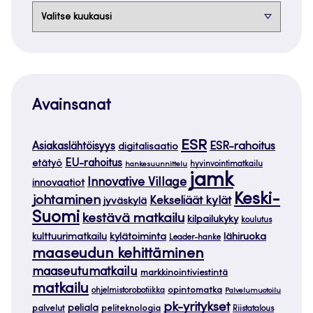
Arkistot
Avainsanat
ESR
ESR-rahoitus
Asiakaslähtöisyys
digitalisaatio
EU-rahoitus
etätyö
hankesuunnittelu
hyvinvointimatkailu
jamk
Innovative Village
innovaatiot
Keski-
johtaminen
Kekseliäät kylät
jyväskylä
Suomi
kestävä matkailu
kilpailukyky
koulutus
kylätoiminta
lähiruoka
kulttuurimatkailu
Leader-hanke
maaseudun kehittäminen
maaseutumatkailu
markkinointiviestintä
matkailu
opintomatka
ohjelmistorobotiikka
Palvelumuotoilu
pk-yritykset
peliala
palvelut
peliteknologia
Riistatalous