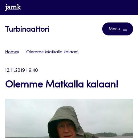
Siirry
www.jamk.fi
Blogs
suoraan
sisältöön
Turbinaattori
Menu
Home
Olemme Matkalla kalaan!
12.11.2019 | 9:40
Olemme Matkalla kalaan!