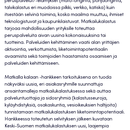
peruspalvelut/-elämykset (mato-onginta, pohjaonginta,
talvikalastus eri muodoissa pilkki, verkko, katiska) kuin
itsestään selvinä toimina, koska maailma muuttuu, ihmiset
teknologistuvat ja kaupunkilaistuvat. Matkailukalastus
tarjoaa mahdollisuuden yrityksille toteuttaa
peruspalveluita aivan uusina kokonaisuuksina tai
tuotteina. Palveluiden kehittäminen vaatii alan yrittäjien
aktivointia, verkottumista, liiketoimintapotentiaalin
avaamista sekä toimijoiden haastamista osaamisen ja
palveluiden kehittämiseen.
Matkalla kalaan -hankkeen tarkoituksena on tuoda
näkyväksi uusia, eri asiakasryhmille suunnattuja
ansaintamalleja matkailukalastuksessa sekä auttaa
palveluntuottajia ja sidosryhmiä (kalastusseuroja,
kyläyhdistyksiä, osakaskuntia, vesioikeuksien haltijoita)
tunnistamaan matkailukalastuksen liiketoimintapotentiaali.
Hankkeessa toteutetun selvityksen jälkeen kuvataan
Keski-Suomen matkailukalastuksen uusi, laajempia