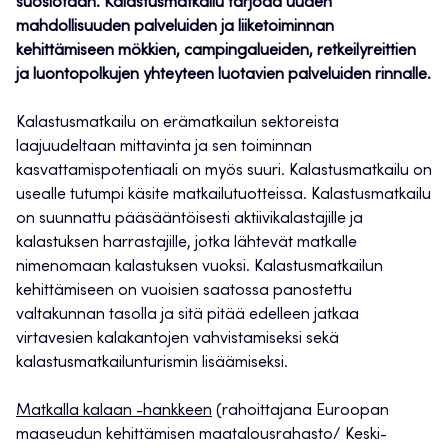
suosiotaan. Kalastusmatkailu tarjoaa uuden
mahdollisuuden palveluiden ja liiketoiminnan
kehittämiseen mökkien, campingalueiden, retkeilyreittien
ja luontopolkujen yhteyteen luotavien palveluiden rinnalle.
Kalastusmatkailu on erämatkailun sektoreista
laajuudeltaan mittavinta ja sen toiminnan
kasvattamispotentiaali on myös suuri. Kalastusmatkailu on
usealle tutumpi käsite matkailutuotteissa. Kalastusmatkailu
on suunnattu pääsääntöisesti aktiivikalastajille ja
kalastuksen harrastajille, jotka lähtevät matkalle
nimenomaan kalastuksen vuoksi. Kalastusmatkailun
kehittämiseen on vuoisien saatossa panostettu
valtakunnan tasolla ja sitä pitää edelleen jatkaa
virtavesien kalakantojen vahvistamiseksi sekä
kalastusmatkailunturismin lisäämiseksi.
Matkalla kalaan -hankkeen
(rahoittajana Euroopan
maaseudun kehittämisen maatalousrahasto/ Keski-