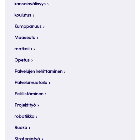
kansainvälisyys
koulutus
Kumppanuus
Maaseutu
matkailu
Opetus
Palvelujen kehittäminen
Palvelumuotoilu
Pelillistäminen
Projektityö
robotiikka
Ruoka
Strategiatyö