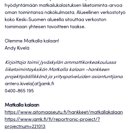
hyödyntämään matkailukalastuksen liiketoiminta-arvoa
oman toimintansa näkökulmasta. Alueellinen verkostotyö
koko Keski-Suomen alueella sitouttaa verkoston
toimimaan yhteisen tavoitteen taakse.
Olemme Matkalla kalaan!
Andy Kivelä
Kirjoittaja toimii Jyväskylän ammattikorkeakoulussa
liiketoimintayksikön Matkalla kalaan –hankkeen
projektipäällikkönä ja yrityspalveluiden asiantuntijana.
antero.kivela(at)jamk.fi
0400-865 195
Matkalla kalaan
https://www.aitomaaseutu.fi/hankkeet/matkallakalaan
https://www.jamk.fi/fi/reportronic-project/?
projectnum=221013