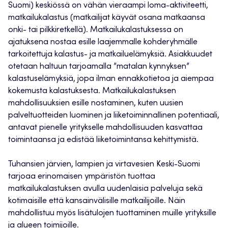
Suomi) keskiössä on vähän vieraampi loma-aktiviteetti,
matkailukalastus (matkailijat käyvät osana matkaansa
onki- tai pilkkiretkellä). Matkailukalastuksessa on
ajatuksena nostaa esille laajemmalle kohderyhmälle
tarkoitettuja kalastus- ja matkailuelämyksiä. Asiakkuudet
otetaan haltuun tarjoamalla ”matalan kynnyksen”
kalastuselämyksiä, jopa ilman ennakkotietoa ja aiempaa
kokemusta kalastuksesta. Matkailukalastuksen
mahdollisuuksien esille nostaminen, kuten uusien
palveltuotteiden luominen ja liiketoiminnallinen potentiaali,
antavat pienelle yritykselle mahdollisuuden kasvattaa
toimintaansa ja edistää liiketoimintansa kehittymistä.
Tuhansien järvien, lampien ja virtavesien Keski-Suomi
tarjoaa erinomaisen ympäristön tuottaa
matkailukalastuksen avulla uudenlaisia palveluja sekä
kotimaisille että kansainvälisille matkailijoille. Näin
mahdollistuu myös lisätulojen tuottaminen muille yrityksille
ja alueen toimijoille.