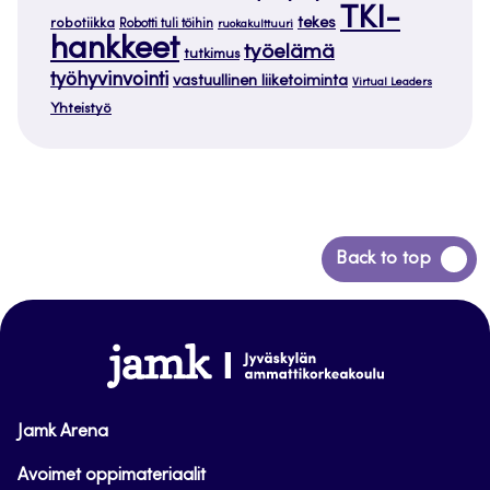
TKI-
tekes
robotiikka
Robotti tuli töihin
ruokakulttuuri
hankkeet
työelämä
tutkimus
työhyvinvointi
vastuullinen liiketoiminta
Virtual Leaders
Yhteistyö
Siirry
Back to top
takaisin
sivun
alkuun
www.jamk.fi
Jamk Arena
Avoimet oppimateriaalit