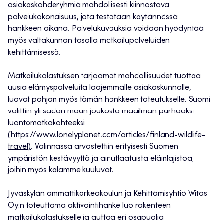
asiakaskohderyhmiä mahdollisesti kiinnostava
palvelukokonaisuus, jota testataan käytännössä
hankkeen aikana. Palvelukuvauksia voidaan hyödyntää
myös valtakunnan tasolla matkailupalveluiden
kehittämisessä.
Matkailukalastuksen tarjoamat mahdollisuudet tuottaa
uusia elämyspalveluita laajemmalle asiakaskunnalle,
luovat pohjan myös tämän hankkeen toteutukselle. Suomi
valittiin yli sadan maan joukosta maailman parhaaksi
luontomatkakohteeksi
(
https://www.lonelyplanet.com/articles/finland-wildlife-
travel)
. Valinnassa arvostettiin erityisesti Suomen
ympäristön kestävyyttä ja ainutlaatuista eläinlajistoa,
joihin myös kalamme kuuluvat.
Jyväskylän ammattikorkeakoulun ja Kehittämisyhtiö Witas
Oy:n toteuttama aktivointihanke luo rakenteen
matkailukalastukselle ja auttaa eri osapuolia