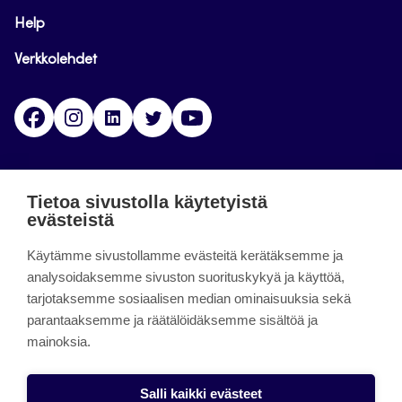
Help
Verkkolehdet
Facebook
Instagram
Linkedin
Twitter
YouTube
Jamk blogs
Tietoa sivustolla käytetyistä
evästeistä
Jamkin blogipalvelu. Blogien päivittäminen on
päättynyt 11.9.2023.
Käytämme sivustollamme evästeitä kerätäksemme ja
analysoidaksemme sivuston suorituskykyä ja käyttöä,
tarjotaksemme sosiaalisen median ominaisuuksia sekä
About the site
parantaaksemme ja räätälöidäksemme sisältöä ja
mainoksia.
Käyttöehdot
Saavutettavuusseloste
Salli kaikki evästeet