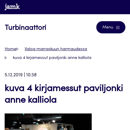
Siirry
www.jamk.fi
Blogs
suoraan
sisältöön
Turbinaattori
Menu
Home
Valoa marraskuun harmaudessa
kuva 4 kirjamessut paviljonki anne kalliola
5.12.2019 | 10:38
kuva 4 kirjamessut paviljonki
anne kalliola