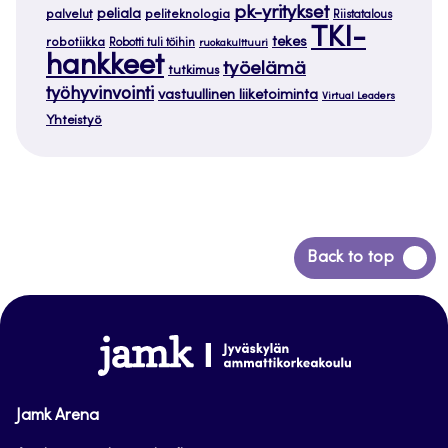
pk-yritykset
peliala
palvelut
peliteknologia
Riistatalous
TKI-
tekes
robotiikka
Robotti tuli töihin
ruokakulttuuri
hankkeet
työelämä
tutkimus
työhyvinvointi
vastuullinen liiketoiminta
Virtual Leaders
Yhteistyö
Siirry
Back to top
takaisin
sivun
alkuun
www.jamk.fi
Jamk Arena