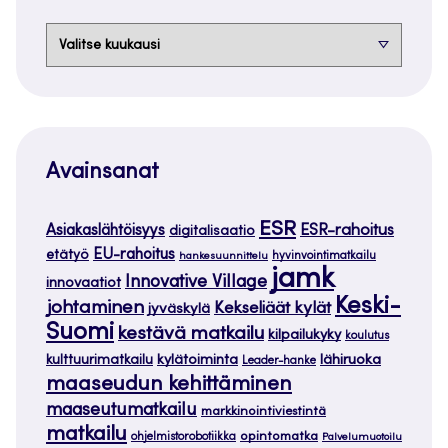
Arkistot
Avainsanat
ESR
ESR-rahoitus
Asiakaslähtöisyys
digitalisaatio
EU-rahoitus
etätyö
hankesuunnittelu
hyvinvointimatkailu
jamk
Innovative Village
innovaatiot
Keski-
johtaminen
Kekseliäät kylät
jyväskylä
Suomi
kestävä matkailu
kilpailukyky
koulutus
kylätoiminta
lähiruoka
kulttuurimatkailu
Leader-hanke
maaseudun kehittäminen
maaseutumatkailu
markkinointiviestintä
matkailu
opintomatka
ohjelmistorobotiikka
Palvelumuotoilu