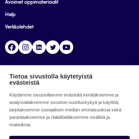
Avoimet oppimateriaalit
Help
Verkkolehdet
Facebook
Instagram
Linkedin
Twitter
YouTube
Jamk blogs
Tietoa sivustolla käytetyistä
evästeistä
Jamkin blogipalvelu. Blogien päivittäminen on
päättynyt 11.9.2023.
Käytämme sivustollamme evästeitä kerätäksemme ja
analysoidaksemme sivuston suorituskykyä ja käyttöä,
tarjotaksemme sosiaalisen median ominaisuuksia sekä
About the site
parantaaksemme ja räätälöidäksemme sisältöä ja
mainoksia.
Käyttöehdot