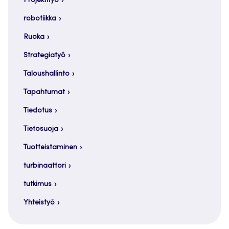
Projektityö
robotiikka
Ruoka
Strategiatyö
Taloushallinto
Tapahtumat
Tiedotus
Tietosuoja
Tuotteistaminen
turbinaattori
tutkimus
Yhteistyö