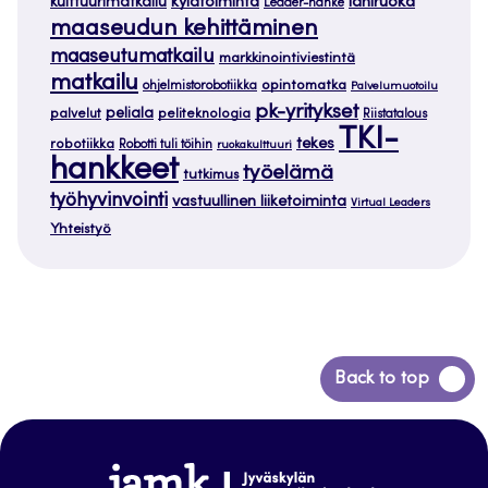
kylätoiminta
lähiruoka
kulttuurimatkailu
Leader-hanke
maaseudun kehittäminen
maaseutumatkailu
markkinointiviestintä
matkailu
opintomatka
ohjelmistorobotiikka
Palvelumuotoilu
pk-yritykset
peliala
palvelut
peliteknologia
Riistatalous
TKI-
tekes
robotiikka
Robotti tuli töihin
ruokakulttuuri
hankkeet
työelämä
tutkimus
työhyvinvointi
vastuullinen liiketoiminta
Virtual Leaders
Yhteistyö
Siirry
Back to top
takaisin
sivun
alkuun
www.jamk.fi