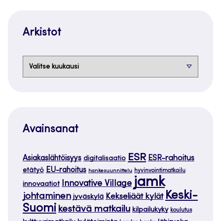
Arkistot
Arkistot
Avainsanat
ESR
ESR-rahoitus
Asiakaslähtöisyys
digitalisaatio
EU-rahoitus
etätyö
hankesuunnittelu
hyvinvointimatkailu
jamk
Innovative Village
innovaatiot
Keski-
johtaminen
Kekseliäät kylät
jyväskylä
Suomi
kestävä matkailu
kilpailukyky
koulutus