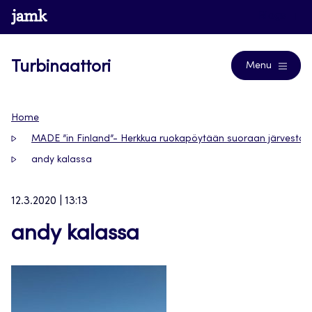
Siirry
www.jamk.fi
Blogs
suoraan
sisältöön
Turbinaattori
Menu
Home
MADE ”in Finland”- Herkkua ruokapöytään suoraan järvestä!
andy kalassa
12.3.2020 | 13:13
andy kalassa