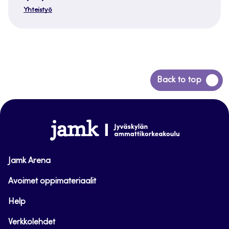
Yhteistyö
Siirry
Back to top
takaisin
sivun
alkuun
www.jamk.fi
Jamk Arena
Avoimet oppimateriaalit
Help
Verkkolehdet