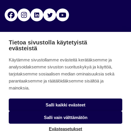
Facebook
Instagram
Linkedin
Twitter
YouTube
Jamk blogs
Tietoa sivustolla käytetyistä
evästeistä
Jamkin blogipalvelu. Blogien päivittäminen on
päättynyt 11.9.2023.
Käytämme sivustollamme evästeitä kerätäksemme ja
analysoidaksemme sivuston suorituskykyä ja käyttöä,
tarjotaksemme sosiaalisen median ominaisuuksia sekä
About the site
parantaaksemme ja räätälöidäksemme sisältöä ja
mainoksia.
Käyttöehdot
Saavutettavuusseloste
Salli kaikki evästeet
Alasottoilmoitus
Salli vain välttämätön
Tietoa evästeistä
Evästeasetukset