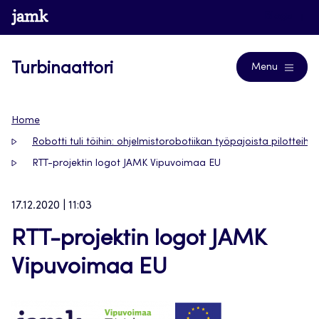
Siirry
www.jamk.fi
Blogs
suoraan
sisältöön
Turbinaattori
Menu
Home
Robotti tuli töihin: ohjelmistorobotiikan työpajoista pilotteihin
RTT-projektin logot JAMK Vipuvoimaa EU
17.12.2020 | 11:03
RTT-projektin logot JAMK
Vipuvoimaa EU