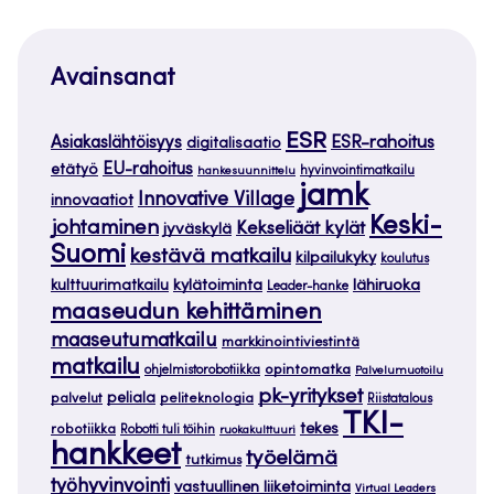
Avainsanat
ESR
ESR-rahoitus
Asiakaslähtöisyys
digitalisaatio
EU-rahoitus
etätyö
hankesuunnittelu
hyvinvointimatkailu
jamk
Innovative Village
innovaatiot
Keski-
johtaminen
Kekseliäät kylät
jyväskylä
Suomi
kestävä matkailu
kilpailukyky
koulutus
kylätoiminta
lähiruoka
kulttuurimatkailu
Leader-hanke
maaseudun kehittäminen
maaseutumatkailu
markkinointiviestintä
matkailu
opintomatka
ohjelmistorobotiikka
Palvelumuotoilu
pk-yritykset
peliala
palvelut
peliteknologia
Riistatalous
TKI-
tekes
robotiikka
Robotti tuli töihin
ruokakulttuuri
hankkeet
työelämä
tutkimus
työhyvinvointi
vastuullinen liiketoiminta
Virtual Leaders