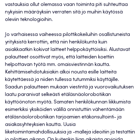
vastauksia ollut olemassa vaan toiminta piti suhteuttaa
nykyisiin määräyksiin verraten sitä jo muihin käytössä
oleviin teknologioihin.
Jo varhaisessa vaiheessa pilottikokeiluihin osallistuneista
yrityksistä kerrottiin, että niin henkilökunta kuin
asiakkaatkin kokivat laitteet helppokäyttöisiksi. Alustavat
palautteet osoittivat myös, että laitteiden koettiin
helpottavan työtä mm. omaisviestinnän kautta.
Kehittämisehdotuksiakin alkoi nousta esille laitteita
käytettäessä ja niiden tullessa tutummiksi käyttäjille.
Saadun palautteen mukaan viestintä ja vuorovaikutuksen
laatu paranivat selkeästi etäläsnäolorobotiikan
käyttöönoton myötä. Samaten henkilökunnan liikkumista
esimerkiksi yksiköiden välillä onnistuttiin vähentämään
etäläsnäolorobotiikan tarjoamien etäkonsultointi- ja
asiakasyhteyksien kautta. Uusia
liiketoimintamahdollisuuksia ja -malleja ideoitiin ja testattiin
jo pilottien aikana. On kuitenkin liian aikaista arvioida,