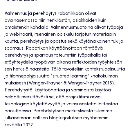
Valmennus ja perehdytys robotiikkaan olivat
avainasemassa niin henkilöstön, asiakkaiden kuin
omaistenkin kohdalla. Valmennusmuotoina olivat työpaja
ja webinaarit, itsenäinen opiskelu tarjotun materiaalin
kautta, perehdytys ja opastus sekä käytönaikainen tuki ja
sparraus. Robotiikan käyttöönottoon tähtäävä
perehdytys ja sparraus toteutettiin työpaikalla tai
etäyhteydellä työpäivän aikana reflektoiden työyhteisön
sen hetkisiä haasteita. Tällä tavoiteltiin kontekstuaalisuutta
ja tilannepohjaisuutta “situated learning” -näkökulman
mukaisesti (Wenger-Trayner & Wenger-Trayner 2015).
Perehdytystä, käyttöönottoa ja varsinaista käyttöä
helpotti merkittävästi se, että projektitiimi arvioi
teknologian käytettävyyttä ja valmiusastetta laitteistoa
hankittaessa. Perehdytyksen merkityksestä tulemme
julkaisemaan erillisen blogikirjoituksen myöhemmin
keväällä 2022.