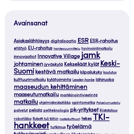
Avainsanat
ESR
ESR-rahoitus
Asiakaslähtöisyys
digitalisaatio
EU-rahoitus
etätyö
hankesuunnittelu
hyvinvointimatkailu
jamk
Innovative Village
innovaatiot
Keski-
johtaminen
Kekseliäät kylät
jyväskylä
Suomi
kestävä matkailu
kilpailukyky
koulutus
kylätoiminta
lähiruoka
kulttuurimatkailu
Leader-hanke
maaseudun kehittäminen
maaseutumatkailu
markkinointiviestintä
matkailu
opintomatka
ohjelmistorobotiikka
Palvelumuotoilu
pk-yritykset
peliala
palvelut
peliteknologia
Riistatalous
TKI-
tekes
robotiikka
Robotti tuli töihin
ruokakulttuuri
hankkeet
työelämä
tutkimus