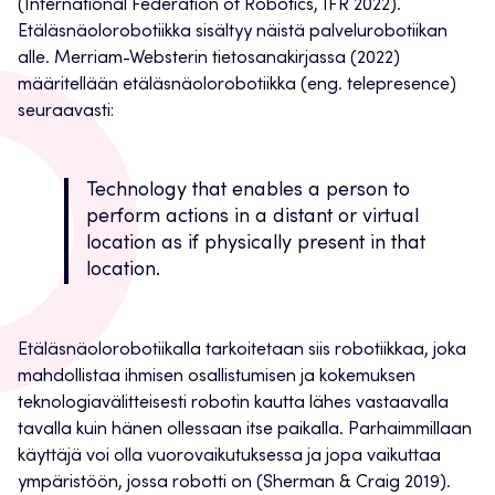
(International Federation of Robotics, IFR 2022).
Etäläsnäolorobotiikka sisältyy näistä palvelurobotiikan
alle. Merriam-Websterin tietosanakirjassa (2022)
määritellään etäläsnäolorobotiikka (eng. telepresence)
seuraavasti:
Technology that enables a person to
perform actions in a distant or virtual
location as if physically present in that
location.
Etäläsnäolorobotiikalla tarkoitetaan siis robotiikkaa, joka
mahdollistaa ihmisen osallistumisen ja kokemuksen
teknologiavälitteisesti robotin kautta lähes vastaavalla
tavalla kuin hänen ollessaan itse paikalla. Parhaimmillaan
käyttäjä voi olla vuorovaikutuksessa ja jopa vaikuttaa
ympäristöön, jossa robotti on (Sherman & Craig 2019).