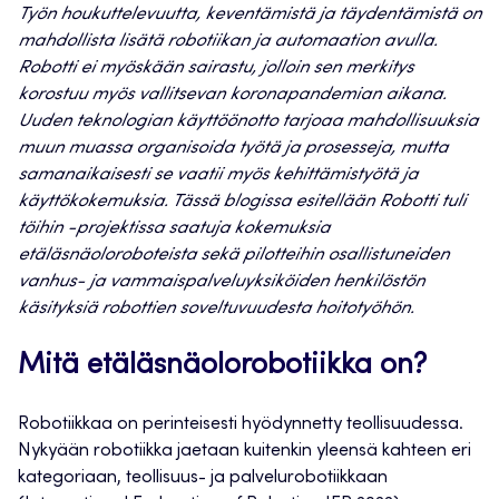
Työn houkuttelevuutta, keventämistä ja täydentämistä on
mahdollista lisätä robotiikan ja automaation avulla.
Robotti ei myöskään sairastu, jolloin sen merkitys
korostuu myös vallitsevan koronapandemian aikana.
Uuden teknologian käyttöönotto tarjoaa mahdollisuuksia
muun muassa organisoida työtä ja prosesseja, mutta
samanaikaisesti se vaatii myös kehittämistyötä ja
käyttökokemuksia. Tässä blogissa esitellään Robotti tuli
töihin -projektissa saatuja kokemuksia
etäläsnäoloroboteista sekä pilotteihin osallistuneiden
vanhus- ja vammaispalveluyksiköiden henkilöstön
käsityksiä robottien soveltuvuudesta hoitotyöhön.
Mitä etäläsnäolorobotiikka on?
Robotiikkaa on perinteisesti hyödynnetty teollisuudessa.
Nykyään robotiikka jaetaan kuitenkin yleensä kahteen eri
kategoriaan, teollisuus- ja palvelurobotiikkaan