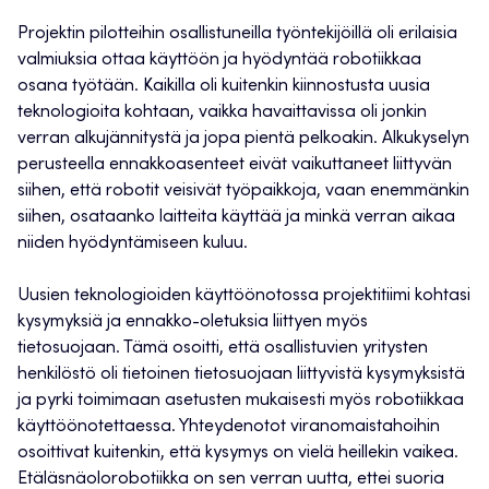
Projektin pilotteihin osallistuneilla työntekijöillä oli erilaisia
valmiuksia ottaa käyttöön ja hyödyntää robotiikkaa
osana työtään. Kaikilla oli kuitenkin kiinnostusta uusia
teknologioita kohtaan, vaikka havaittavissa oli jonkin
verran alkujännitystä ja jopa pientä pelkoakin. Alkukyselyn
perusteella ennakkoasenteet eivät vaikuttaneet liittyvän
siihen, että robotit veisivät työpaikkoja, vaan enemmänkin
siihen, osataanko laitteita käyttää ja minkä verran aikaa
niiden hyödyntämiseen kuluu.
Uusien teknologioiden käyttöönotossa projektitiimi kohtasi
kysymyksiä ja ennakko-oletuksia liittyen myös
tietosuojaan. Tämä osoitti, että osallistuvien yritysten
henkilöstö oli tietoinen tietosuojaan liittyvistä kysymyksistä
ja pyrki toimimaan asetusten mukaisesti myös robotiikkaa
käyttöönotettaessa. Yhteydenotot viranomaistahoihin
osoittivat kuitenkin, että kysymys on vielä heillekin vaikea.
Etäläsnäolorobotiikka on sen verran uutta, ettei suoria