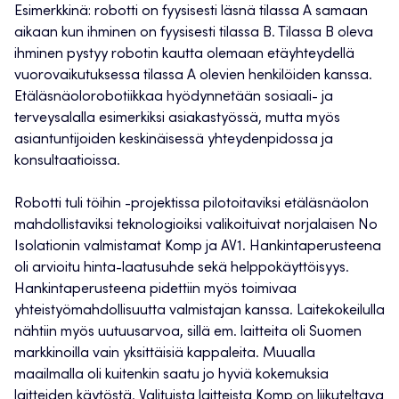
Esimerkkinä: robotti on fyysisesti läsnä tilassa A samaan
aikaan kun ihminen on fyysisesti tilassa B. Tilassa B oleva
ihminen pystyy robotin kautta olemaan etäyhteydellä
vuorovaikutuksessa tilassa A olevien henkilöiden kanssa.
Etäläsnäolorobotiikkaa hyödynnetään sosiaali- ja
terveysalalla esimerkiksi asiakastyössä, mutta myös
asiantuntijoiden keskinäisessä yhteydenpidossa ja
konsultaatioissa.
Robotti tuli töihin -projektissa pilotoitaviksi etäläsnäolon
mahdollistaviksi teknologioiksi valikoituivat norjalaisen No
Isolationin valmistamat Komp ja AV1. Hankintaperusteena
oli arvioitu hinta-laatusuhde sekä helppokäyttöisyys.
Hankintaperusteena pidettiin myös toimivaa
yhteistyömahdollisuutta valmistajan kanssa. Laitekokeilulla
nähtiin myös uutuusarvoa, sillä em. laitteita oli Suomen
markkinoilla vain yksittäisiä kappaleita. Muualla
maailmalla oli kuitenkin saatu jo hyviä kokemuksia
laitteiden käytöstä. Valituista laitteista Komp on liikuteltava