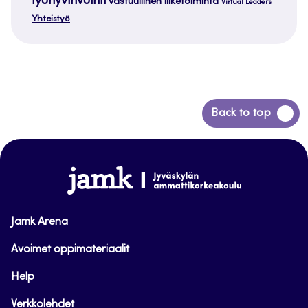
työhyvinvointi
vastuullinen liiketoiminta
Virtual Leaders
Yhteistyö
Siirry
Back to top
takaisin
sivun
alkuun
www.jamk.fi
Jamk Arena
Avoimet oppimateriaalit
Help
Verkkolehdet