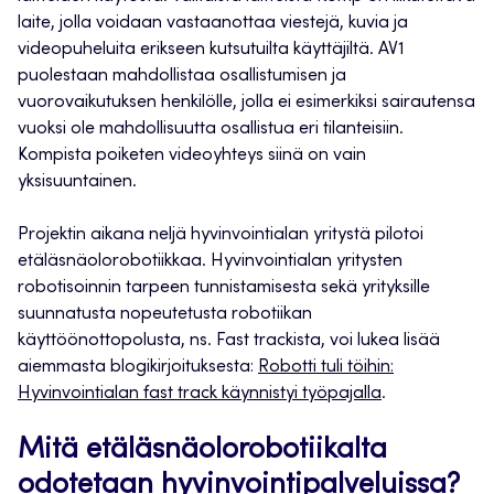
laite, jolla voidaan vastaanottaa viestejä, kuvia ja
videopuheluita erikseen kutsutuilta käyttäjiltä. AV1
puolestaan mahdollistaa osallistumisen ja
vuorovaikutuksen henkilölle, jolla ei esimerkiksi sairautensa
vuoksi ole mahdollisuutta osallistua eri tilanteisiin.
Kompista poiketen videoyhteys siinä on vain
yksisuuntainen.
Projektin aikana neljä hyvinvointialan yritystä pilotoi
etäläsnäolorobotiikkaa. Hyvinvointialan yritysten
robotisoinnin tarpeen tunnistamisesta sekä yrityksille
suunnatusta nopeutetusta robotiikan
käyttöönottopolusta, ns. Fast trackista, voi lukea lisää
aiemmasta blogikirjoituksesta:
Robotti tuli töihin:
Hyvinvointialan fast track käynnistyi työpajalla
.
Mitä etäläsnäolorobotiikalta
odotetaan hyvinvointipalveluissa?