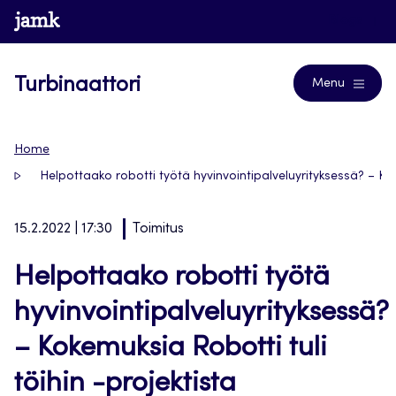
Siirry
www.jamk.fi
Blogs
suoraan
sisältöön
Turbinaattori
Menu
Home
Helpottaako robotti työtä hyvinvointipalveluyrityksessä? – Kok
15.2.2022 | 17:30
Toimitus
Helpottaako robotti työtä
hyvinvointipalveluyrityksessä?
– Kokemuksia Robotti tuli
töihin -projektista