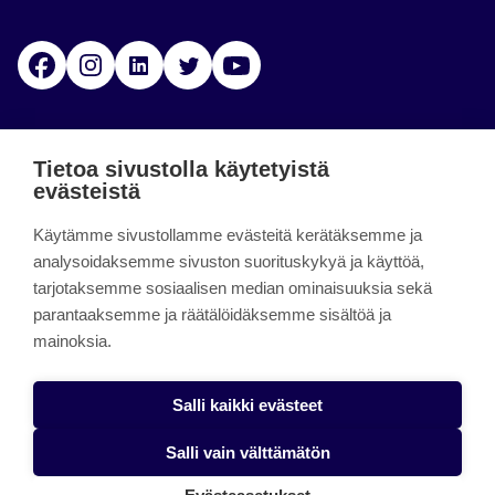
Facebook
Instagram
Linkedin
Twitter
YouTube
Jamk blogs
Tietoa sivustolla käytetyistä
evästeistä
Jamkin blogipalvelu. Blogien päivittäminen on
Käytämme sivustollamme evästeitä kerätäksemme ja
päättynyt 11.9.2023.
analysoidaksemme sivuston suorituskykyä ja käyttöä,
tarjotaksemme sosiaalisen median ominaisuuksia sekä
About the site
parantaaksemme ja räätälöidäksemme sisältöä ja
mainoksia.
Käyttöehdot
Saavutettavuusseloste
Salli kaikki evästeet
Alasottoilmoitus
Salli vain välttämätön
Tietoa evästeistä