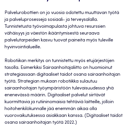
Palvelurobottien on jo vuosia odotettu muuttavan työtä
ja palveluprosesseja sosiaali- ja terveysalalla.
Tunnistetusta työvoimapulasta johtuva resurssien
vähäisyys ja väestön ikääntymisestä seuraava
palvelutarpeiden kasvu tuovat paineita myös tuleville
hyvinvointialueille.
Robotiikan merkitys on tunnistettu myös etujärjestöjen
tasolla. Esimerkiksi Sairaanhoitajaliitto on huomioinut
strategiassaan digitaaliset taidot osana sairaanhoitajan
työtä. Strategian mukaan robotiikka sulautuu
sairaanhoitajan työympäristöön tulevaisuudessa yhä
enenevässä määrin. Digitaaliset palvelut siirtävät
kuormittavia ja rutiininomaisia tehtäviä laitteille, jolloin
hoitohenkilökunnalle jää enemmän aikaa olla
vuorovaikutuksessa asiakkaan kanssa. (Digitaaliset taidot
osana sairaanhoitajan työtä 2022.)