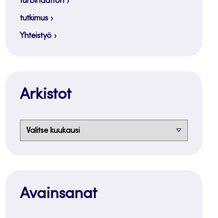
turbinaattori
tutkimus
Yhteistyö
Arkistot
Arkistot
Avainsanat