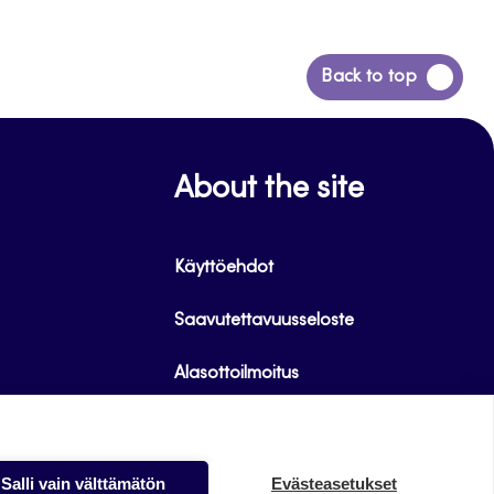
Siirry
Back to top
takaisin
sivun
alkuun
About the site
Käyttöehdot
Saavutettavuusseloste
Alasottoilmoitus
Tietoa evästeistä
Salli vain välttämätön
Evästeasetukset