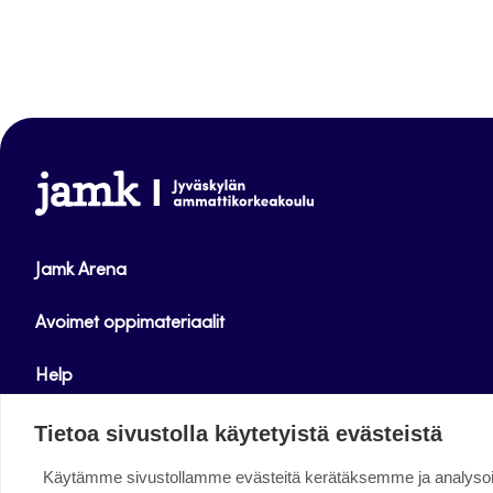
www.jamk.fi
Jamk Arena
Avoimet oppimateriaalit
Help
Verkkolehdet
Tietoa sivustolla käytetyistä evästeistä
Käytämme sivustollamme evästeitä kerätäksemme ja analys