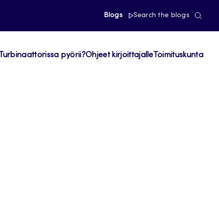
Blogs
Search the blogs
Turbinaattorissa pyörii?
Ohjeet kirjoittajalle
Toimituskunta