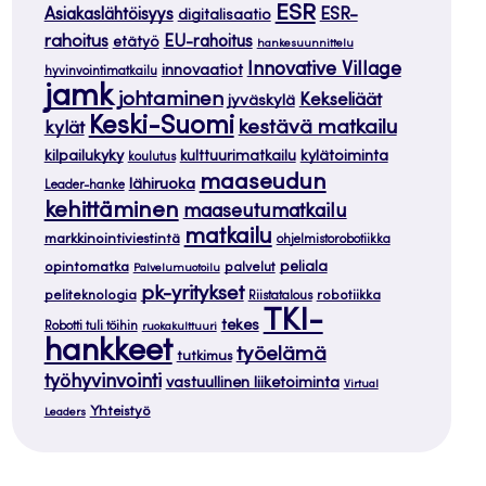
ESR
ESR-
Asiakaslähtöisyys
digitalisaatio
rahoitus
EU-rahoitus
etätyö
hankesuunnittelu
Innovative Village
innovaatiot
hyvinvointimatkailu
jamk
johtaminen
Kekseliäät
jyväskylä
Keski-Suomi
kestävä matkailu
kylät
kilpailukyky
kylätoiminta
kulttuurimatkailu
koulutus
maaseudun
lähiruoka
Leader-hanke
kehittäminen
maaseutumatkailu
matkailu
markkinointiviestintä
ohjelmistorobotiikka
opintomatka
peliala
palvelut
Palvelumuotoilu
pk-yritykset
peliteknologia
robotiikka
Riistatalous
TKI-
tekes
Robotti tuli töihin
ruokakulttuuri
hankkeet
työelämä
tutkimus
työhyvinvointi
vastuullinen liiketoiminta
Virtual
Yhteistyö
Leaders