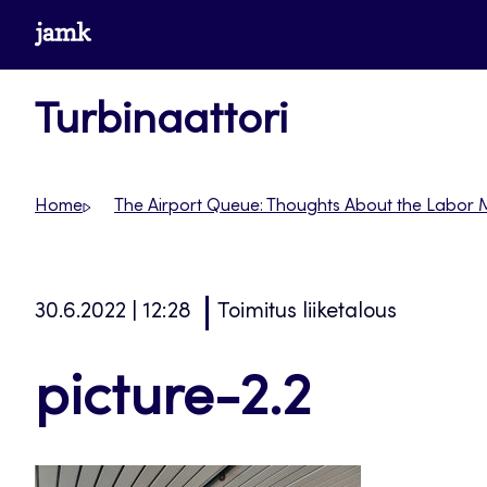
Siirry
www.jamk.fi
suoraan
sisältöön
Turbinaattori
Home
The Airport Queue: Thoughts About the Labor 
30.6.2022 | 12:28
Toimitus liiketalous
picture-2.2