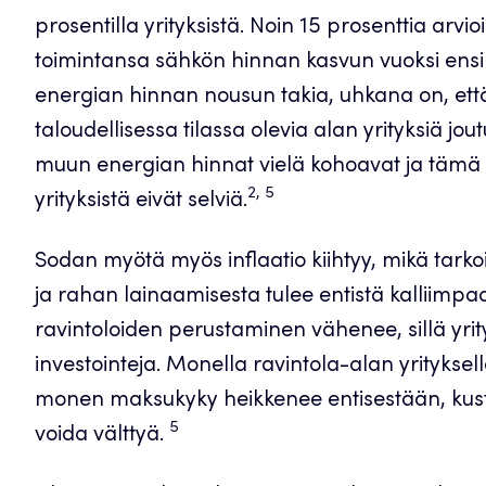
prosentilla yrityksistä. Noin 15 prosenttia arv
toimintansa sähkön hinnan kasvun vuoksi ensi kev
energian hinnan nousun takia, uhkana on, että
taloudellisessa tilassa olevia alan yrityksiä j
muun energian hinnat vielä kohoavat ja tämä t
2, 5
yrityksistä eivät selviä.
Sodan myötä myös inflaatio kiihtyy, mikä tarko
ja rahan lainaamisesta tulee entistä kalliimp
ravintoloiden perustaminen vähenee, sillä yrity
investointeja. Monella ravintola-alan yritykse
monen maksukyky heikkenee entisestään, kust
5
voida välttyä.