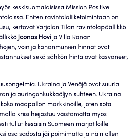
yös keskisuomalaisissa Mission Positive
loissa. Eniten ravintolaliiketoimintaan on
u, kertovat Varjolan Tilan ravintolapäällikkö
ällikkö
Joonas Hovi
ja Villa Ranan
jauhojen, voin ja kananmunien hinnat ovat
ustannukset sekä sähkön hinta ovat kasvaneet,
avuusongelmia. Ukraina ja Venäjä ovat suuria
an ja auringonkukkaöljyn suhteen. Ukraina
 koko maapallon markkinoille, joten sota
malla kriisi heijastuu väistämättä myös
sti tullut kesäisin Suomeen marjatiloille
i osa sadosta jäi poimimatta ja näin ollen