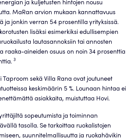
ergian ja kuljetusten hintojen nousu
vuutta. MaRan arvion mukaan kannattavuus
ä ja jonkin verran 54 prosentilla yrityksissä.
korotusten lisäksi esimerkiksi edullisempien
äruokailusta lautasannoksiin tai annosten
ta raaka-aineiden osuus on noin 34 prosenttia
3
ttia.
si Taproom sekä Villa Rana ovat joutuneet
tuotteissa keskimäärin 5 %. Lounaan hintaa ei
ettämättä asiakkaita, muistuttaa Hovi.
rittäjiltä sopeutumista ja toiminnan
ävällä tasolla. Se tarkoittaa ruokalistojen
iseen, suunnitelmallisuutta ja ruokahävikin