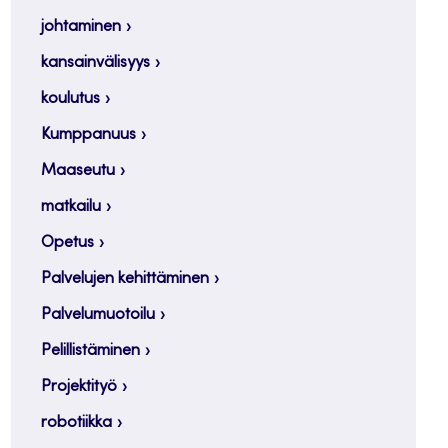
johtaminen
kansainvälisyys
koulutus
Kumppanuus
Maaseutu
matkailu
Opetus
Palvelujen kehittäminen
Palvelumuotoilu
Pelillistäminen
Projektityö
robotiikka