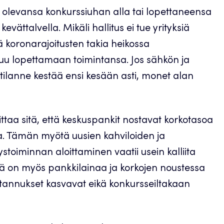
ioi olevansa konkurssiuhan alla tai lopettaneensa
ättalvella. Mikäli hallitus ei tue yrityksiä
 koronarajoitusten takia heikossa
outuu lopettamaan toimintansa. Jos sähkön ja
ilanne kestää ensi kesään asti, monet alan
ittaa sitä, että keskuspankit nostavat korkotasoa
aa. Tämän myötä uusien kahviloiden ja
stoiminnan aloittaminen vaatii usein kalliita
llä on myös pankkilainaa ja korkojen noustessa
annukset kasvavat eikä konkursseiltakaan