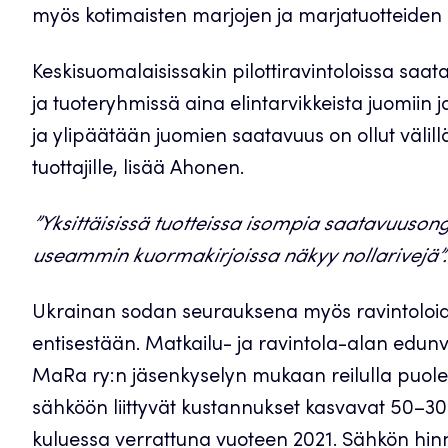
myös kotimaisten marjojen ja marjatuotteiden
Keskisuomalaisissakin pilottiravintoloissa saat
ja tuoteryhmissä aina elintarvikkeista juomiin j
ja ylipäätään juomien saatavuus on ollut välill
tuottajille, lisää Ahonen.
”Yksittäisissä tuotteissa isompia saatavuusonge
useammin kuormakirjoissa näkyy nollarivejä”.
Ukrainan sodan seurauksena myös ravintoloid
entisestään. Matkailu- ja ravintola-alan edunv
MaRa ry:n jäsenkyselyn mukaan reilulla puolell
sähköön liittyvät kustannukset kasvavat 50–
kuluessa verrattuna vuoteen 2021. Sähkön hi