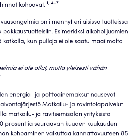
1, 4–7
 hinnat kohoavat.
avuusongelmia on ilmennyt erilaisissa tuotteissa
a pakkaustuotteisiin. Esimerkiksi alkoholijuomien
ä katkolla, kun pulloja ei ole saatu maailmalta
lmia ei ole ollut, mutta yleisesti vähän
en energia- ja polttoainemaksut nousevat
alvontajärjestö Matkailu- ja ravintolapalvelut
a matkailu- ja ravitsemisalan yrityksistä
300 prosenttia seuraavan kuuden kuukauden
nnan kohoaminen vaikuttaa kannattavuuteen 85