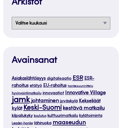
Arkistot
Arkistot
Avainsanat
ESR
ESR-
Asiakaslähtöisyys
digitalisaatio
rahoitus
EU-rahoitus
etätyö
hankesuunnittelu
Innovative Village
innovaatiot
hyvinvointimatkailu
jamk
johtaminen
Kekseliäät
jyväskylä
Keski-Suomi
kestävä matkailu
kylät
kilpailukyky
kylätoiminta
kulttuurimatkailu
koulutus
maaseudun
lähiruoka
Leader-hanke