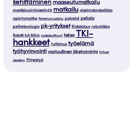
kehittäminen
maaseutumatkailu
matkailu
markkinointiviestintä
ohjelmistorobotiikka
opintomatka
peliala
palvelut
Palvelumuotoilu
pk-yritykset
peliteknologia
robotiikka
Riistatalous
TKI-
tekes
Robotti tuli töihin
ruokakulttuuri
hankkeet
työelämä
tutkimus
työhyvinvointi
vastuullinen liiketoiminta
Virtual
Yhteistyö
Leaders