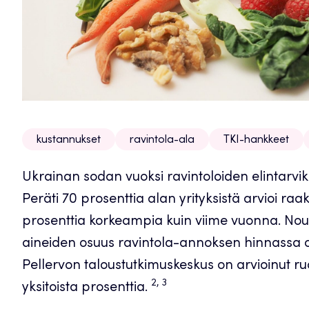
kustannukset
ravintola-ala
TKI-hankkeet
Ukrainan sodan vuoksi ravintoloiden elintarvik
Peräti 70 prosenttia alan yrityksistä arvioi r
prosenttia korkeampia kuin viime vuonna. Nous
aineiden osuus ravintola-annoksen hinnassa o
Pellervon taloustutkimuskeskus on arvioinut 
2, 3
yksitoista prosenttia.