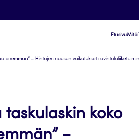
Etusivu
Mitä 
a enemmän” – Hintojen nousun vaikutukset ravintolaliiketoimi
 taskulaskin koko
nemmän” –