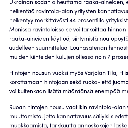
Ukrainan sodan aiheuttama raaka-aineiden, en
heikentää ravintola-alan yritysten kannatta
heikentyy merkittävästi 44 prosentilla yrityksist
Monissa ravintoloissa se voi tarkoittaa hinnan 
raaka-aineiden käyttöä, siirtymistä noutopöyt
uudelleen suunnittelua. Lounasaterian hinnas
muiden kiinteiden kulujen ollessa noin 7 prosen
Hintojen nousun vuoksi myös Varjolan Tila, Hii
korottamaan hintojaan sekä ruoka- että juoma
voi kuitenkaan lisätä määräänsä enempää men
Ruoan hintojen nousu vaatiikin ravintola-alan y
muuttamista, jotta kannattavuus säilyisi siedett
muokkaamista, tarkkuutta annoskokojen laskem