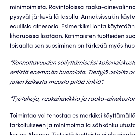
minimoimista. Ravintoloissa raaka-ainevalinnat p
pysyvät järkevällä tasolla. Annoksissakin kä
edullisia ainesosia. Esimerkiksi lohta käytet
liharuoissa lisätään. Kotimaisten tuotteiden s
toisaalta sen suosiminen on tärkeää myös h
”Kannattavuuden säilyttämiseksi kokonaiskusta
entistä enemmän huomiota. Tiettyjä asioita on
joten kaikesta muusta pitää tinkiä”.
”Työtehoja, ruokahävikkiä ja raaka-ainekustan
Toimintaa voi tehostaa esimerkiksi käyttämä
tarkoitukseen ja minimoimalla sähkönkulutusta