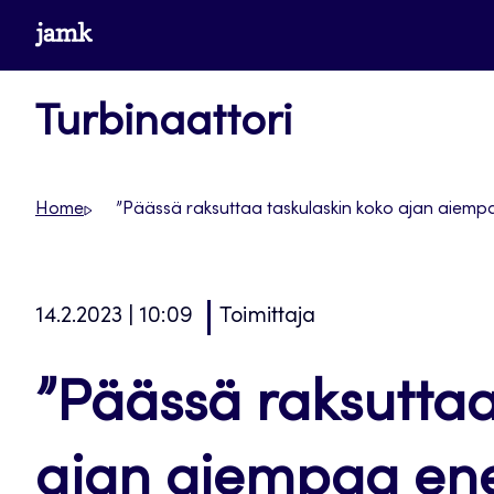
Siirry
www.jamk.fi
suoraan
sisältöön
Turbinaattori
Home
”Päässä raksuttaa taskulaskin koko ajan aiempa
14.2.2023 | 10:09
Toimittaja
”Päässä raksuttaa
ajan aiempaa e