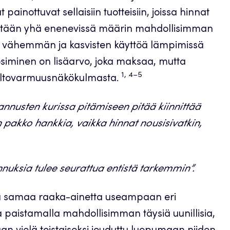
ainottuvat sellaisiin tuotteisiin, joissa hinnat
ytetään yhä enenevissä määrin mahdollisimman
ään vähemmän ja kasvisten käyttöä lämpimissä
uosiminen on lisäarvo, joka maksaa, mutta
1, 4–5
uoltovarmuusnäkökulmasta.
nnusten kurissa pitämiseen pitää kiinnittää
 pakko hankkia, vaikka hinnat nousisivatkin,
nuksia tulee seurattua entistä tarkemmin”.
llä samaa raaka-ainetta useampaan eri
 paistamalla mahdollisimman täysiä uunillisia,