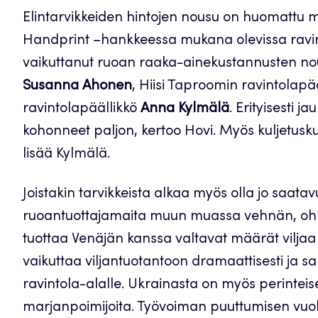
Elintarvikkeiden hintojen nousu on huomattu m
Handprint –hankkeessa mukana olevissa ravinto
vaikuttanut ruoan raaka-ainekustannusten nous
Susanna Ahonen
, Hiisi Taproomin ravintolapä
ravintolapäällikkö
Anna Kylmälä
. Erityisesti 
kohonneet paljon, kertoo Hovi. Myös kuljetusk
lisää Kylmälä.
Joistakin tarvikkeista alkaa myös olla jo saat
ruoantuottajamaita muun muassa vehnän, ohr
tuottaa Venäjän kanssa valtavat määrät viljaa
vaikuttaa viljantuotantoon dramaattisesti ja sa
ravintola-alalle. Ukrainasta on myös perinteise
marjanpoimijoita. Työvoiman puuttumisen vuoks