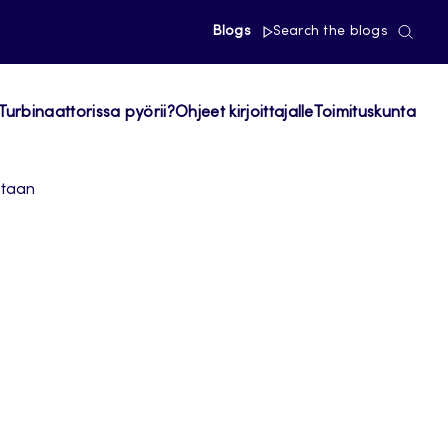
Blogs
Search the blogs
Turbinaattorissa pyörii?
Ohjeet kirjoittajalle
Toimituskunta
ntaan