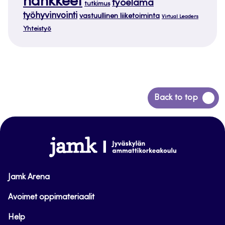
hankkeet
työelämä
tutkimus
työhyvinvointi
vastuullinen liiketoiminta
Virtual Leaders
Yhteistyö
Siirry
Back to top
takaisin
sivun
alkuun
www.jamk.fi
Jamk Arena
Avoimet oppimateriaalit
Help