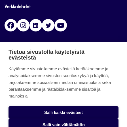
Verkkolehdet
Facebook
Instagram
Linkedin
Twitter
YouTube
Jamk blogs
Tietoa sivustolla käytetyistä
evästeistä
Jamkin blogipalvelu. Blogien päivittäminen on
päättynyt 11.9.2023.
Käytämme sivustollamme evästeitä kerätäksemme ja
analysoidaksemme sivuston suorituskykyä ja käyttöä,
tarjotaksemme sosiaalisen median ominaisuuksia sekä
About the site
parantaaksemme ja räätälöidäksemme sisältöä ja
mainoksia.
Käyttöehdot
Saavutettavuusseloste
Salli kaikki evästeet
Alasottoilmoitus
Salli vain välttämätön