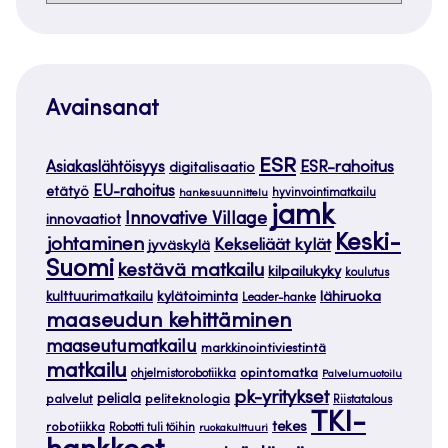
Avainsanat
ESR
ESR-rahoitus
Asiakaslähtöisyys
digitalisaatio
EU-rahoitus
etätyö
hankesuunnittelu
hyvinvointimatkailu
jamk
Innovative Village
innovaatiot
Keski-
johtaminen
Kekseliäät kylät
jyväskylä
Suomi
kestävä matkailu
kilpailukyky
koulutus
kylätoiminta
lähiruoka
kulttuurimatkailu
Leader-hanke
maaseudun kehittäminen
maaseutumatkailu
markkinointiviestintä
matkailu
opintomatka
ohjelmistorobotiikka
Palvelumuotoilu
pk-yritykset
peliala
palvelut
peliteknologia
Riistatalous
TKI-
tekes
robotiikka
Robotti tuli töihin
ruokakulttuuri