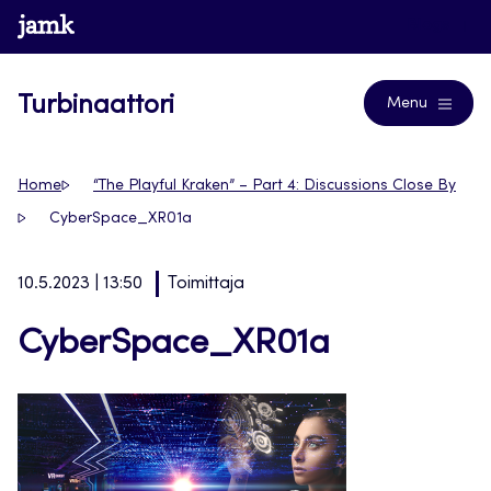
Siirry
www.jamk.fi
Blogs
suoraan
sisältöön
Turbinaattori
Menu
Home
“The Playful Kraken” – Part 4: Discussions Close By
CyberSpace_XR01a
10.5.2023 | 13:50
Toimittaja
CyberSpace_XR01a