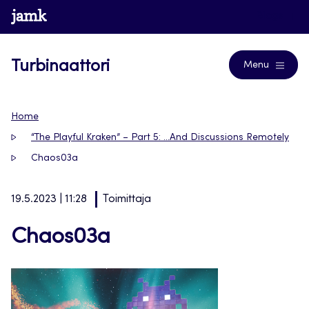
Siirry
www.jamk.fi
Blogs
suoraan
sisältöön
Turbinaattori
Menu
Home
“The Playful Kraken” – Part 5: …And Discussions Remotely
Chaos03a
19.5.2023 | 11:28
Toimittaja
Chaos03a