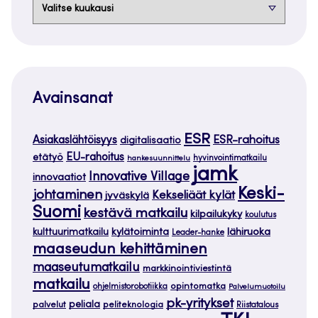
Arkistot
Avainsanat
ESR
ESR-rahoitus
Asiakaslähtöisyys
digitalisaatio
EU-rahoitus
etätyö
hankesuunnittelu
hyvinvointimatkailu
jamk
Innovative Village
innovaatiot
Keski-
johtaminen
Kekseliäät kylät
jyväskylä
Suomi
kestävä matkailu
kilpailukyky
koulutus
kylätoiminta
lähiruoka
kulttuurimatkailu
Leader-hanke
maaseudun kehittäminen
maaseutumatkailu
markkinointiviestintä
matkailu
opintomatka
ohjelmistorobotiikka
Palvelumuotoilu
pk-yritykset
peliala
palvelut
peliteknologia
Riistatalous