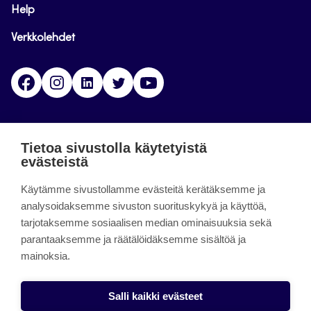
Help
Verkkolehdet
Facebook
Instagram
Linkedin
Twitter
YouTube
Jamk blogs
Tietoa sivustolla käytetyistä
evästeistä
Jamkin blogipalvelu. Blogien päivittäminen on
päättynyt 11.9.2023.
Käytämme sivustollamme evästeitä kerätäksemme ja
analysoidaksemme sivuston suorituskykyä ja käyttöä,
tarjotaksemme sosiaalisen median ominaisuuksia sekä
About the site
parantaaksemme ja räätälöidäksemme sisältöä ja
mainoksia.
Käyttöehdot
Saavutettavuusseloste
Salli kaikki evästeet