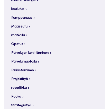
kansainvälisyys
koulutus
Kumppanuus
Maaseutu
matkailu
Opetus
Palvelujen kehittäminen
Palvelumuotoilu
Pelillistäminen
Projektityö
robotiikka
Ruoka
Strategiatyö