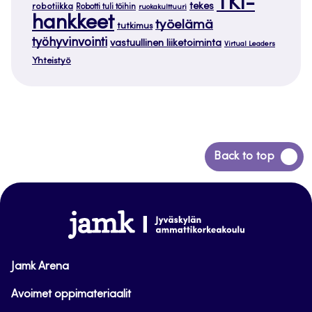
TKI-
tekes
robotiikka
Robotti tuli töihin
ruokakulttuuri
hankkeet
työelämä
tutkimus
työhyvinvointi
vastuullinen liiketoiminta
Virtual Leaders
Yhteistyö
Siirry
Back to top
takaisin
sivun
alkuun
www.jamk.fi
Jamk Arena
Avoimet oppimateriaalit