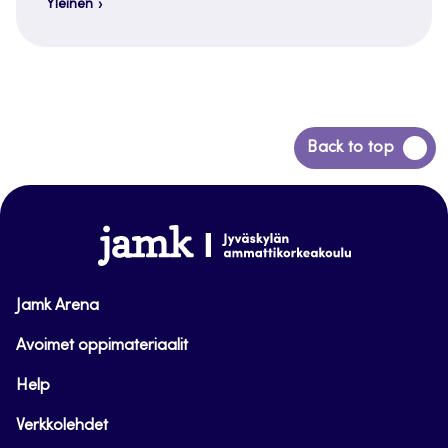
Yleinen
Siirry
Back to top
takaisin
sivun
alkuun
www.jamk.fi
Jamk Arena
Avoimet oppimateriaalit
Help
Verkkolehdet