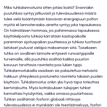
Miksi tuhkalannoitusta sitten pitäisi lisätä? Ensinnäkin
puutuhkaa syntyy jatkuvasti ja tulevaisuudessa määrä
tulee vielä lisääntymään kasvavan energiapuun polton
myötä eli lannoiteraaka-ainetta syntyy joka tapauksessa.
On hölmöläisen hommaa, jos pahimmassa tapauksessa
käyttökelpoista tuhkaa kärrätään kaatopaikoille
paremman sijoituspaikan puutteessa ja tuhkaa tuottavat
laitokset joutuvat vieläpä maksamaan siitä. Toisekseen
tuhka on oivallinen lannoite erityisesti runsastyppisille
turvemaille, sillä puutuhka sisältää kaikkia puuston
kasvuun tarvittavia ravinteita pois lukien typpi.
Tuhkalannoituksella saadaan siis palautettua metsästä
hakkuun yhteydessä poistuneita ravinteita takaisin puiden
käyttöön. Tuhkalannoitus onkin yksi hyvä tapa toteuttaa
kiertotaloutta. Myös kotitalouksien tulisijojen tuhkat
kannattaisi hyödyntää, vaikka omassa puutarhassa.
Tuhkan sisältämän fosforin globaali riittävyys
tulevaisuudessa ei myöskään ole itsestäänselvyys, fosfori