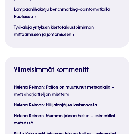
Lampaanlihaketju benchmarking-opintomatkalla
Ruotsissa
Työkaluja yrityksen kiertotaloustoiminnan
mittaamiseen ja johtamiseen
Viimeisimmät kommentit
Helena Reiman
:
Paljon on muuttunut metsäalalla –
metsäharjoittelijan mietteitä
Helena Reiman
:
Hiilijalanjäljen laskennasta
Helena Reiman
:
Mummo jaksaa heilua – esimerkiksi
metsässä