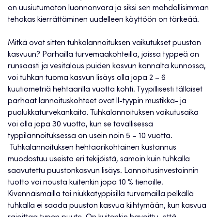
on uusiutumaton luonnonvara ja siksi sen mahdollisimman
tehokas kierrättäminen uudelleen käyttöön on tärkeää.
Mitkä ovat sitten tuhkalannoituksen vaikutukset puuston
kasvuun? Parhailla turvemaakohteilla, joissa typpeä on
runsaasti ja vesitalous puiden kasvun kannalta kunnossa,
voi tuhkan tuoma kasvun lisäys olla jopa 2 – 6
kuutiometriä hehtaarilla vuotta kohti. Tyypillisesti tällaiset
parhaat lannoituskohteet ovat ll-tyypin mustikka- ja
puolukkaturvekankaita. Tuhkalannoituksen vaikutusaika
voi olla jopa 30 vuotta, kun se tavallisessa
typpilannoituksessa on usein noin 5 – 10 vuotta.
Tuhkalannoituksen hehtaarikohtainen kustannus
muodostuu useista eri tekijöistä, samoin kuin tuhkalla
saavutettu puustonkasvun lisäys. Lannoitusinvestoinnin
tuotto voi nousta kuitenkin jopa 10 % tienoille.
Kivennäismailla tai niukkatyppisillä turvemailla pelkällä
tuhkalla ei saada puuston kasvua kiihtymään, kun kasvua