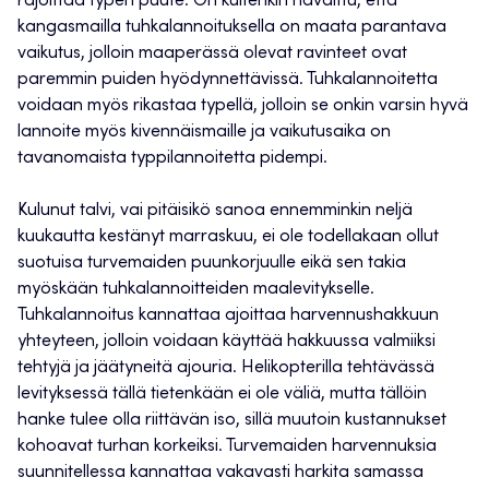
rajoittaa typen puute. On kuitenkin havaittu, että
kangasmailla tuhkalannoituksella on maata parantava
vaikutus, jolloin maaperässä olevat ravinteet ovat
paremmin puiden hyödynnettävissä. Tuhkalannoitetta
voidaan myös rikastaa typellä, jolloin se onkin varsin hyvä
lannoite myös kivennäismaille ja vaikutusaika on
tavanomaista typpilannoitetta pidempi.
Kulunut talvi, vai pitäisikö sanoa ennemminkin neljä
kuukautta kestänyt marraskuu, ei ole todellakaan ollut
suotuisa turvemaiden puunkorjuulle eikä sen takia
myöskään tuhkalannoitteiden maalevitykselle.
Tuhkalannoitus kannattaa ajoittaa harvennushakkuun
yhteyteen, jolloin voidaan käyttää hakkuussa valmiiksi
tehtyjä ja jäätyneitä ajouria. Helikopterilla tehtävässä
levityksessä tällä tietenkään ei ole väliä, mutta tällöin
hanke tulee olla riittävän iso, sillä muutoin kustannukset
kohoavat turhan korkeiksi. Turvemaiden harvennuksia
suunnitellessa kannattaa vakavasti harkita samassa