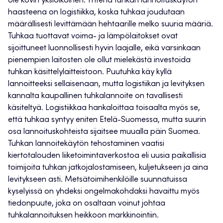
ole kovin yksioikoinen. Yhtenä tuhkan lannoituskäytön
haasteena on logistiikka, koska tuhkaa joudutaan
määrällisesti levittämään hehtaarille melko suuria määriä.
Tuhkaa tuottavat voima- ja lämpölaitokset ovat
sijoittuneet luonnollisesti hyvin laajalle, eikä varsinkaan
pienempien laitosten ole ollut mielekästä investoida
tuhkan käsittelylaitteistoon. Puutuhka käy kyllä
lannoitteeksi sellaisenaan, mutta logistiikan ja levityksen
kannalta kaupallinen tuhkalannoite on tavallisesti
käsiteltyä. Logistiikkaa hankaloittaa toisaalta myös se,
että tuhkaa syntyy eniten Etelä-Suomessa, mutta suurin
osa lannoituskohteista sijaitsee muualla päin Suomea.
Tuhkan lannoitekäytön tehostaminen vaatisi
kiertotalouden liiketoimintaverkostoa eli uusia paikallisia
toimijoita tuhkan jatkojalostamiseen, kuljetukseen ja aina
levitykseen asti. Metsätoimihenkilöille suunnatuissa
kyselyissä on yhdeksi ongelmakohdaksi havaittu myös
tiedonpuute, joka on osaltaan voinut johtaa
tuhkalannoituksen heikkoon markkinointiin.