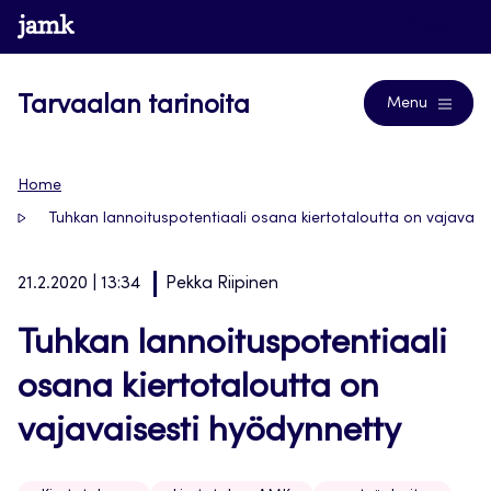
Siirry
www.jamk.fi
Blogs
suoraan
sisältöön
Tarvaalan tarinoita
Menu
Home
Tuhkan lannoituspotentiaali osana kiertotaloutta on vajavais
21.2.2020 | 13:34
Pekka Riipinen
Tuhkan lannoituspotentiaali
osana kiertotaloutta on
vajavaisesti hyödynnetty