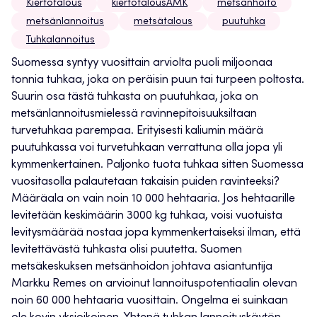
Kiertotalous
kiertotalousAMK
metsänhoito
metsänlannoitus
metsätalous
puutuhka
Tuhkalannoitus
Suomessa syntyy vuosittain arviolta puoli miljoonaa
tonnia tuhkaa, joka on peräisin puun tai turpeen poltosta.
Suurin osa tästä tuhkasta on puutuhkaa, joka on
metsänlannoitusmielessä ravinnepitoisuuksiltaan
turvetuhkaa parempaa. Erityisesti kaliumin määrä
puutuhkassa voi turvetuhkaan verrattuna olla jopa yli
kymmenkertainen. Paljonko tuota tuhkaa sitten Suomessa
vuositasolla palautetaan takaisin puiden ravinteeksi?
Määräala on vain noin 10 000 hehtaaria. Jos hehtaarille
levitetään keskimäärin 3000 kg tuhkaa, voisi vuotuista
levitysmäärää nostaa jopa kymmenkertaiseksi ilman, että
levitettävästä tuhkasta olisi puutetta. Suomen
metsäkeskuksen metsänhoidon johtava asiantuntija
Markku Remes on arvioinut lannoituspotentiaalin olevan
noin 60 000 hehtaaria vuosittain. Ongelma ei suinkaan