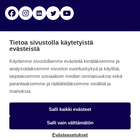
Facebook
Instagram
Linkedin
Twitter
YouTube
Jamk blogs
Tietoa sivustolla käytetyistä
evästeistä
Jamkin blogipalvelu. Blogien päivittäminen on
päättynyt 11.9.2023.
Käytämme sivustollamme evästeitä kerätäksemme ja
analysoidaksemme sivuston suorituskykyä ja käyttöä,
tarjotaksemme sosiaalisen median ominaisuuksia sekä
About the site
parantaaksemme ja räätälöidäksemme sisältöä ja
mainoksia.
Käyttöehdot
Saavutettavuusseloste
Salli kaikki evästeet
Alasottoilmoitus
Salli vain välttämätön
Tietoa evästeistä
Evästeasetukset