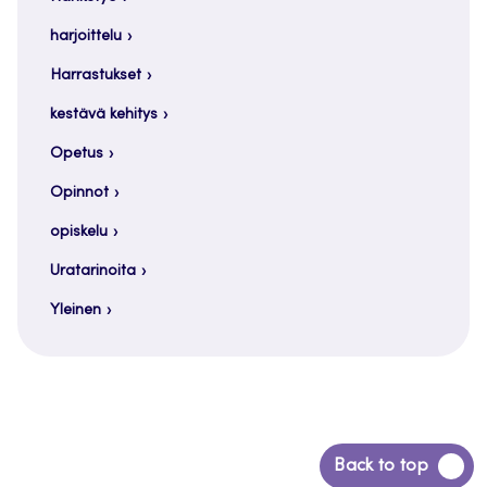
harjoittelu
Harrastukset
kestävä kehitys
Opetus
Opinnot
opiskelu
Uratarinoita
Yleinen
Siirry
Back to top