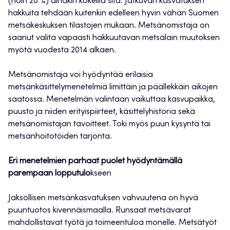
(noin 20 %) ainakin kokeilla sitä. Jatkuvan kasvatuksen
hakkuita tehdään kuitenkin edelleen hyvin vähän Suomen
metsäkeskuksen tilastojen mukaan. Metsänomistaja on
saanut valita vapaasti hakkuutavan metsälain muutoksen
myötä vuodesta 2014 alkaen.
Metsänomistaja voi hyödyntää erilaisia
metsänkäsittelymenetelmiä limittäin ja päällekkäin aikojen
saatossa. Menetelmän valintaan vaikuttaa kasvupaikka,
puusto ja niiden erityispiirteet, käsittelyhistoria sekä
metsänomistajan tavoitteet. Toki myös puun kysyntä tai
metsänhoitotöiden tarjonta.
Eri menetelmien parhaat puolet hyödyntämällä
parempaan lopputulo
kseen
Jaksollisen metsänkasvatuksen vahvuutena on hyvä
puuntuotos kivennäismaalla. Runsaat metsävarat
mahdollistavat työtä ja toimeentuloa monelle. Metsätyöt