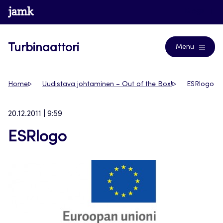
Siirry
www.jamk.fi
Blogs
suoraan
sisältöön
Turbinaattori
Menu
Home
Uudistava johtaminen – Out of the Box!
ESRlogo
20.12.2011 | 9:59
ESRlogo