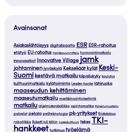
Avainsanat
ESR
ESR-rahoitus
Asiakaslähtöisyys
digitalisaatio
EU-rahoitus
etätyö
hankesuunnittelu
hyvinvointimatkailu
jamk
Innovative Village
innovaatiot
Keski-
johtaminen
Kekseliäät kylät
jyväskylä
Suomi
kestävä matkailu
kilpailukyky
koulutus
kylätoiminta
lähiruoka
kulttuurimatkailu
Leader-hanke
maaseudun kehittäminen
maaseutumatkailu
markkinointiviestintä
matkailu
opintomatka
ohjelmistorobotiikka
Palvelumuotoilu
pk-yritykset
peliala
palvelut
peliteknologia
Riistatalous
TKI-
tekes
robotiikka
Robotti tuli töihin
ruokakulttuuri
hankkeet
työelämä
tutkimus