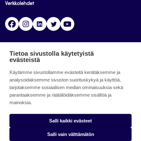
Verkkolehdet
Facebook
Instagram
Linkedin
Twitter
YouTube
Jamk blogs
Tietoa sivustolla käytetyistä
evästeistä
Jamkin blogipalvelu. Blogien päivittäminen on
päättynyt 11.9.2023.
Käytämme sivustollamme evästeitä kerätäksemme ja
analysoidaksemme sivuston suorituskykyä ja käyttöä,
tarjotaksemme sosiaalisen median ominaisuuksia sekä
About the site
parantaaksemme ja räätälöidäksemme sisältöä ja
mainoksia.
Käyttöehdot
Saavutettavuusseloste
Salli kaikki evästeet
Alasottoilmoitus
Salli vain välttämätön