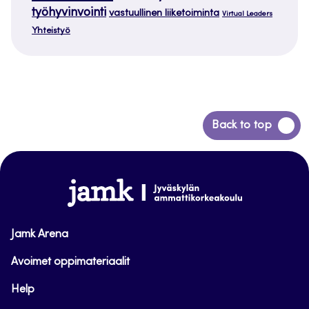
työhyvinvointi
vastuullinen liiketoiminta
Virtual Leaders
Yhteistyö
Siirry
Back to top
takaisin
sivun
alkuun
www.jamk.fi
Jamk Arena
Avoimet oppimateriaalit
Help