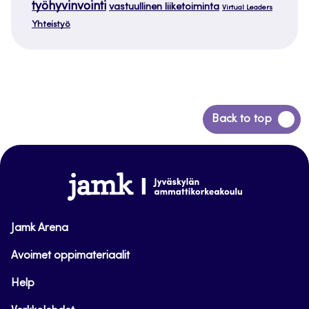
työhyvinvointi
vastuullinen liiketoiminta
Virtual Leaders
Yhteistyö
Siirry
Back to top
takaisin
sivun
alkuun
www.jamk.fi
Jamk Arena
Avoimet oppimateriaalit
Help