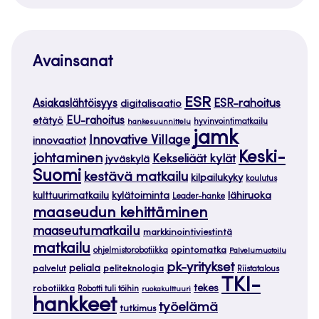
Avainsanat
ESR
ESR-rahoitus
Asiakaslähtöisyys
digitalisaatio
EU-rahoitus
etätyö
hankesuunnittelu
hyvinvointimatkailu
jamk
Innovative Village
innovaatiot
Keski-
johtaminen
Kekseliäät kylät
jyväskylä
Suomi
kestävä matkailu
kilpailukyky
koulutus
kylätoiminta
lähiruoka
kulttuurimatkailu
Leader-hanke
maaseudun kehittäminen
maaseutumatkailu
markkinointiviestintä
matkailu
opintomatka
ohjelmistorobotiikka
Palvelumuotoilu
pk-yritykset
peliala
palvelut
peliteknologia
Riistatalous
TKI-
tekes
robotiikka
Robotti tuli töihin
ruokakulttuuri
hankkeet
työelämä
tutkimus