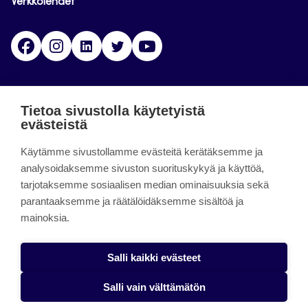
Verkkolehdet
Facebook
Instagram
Linkedin
Twitter
YouTube
Jamk blogs
Tietoa sivustolla käytetyistä
evästeistä
Jamkin blogipalvelu. Blogien päivittäminen on
päättynyt 11.9.2023.
Käytämme sivustollamme evästeitä kerätäksemme ja
analysoidaksemme sivuston suorituskykyä ja käyttöä,
tarjotaksemme sosiaalisen median ominaisuuksia sekä
About the site
parantaaksemme ja räätälöidäksemme sisältöä ja
mainoksia.
Käyttöehdot
Saavutettavuusseloste
Salli kaikki evästeet
Alasottoilmoitus
Salli vain välttämätön
Tietoa evästeistä