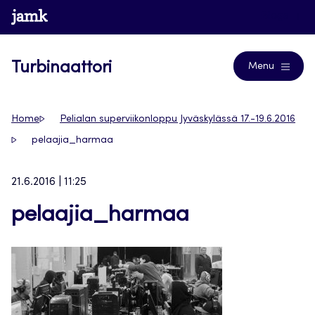
Siirry
www.jamk.fi
Blogs
suoraan
sisältöön
Turbinaattori
Menu
Home
Pelialan superviikonloppu Jyväskylässä 17.-19.6.2016
pelaajia_harmaa
21.6.2016 | 11:25
pelaajia_harmaa