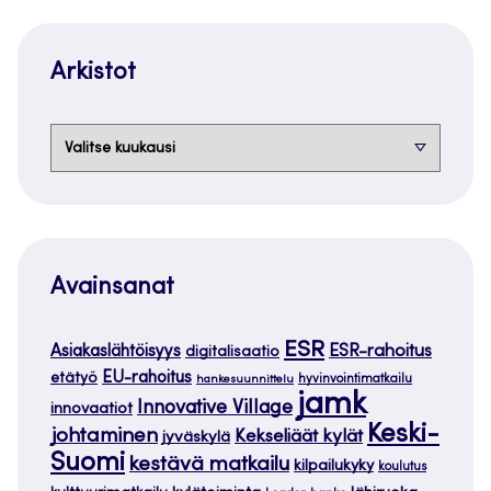
Arkistot
Arkistot
Avainsanat
ESR
ESR-rahoitus
Asiakaslähtöisyys
digitalisaatio
EU-rahoitus
etätyö
hankesuunnittelu
hyvinvointimatkailu
jamk
Innovative Village
innovaatiot
Keski-
johtaminen
Kekseliäät kylät
jyväskylä
Suomi
kestävä matkailu
kilpailukyky
koulutus