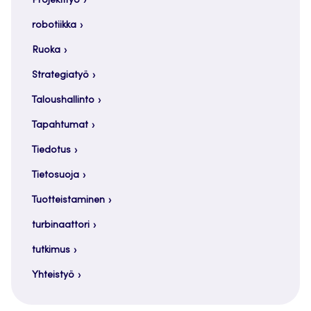
Projektityö
robotiikka
Ruoka
Strategiatyö
Taloushallinto
Tapahtumat
Tiedotus
Tietosuoja
Tuotteistaminen
turbinaattori
tutkimus
Yhteistyö