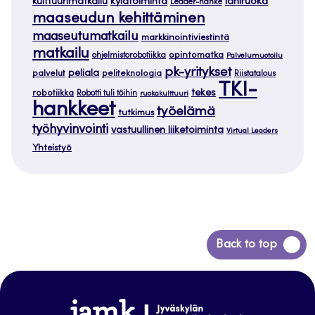
kylätoiminta
lähiruoka
kulttuurimatkailu
Leader-hanke
maaseudun kehittäminen
maaseutumatkailu
markkinointiviestintä
matkailu
opintomatka
ohjelmistorobotiikka
Palvelumuotoilu
pk-yritykset
peliala
palvelut
peliteknologia
Riistatalous
TKI-
tekes
robotiikka
Robotti tuli töihin
ruokakulttuuri
hankkeet
työelämä
tutkimus
työhyvinvointi
vastuullinen liiketoiminta
Virtual Leaders
Yhteistyö
Siirry
Back to top
takaisin
sivun
alkuun
www.jamk.fi