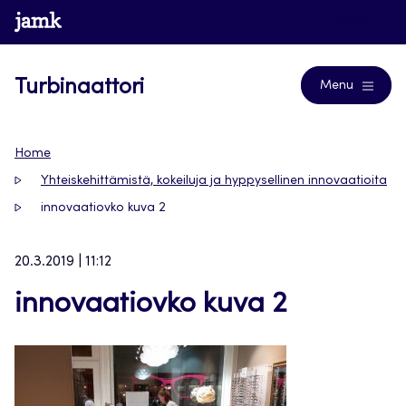
Siirry
www.jamk.fi
Blogs
suoraan
sisältöön
Turbinaattori
Menu
Home
Yhteiskehittämistä, kokeiluja ja hyppysellinen innovaatioita
innovaatiovko kuva 2
20.3.2019 | 11:12
innovaatiovko kuva 2