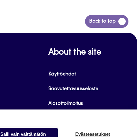
Siirry
Back to top
takaisin
sivun
alkuun
About the site
Käyttöehdot
Saavutettavuusseloste
Alasottoilmoitus
Tietoa evästeistä
Salli vain välttämätön
Evästeasetukset