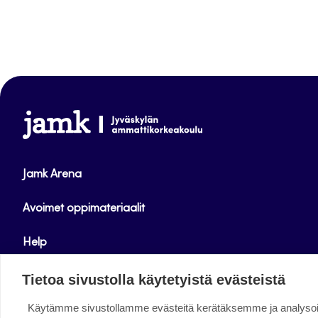
www.jamk.fi
Jamk Arena
Avoimet oppimateriaalit
Help
Verkkolehdet
Tietoa sivustolla käytetyistä evästeistä
Käytämme sivustollamme evästeitä kerätäksemme ja analys