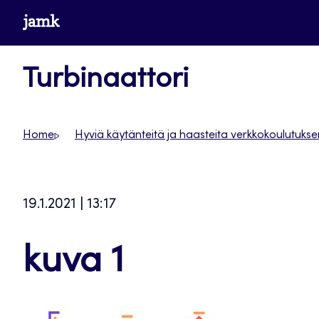
Siirry
www.jamk.fi
suoraan
sisältöön
Turbinaattori
Home
Hyviä käytänteitä ja haasteita verkkokoulutuksen
19.1.2021 | 13:17
kuva 1