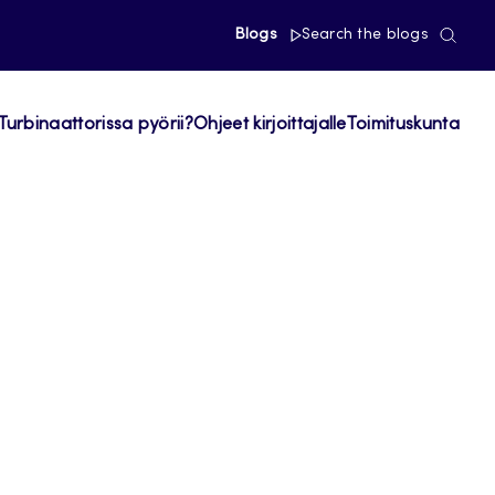
Blogs
Search the blogs
Turbinaattorissa pyörii?
Ohjeet kirjoittajalle
Toimituskunta