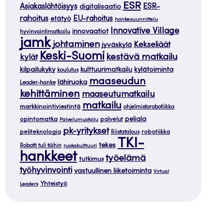
ESR
ESR-
Asiakaslähtöisyys
digitalisaatio
rahoitus
EU-rahoitus
etätyö
hankesuunnittelu
Innovative Village
innovaatiot
hyvinvointimatkailu
jamk
johtaminen
Kekseliäät
jyväskylä
Keski-Suomi
kestävä matkailu
kylät
kilpailukyky
kylätoiminta
kulttuurimatkailu
koulutus
maaseudun
lähiruoka
Leader-hanke
kehittäminen
maaseutumatkailu
matkailu
markkinointiviestintä
ohjelmistorobotiikka
opintomatka
peliala
palvelut
Palvelumuotoilu
pk-yritykset
peliteknologia
robotiikka
Riistatalous
TKI-
tekes
Robotti tuli töihin
ruokakulttuuri
hankkeet
työelämä
tutkimus
työhyvinvointi
vastuullinen liiketoiminta
Virtual
Yhteistyö
Leaders