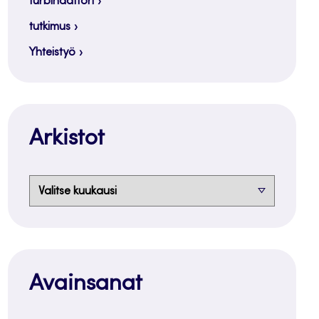
turbinaattori
tutkimus
Yhteistyö
Arkistot
Arkistot
Avainsanat