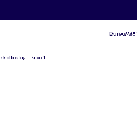
Etusivu
Mitä 
 keittiöstä
kuva 1