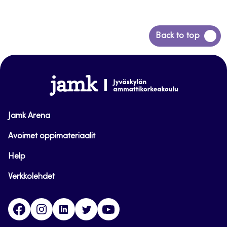
Siirry
Back to top
takaisin
sivun
alkuun
www.jamk.fi
Jamk Arena
Avoimet oppimateriaalit
Help
Verkkolehdet
Facebook
Instagram
Linkedin
Twitter
YouTube