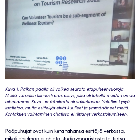
Kuva 1. Paikan päällä oli vaikea seurata etäpuheenvuoroja.
Meitä varsinkin kiinnosti eräs esitys, joka oli lähellä meidän omaa
aihettamme. Kuva- ja äänilaatu oli valitettavaa. Yritettiin kysyä
lisätietoa, mutta esittelijät eivät kuulleet ja ymmärtäneet meitä.
Kontaktien vaihtaminen chatissa ei riittänyt verkostoitumiseen.
Pääpuhujat ovat kuin ketä tahansa esittäjiä verkossa,
mikäli ohjelmaa ei ohjata studioympäristöstä tai tietyn