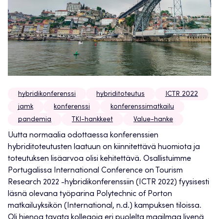
hybridikonferenssi
hybriditoteutus
ICTR 2022
jamk
konferenssi
konferenssimatkailu
pandemia
TKI-hankkeet
Value-hanke
Uutta normaalia odottaessa konferenssien
hybriditoteutusten laatuun on kiinnitettävä huomiota ja
toteutuksen lisäarvoa olisi kehitettävä. Osallistuimme
Portugalissa International Conference on Tourism
Research 2022 -hybridikonferenssiin (ICTR 2022) fyysisesti
läsnä olevana työparina Polytechnic of Porton
matkailuyksikön (International, n.d.) kampuksen tiloissa.
Oli hienoa tavata kollegoja eri puolelta maailmaa livenä