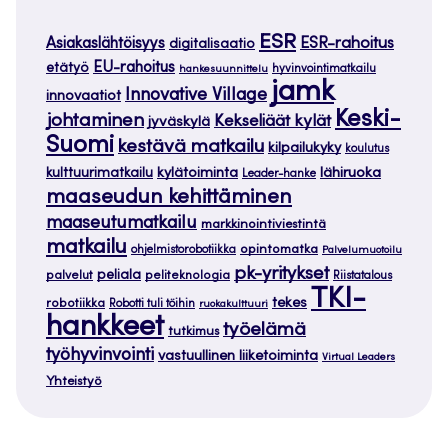
ESR
ESR-rahoitus
Asiakaslähtöisyys
digitalisaatio
EU-rahoitus
etätyö
hankesuunnittelu
hyvinvointimatkailu
jamk
Innovative Village
innovaatiot
Keski-
johtaminen
Kekseliäät kylät
jyväskylä
Suomi
kestävä matkailu
kilpailukyky
koulutus
kylätoiminta
lähiruoka
kulttuurimatkailu
Leader-hanke
maaseudun kehittäminen
maaseutumatkailu
markkinointiviestintä
matkailu
opintomatka
ohjelmistorobotiikka
Palvelumuotoilu
pk-yritykset
peliala
palvelut
peliteknologia
Riistatalous
TKI-
tekes
robotiikka
Robotti tuli töihin
ruokakulttuuri
hankkeet
työelämä
tutkimus
työhyvinvointi
vastuullinen liiketoiminta
Virtual Leaders
Yhteistyö