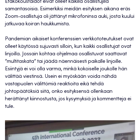
Etäkokoustaidot eivät olleet kaikilla osallistujilla
samantasoisia. Esimerkiksi meidän esityksen aikana eräs
Zoom-osallistuja oli jättänyt mikrofoninsa auki, josta kuului
jatkuvaa koiran haukkumista.
Pandemian aikaiset konferenssien verkkototeutukset ovat
olleet käytössä sujuvasti silloin, kun kaikki osallistujat ovat
linjoilla. Jossain kohtaa ohjelmaa osallistuvat saattavat
”multitaskata” tai jäädä näennäisesti paikalle linjoille.
Esiintyjä ei voi olla varma, minkä kokoiselle joukolle hän
välittää viestinsä. Usein ei myöskään voida nähdä
vastapuolen välittömiä reaktioita eikä tehdä
johtopäätöksiä siitä, onko esityksensä ollenkaan
herättänyt kiinnostusta, jos kysymyksiä ja kommentteja ei
tule.