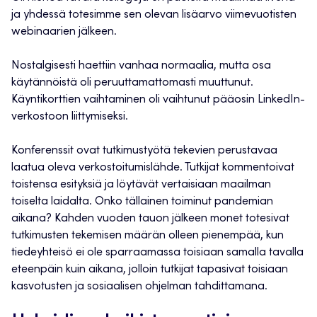
ja yhdessä totesimme sen olevan lisäarvo viimevuotisten
webinaarien jälkeen.
Nostalgisesti haettiin vanhaa normaalia, mutta osa
käytännöistä oli peruuttamattomasti muuttunut.
Käyntikorttien vaihtaminen oli vaihtunut pääosin LinkedIn-
verkostoon liittymiseksi.
Konferenssit ovat tutkimustyötä tekevien perustavaa
laatua oleva verkostoitumislähde. Tutkijat kommentoivat
toistensa esityksiä ja löytävät vertaisiaan maailman
toiselta laidalta. Onko tällainen toiminut pandemian
aikana? Kahden vuoden tauon jälkeen monet totesivat
tutkimusten tekemisen määrän olleen pienempää, kun
tiedeyhteisö ei ole sparraamassa toisiaan samalla tavalla
eteenpäin kuin aikana, jolloin tutkijat tapasivat toisiaan
kasvotusten ja sosiaalisen ohjelman tahdittamana.