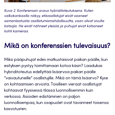
Kuva 2. Konferenssin avaus hybriditoteutuksena. Kuten
valkokankaalla näkyy, etäosallistujat eivät saaneet
samanlaatuista osallistumismahdollisuutta, vaan olivat sivulta
katsojia. He eivät nähneet yleisöä ja puhujat eivät katsoneet
kohti kameraa.
Mikä on konferenssien tulevaisuus?
Miksi pääpuhujat edes matkustaisivat paikan päälle, kun
esityksen pystyy toimittamaan kotoa käsin? Laadukas
hybriditoteutus edellyttää lisäarvoa paikan päälle
”vaivautuneille” osallistujille. Mikä on tämä lisäarvo? Kyse
on kohtaamisen arvosta. Toisilleen vieraat osallistujat
kohtaavat fyysisessä tilassa luonnollisemmin kuin
verkossa. Asioiden edistäminen on paljon
luonnollisempaa, kun osapuolet ovat tavanneet toisensa
kasvotusten.