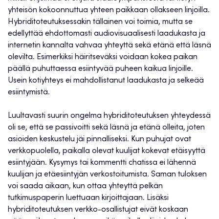
yhteisön kokoonnuttua yhteen paikkaan ollakseen linjoilla.
Hybriditoteutuksessakin tällainen voi toimia, mutta se
edellyttää ehdottomasti audiovisuaalisesti laadukasta ja
internetin kannalta vahvaa yhteyttä sekä etänä että läsnä
olevilta. Esimerkiksi häiritseväksi voidaan kokea paikan
päällä puhuttaessa esiintyvää puheen kaikua linjoille.
Usein kotiyhteys ei mahdollistanut laadukasta ja selkeää
esiintymistä.
Luultavasti suurin ongelma hybriditoteutuksen yhteydessä
oli se, että se passivoitti sekä läsnä ja etänä olleita, joten
asioiden keskustelu jäi pinnalliseksi. Kun puhujat ovat
verkkopuolella, paikalla olevat kuulijat kokevat etäisyyttä
esiintyjään. Kysymys tai kommentti chatissa ei lähennä
kuulijan ja etäesiintyjän verkostoitumista. Saman tuloksen
voi saada aikaan, kun ottaa yhteyttä pelkän
tutkimuspaperin luettuaan kirjoittajaan. Lisäksi
hybriditoteutuksen verkko-osallistujat eivät koskaan