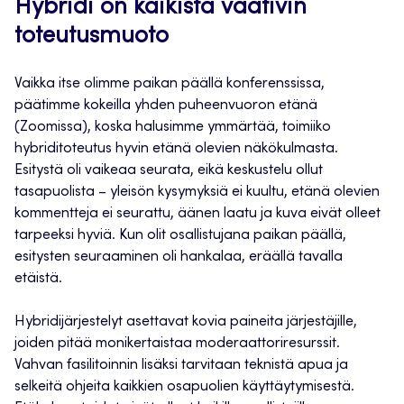
Hybridi on kaikista vaativin
toteutusmuoto
Vaikka itse olimme paikan päällä konferenssissa,
päätimme kokeilla yhden puheenvuoron etänä
(Zoomissa), koska halusimme ymmärtää, toimiiko
hybriditoteutus hyvin etänä olevien näkökulmasta.
Esitystä oli vaikeaa seurata, eikä keskustelu ollut
tasapuolista – yleisön kysymyksiä ei kuultu, etänä olevien
kommentteja ei seurattu, äänen laatu ja kuva eivät olleet
tarpeeksi hyviä. Kun olit osallistujana paikan päällä,
esitysten seuraaminen oli hankalaa, eräällä tavalla
etäistä.
Hybridijärjestelyt asettavat kovia paineita järjestäjille,
joiden pitää monikertaistaa moderaattoriresurssit.
Vahvan fasilitoinnin lisäksi tarvitaan teknistä apua ja
selkeitä ohjeita kaikkien osapuolien käyttäytymisestä.