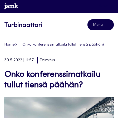
Siirry
www.jamk.fi
Blogs
suoraan
sisältöön
Turbinaattori
Menu
Home
Onko konferenssimatkailu tullut tiensä päähän?
30.5.2022 | 11:57
Toimitus
Onko konferenssimatkailu
tullut tiensä päähän?