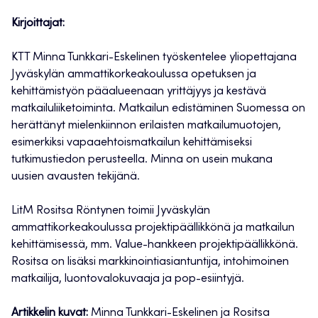
Kirjoittajat:
KTT Minna Tunkkari-Eskelinen työskentelee yliopettajana
Jyväskylän ammattikorkeakoulussa opetuksen ja
kehittämistyön pääalueenaan yrittäjyys ja kestävä
matkailuliiketoiminta. Matkailun edistäminen Suomessa on
herättänyt mielenkiinnon erilaisten matkailumuotojen,
esimerkiksi vapaaehtoismatkailun kehittämiseksi
tutkimustiedon perusteella. Minna on usein mukana
uusien avausten tekijänä.
LitM Rositsa Röntynen toimii Jyväskylän
ammattikorkeakoulussa projektipäällikkönä ja matkailun
kehittämisessä, mm. Value-hankkeen projektipäällikkönä.
Rositsa on lisäksi markkinointiasiantuntija, intohimoinen
matkailija, luontovalokuvaaja ja pop-esiintyjä.
Artikkelin kuvat:
Minna Tunkkari-Eskelinen ja Rositsa