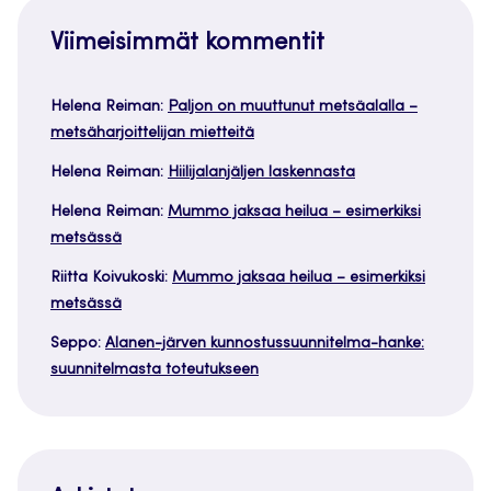
Viimeisimmät kommentit
Helena Reiman
:
Paljon on muuttunut metsäalalla –
metsäharjoittelijan mietteitä
Helena Reiman
:
Hiilijalanjäljen laskennasta
Helena Reiman
:
Mummo jaksaa heilua – esimerkiksi
metsässä
Riitta Koivukoski
:
Mummo jaksaa heilua – esimerkiksi
metsässä
Seppo
:
Alanen-järven kunnostussuunnitelma-hanke:
suunnitelmasta toteutukseen