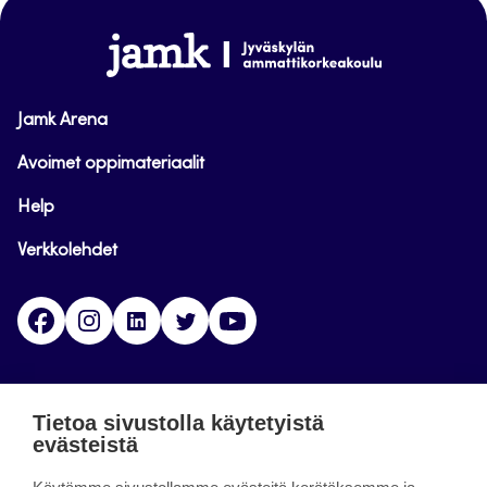
sivun
alkuun
www.jamk.fi
Jamk Arena
Avoimet oppimateriaalit
Help
Verkkolehdet
Facebook
Instagram
Linkedin
Twitter
YouTube
Jamk blogs
Tietoa sivustolla käytetyistä
evästeistä
Jamkin blogipalvelu. Blogien päivittäminen on