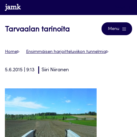
Siirry
www.jamk.fi
Blogs
suoraan
sisältöön
Tarvaalan tarinoita
Menu
Home
Ensimmäisen harjoitteluviikon tunnelmia
5.6.2015 | 9:13
Siiri Niiranen