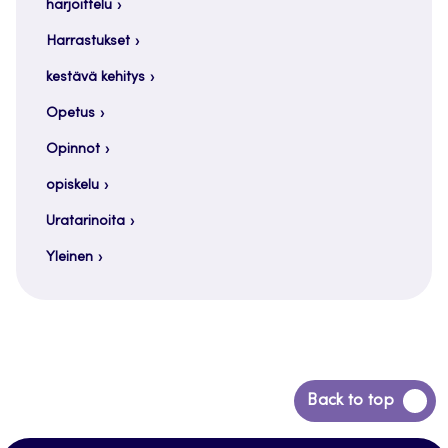
harjoittelu
Harrastukset
kestävä kehitys
Opetus
Opinnot
opiskelu
Uratarinoita
Yleinen
Siirry
Back to top
takaisin