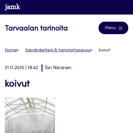
Siirry
www.jamk.fi
Blogs
suoraan
sisältöön
Tarvaalan tarinoita
Menu
Home
Käpybrikettejä & taimitarhareissu
koivut
21.11.2015 | 18:42
Siiri Niiranen
koivut