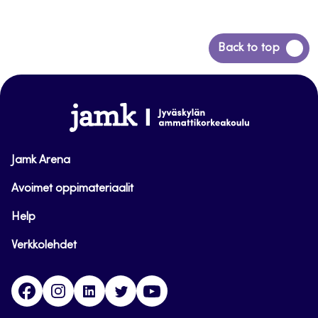
Siirry
Back to top
takaisin
sivun
alkuun
www.jamk.fi
Jamk Arena
Avoimet oppimateriaalit
Help
Verkkolehdet
Facebook
Instagram
Linkedin
Twitter
YouTube