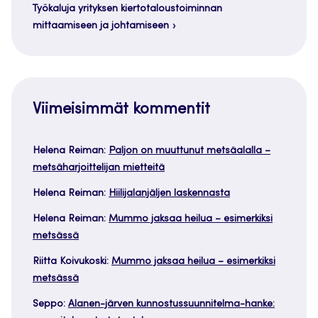
Työkaluja yrityksen kiertotaloustoiminnan
mittaamiseen ja johtamiseen
Viimeisimmät kommentit
Helena Reiman
:
Paljon on muuttunut metsäalalla –
metsäharjoittelijan mietteitä
Helena Reiman
:
Hiilijalanjäljen laskennasta
Helena Reiman
:
Mummo jaksaa heilua – esimerkiksi
metsässä
Riitta Koivukoski
:
Mummo jaksaa heilua – esimerkiksi
metsässä
Seppo
:
Alanen-järven kunnostussuunnitelma-hanke: