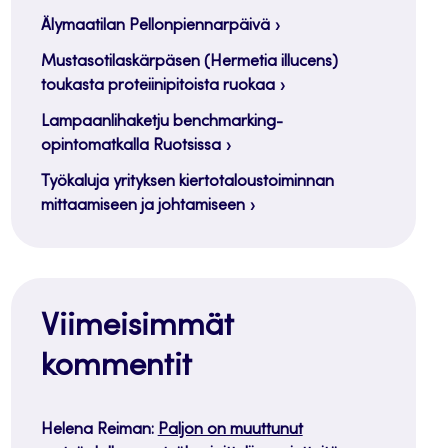
Älymaatilan Pellonpiennarpäivä
Mustasotilaskärpäsen (Hermetia illucens)
toukasta proteiinipitoista ruokaa
Lampaanlihaketju benchmarking-
opintomatkalla Ruotsissa
Työkaluja yrityksen kiertotaloustoiminnan
mittaamiseen ja johtamiseen
Viimeisimmät
kommentit
Helena Reiman
:
Paljon on muuttunut