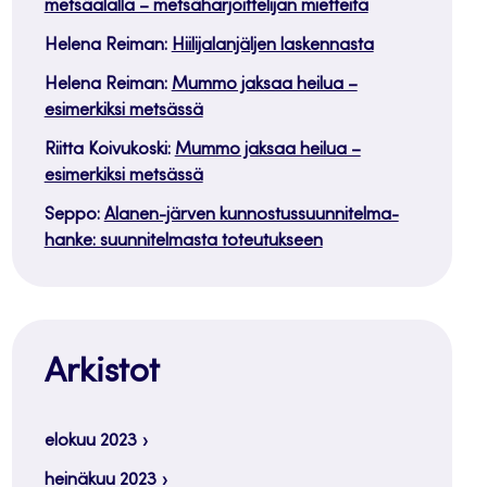
metsäalalla – metsäharjoittelijan mietteitä
Helena Reiman
:
Hiilijalanjäljen laskennasta
Helena Reiman
:
Mummo jaksaa heilua –
esimerkiksi metsässä
Riitta Koivukoski
:
Mummo jaksaa heilua –
esimerkiksi metsässä
Seppo
:
Alanen-järven kunnostussuunnitelma-
hanke: suunnitelmasta toteutukseen
Arkistot
elokuu 2023
heinäkuu 2023