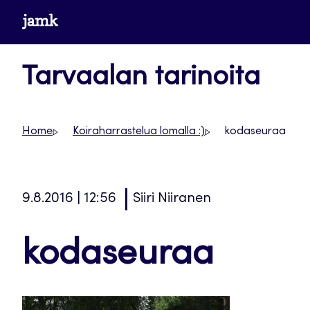
Siirry
www.jamk.fi
suoraan
sisältöön
Tarvaalan tarinoita
Home
Koiraharrastelua lomalla :)
kodaseuraa
9.8.2016 | 12:56
Siiri Niiranen
kodaseuraa