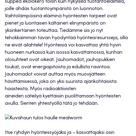
suppea ekolokero toisin kuin nykyisillä tuotantoeläimillä,
joille ahdas tuotantoympäristö on luonnoton.
Vaihtolämpöisinä eläiminä hyönteisten tarpeet ovat
pienet ja luontaisen kaltainen elinympäristö on
yksinkertainen toteuttaa. Tiedämme siis jo nyt
tehokkaimman tavan hyödyntää hyönteisresursseja, sillä
ne eivät ailahtele! Hyönteisiä voi kasvattaa yhtä hyvin
huoneen nurkassa kuin isossa kasvattamossa, kunhan
olosuhteet ovat oikeat. Jauhomadot, jauhopukkien
toukat, ovat energiapitoista ja edullista ravintoa.
Jauhomadot voivat auttaa myös muovijätteen
hävittämisessä, joka on yksi suurista ajankohtaisista
haasteista. Myös radioaktiivisten
aineiden säteilyä kyettäisiin puolittamaan hyönteisten
avulla. Sienten yhteistyöllä tätä jo tehdään.
Itse ryhdyin hyönteissyöjäksi ja – kasvattajaksi osin