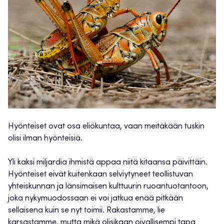
Hyönteiset ovat osa eliökuntaa, vaan meitäkään tuskin
olisi ilman hyönteisiä.
Yli kaksi miljardia ihmistä appaa niitä kitaansa päivittäin.
Hyönteiset eivät kuitenkaan selviytyneet teollistuvan
yhteiskunnan ja länsimaisen kulttuurin ruoantuotantoon,
joka nykymuodossaan ei voi jatkua enää pitkään
sellaisena kuin se nyt toimii. Rakastamme, lie
karsastamme, mutta mikä olisikaan oivallisempi tapa