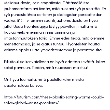
uteliaisuudesta, osin empatiasta. Elättämällä itse
jauhomatofarmiani tiedän, mitä ruokani syö ja sisältää. En
syö punaista lihaa eettisten ja ekologisten periaatteiden
vuoksi. B12 – vitamiinin saanti jauhomadoista on hyvä
juttu! Uusia hyönteislajeja löytyy päivittäin, mutta niitä
häviää vielä enemmän ihmistoiminnan ja
ilmastonmuutoksen takia. Emme edes tiedä, mitä olemme
menettämässä, ja se ajatus tuntuu. Hyönteisten kautta
voimme oppia uutta ympäristöstämme ja parantaa sitä!
Pilkkitoukkia kasvatellessa on hyvä odottaa kevättä. Isken
satsit pannuun. Tiedän, mikä ruuassani maistuu!
On hyvä tuumailla, miltä puolelta kukin meistä
asioita haluaa katsoa.
https://futurism.com/these-plastic-eating-worms-could-
solve-global-waste-problems/