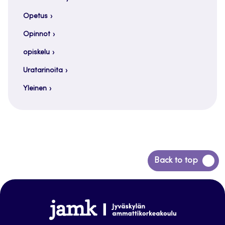
Opetus
Opinnot
opiskelu
Uratarinoita
Yleinen
Siirry
Back to top
takaisin
sivun
alkuun
www.jamk.fi