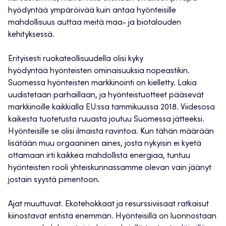
hyödyntää ympäröivää kuin antaa hyönteisille
mahdollisuus auttaa meitä maa- ja biotalouden
kehityksessä.
Erityisesti ruokateollisuudella olisi kyky
hyödyntää hyönteisten ominaisuuksia nopeastikin.
Suomessa hyönteisten markkinointi on kielletty. Lakia
uudistetaan parhaillaan, ja hyönteistuotteet pääsevät
markkinoille kaikkialla EU:ssa tammikuussa 2018. Viidesosa
kaikesta tuotetusta ruuasta joutuu Suomessa jätteeksi.
Hyönteisille se olisi ilmaista ravintoa. Kun tähän määrään
lisätään muu orgaaninen aines, josta nykyisin ei kyetä
ottamaan irti kaikkea mahdollista energiaa, tuntuu
hyönteisten rooli yhteiskunnassamme olevan vain jäänyt
jostain syystä pimentoon.
Ajat muuttuvat. Ekotehokkaat ja resurssiviisaat ratkaisut
kiinostavat entistä enemmän. Hyönteisillä on luonnostaan