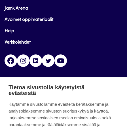
Jamk Arena
Avoimet oppimateriaalit
Help
Verkkolehdet
Facebook
Instagram
Linkedin
Twitter
YouTube
Jamk blogs
Tietoa sivustolla käytetyistä
evästeistä
Jamkin blogipalvelu. Blogien päivittäminen on
päättynyt 11.9.2023.
Käytämme sivustollamme evästeitä kerätäksemme ja
analysoidaksemme sivuston suorituskykyä ja käyttöä,
tarjotaksemme sosiaalisen median ominaisuuksia sekä
About the site
parantaaksemme ja räätälöidäksemme sisältöä ja