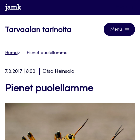
Siirry
www.jamk.fi
Blogs
suoraan
sisältöön
Tarvaalan tarinoita
Menu
Home
Pienet puolellamme
7.3.2017 | 8:00
Otso Heinsola
Pienet puolellamme