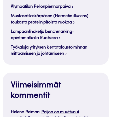
Älymaatilan Pellonpiennarpäivä
Mustasotilaskärpäsen (Hermetia illucens)
toukasta proteiinipitoista ruokaa
Lampaanlihaketju benchmarking-
opintomatkalla Ruotsissa
Työkaluja yrityksen kiertotaloustoiminnan
mittaamiseen ja johtamiseen
Viimeisimmät
kommentit
Helena Reiman
:
Paljon on muuttunut