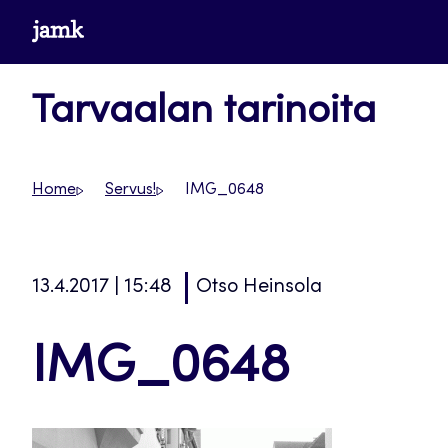
Siirry
www.jamk.fi
suoraan
sisältöön
Tarvaalan tarinoita
Home
Servus!
IMG_0648
13.4.2017 | 15:48
Otso Heinsola
IMG_0648