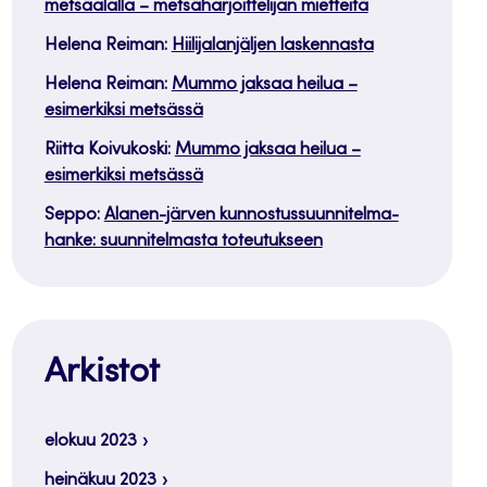
metsäalalla – metsäharjoittelijan mietteitä
Helena Reiman
:
Hiilijalanjäljen laskennasta
Helena Reiman
:
Mummo jaksaa heilua –
esimerkiksi metsässä
Riitta Koivukoski
:
Mummo jaksaa heilua –
esimerkiksi metsässä
Seppo
:
Alanen-järven kunnostussuunnitelma-
hanke: suunnitelmasta toteutukseen
Arkistot
elokuu 2023
heinäkuu 2023