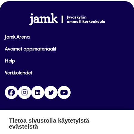
sivun
alkuun
www.jamk.fi
Jamk Arena
Avoimet oppimateriaalit
Help
Verkkolehdet
Facebook
Instagram
Linkedin
Twitter
YouTube
Jamk blogs
Tietoa sivustolla käytetyistä
evästeistä
Jamkin blogipalvelu. Blogien päivittäminen on