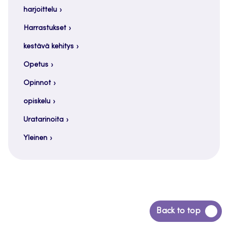
harjoittelu
Harrastukset
kestävä kehitys
Opetus
Opinnot
opiskelu
Uratarinoita
Yleinen
Siirry
Back to top
takaisin