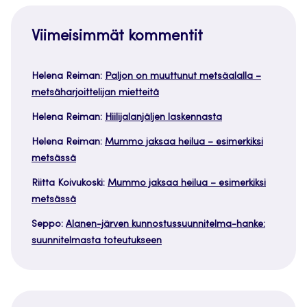
Viimeisimmät kommentit
Helena Reiman
:
Paljon on muuttunut metsäalalla –
metsäharjoittelijan mietteitä
Helena Reiman
:
Hiilijalanjäljen laskennasta
Helena Reiman
:
Mummo jaksaa heilua – esimerkiksi
metsässä
Riitta Koivukoski
:
Mummo jaksaa heilua – esimerkiksi
metsässä
Seppo
:
Alanen-järven kunnostussuunnitelma-hanke:
suunnitelmasta toteutukseen