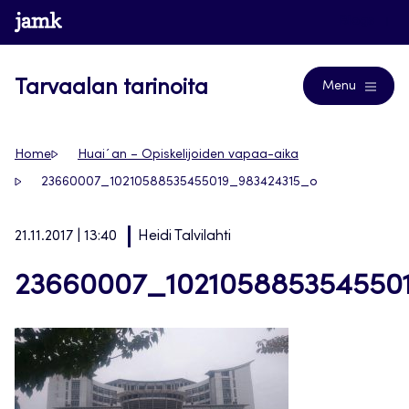
Siirry
www.jamk.fi
Blogs
suoraan
sisältöön
Tarvaalan tarinoita
Menu
Home
Huai´an – Opiskelijoiden vapaa-aika
23660007_10210588535455019_983424315_o
21.11.2017 | 13:40
Heidi Talvilahti
23660007_102105885354550