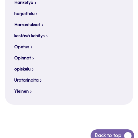
Hanketyö
harjoittelu
Harrastukset
kestävä kehitys
Opetus
Opinnot
opiskelu
Uratarinoita
Yleinen
Siirry
Back to top