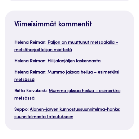
Viimeisimmät kommentit
Helena Reiman
:
Paljon on muuttunut metsäalalla –
metsäharjoittelijan mietteitä
Helena Reiman
:
Hiilijalanjäljen laskennasta
Helena Reiman
:
Mummo jaksaa heilua – esimerkiksi
metsässä
Riitta Koivukoski
:
Mummo jaksaa heilua – esimerkiksi
metsässä
Seppo
:
Alanen-järven kunnostussuunnitelma-hanke:
suunnitelmasta toteutukseen