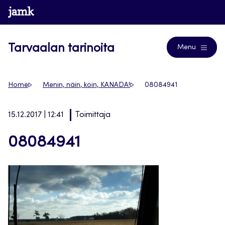
Siirry
www.jamk.fi
Blogs
suoraan
sisältöön
Tarvaalan tarinoita
Menu
Home
Menin, näin, koin, KANADA!
08084941
15.12.2017 | 12:41
Toimittaja
08084941