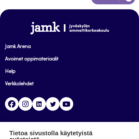
takaisin
sivun
alkuun
www.jamk.fi
Jamk Arena
Avoimet oppimateriaalit
Help
Verkkolehdet
Facebook
Instagram
Linkedin
Twitter
YouTube
Jamk blogs
Tietoa sivustolla käytetyistä