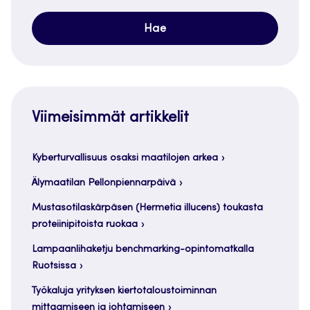
Viimeisimmät artikkelit
Kyberturvallisuus osaksi maatilojen arkea
Älymaatilan Pellonpiennarpäivä
Mustasotilaskärpäsen (Hermetia illucens) toukasta
proteiinipitoista ruokaa
Lampaanlihaketju benchmarking-opintomatkalla
Ruotsissa
Työkaluja yrityksen kiertotaloustoiminnan
mittaamiseen ja johtamiseen