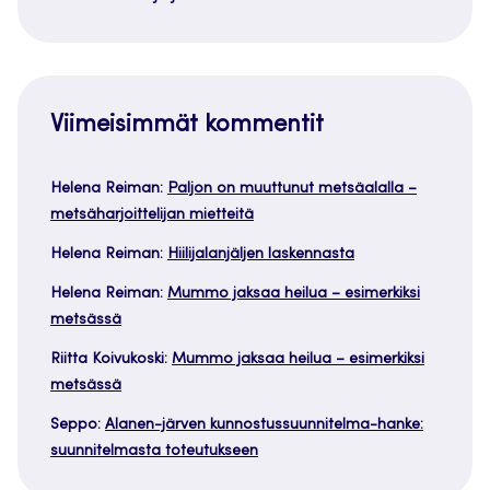
Viimeisimmät kommentit
Helena Reiman
:
Paljon on muuttunut metsäalalla –
metsäharjoittelijan mietteitä
Helena Reiman
:
Hiilijalanjäljen laskennasta
Helena Reiman
:
Mummo jaksaa heilua – esimerkiksi
metsässä
Riitta Koivukoski
:
Mummo jaksaa heilua – esimerkiksi
metsässä
Seppo
:
Alanen-järven kunnostussuunnitelma-hanke:
suunnitelmasta toteutukseen