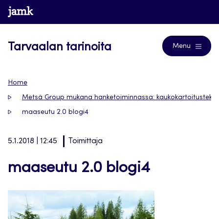
Siirry
www.jamk.fi
Blogs
suoraan
sisältöön
Tarvaalan tarinoita
Menu
Home
Metsä Group mukana hanketoiminnassa: kaukokartoitustekni
maaseutu 2.0 blogi4
5.1.2018 | 12:45
Toimittaja
maaseutu 2.0 blogi4