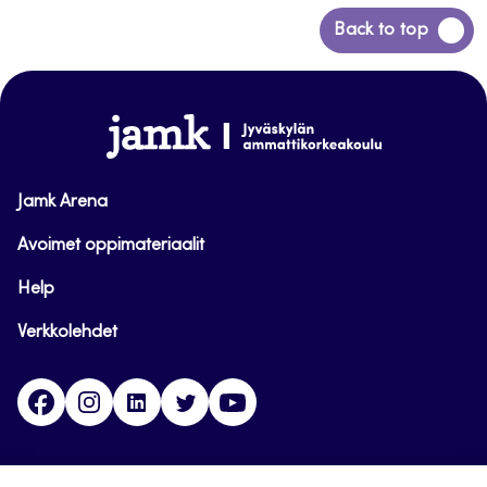
Siirry
Back to top
takaisin
sivun
alkuun
www.jamk.fi
Jamk Arena
Avoimet oppimateriaalit
Help
Verkkolehdet
Facebook
Instagram
Linkedin
Twitter
YouTube
Jamk blogs