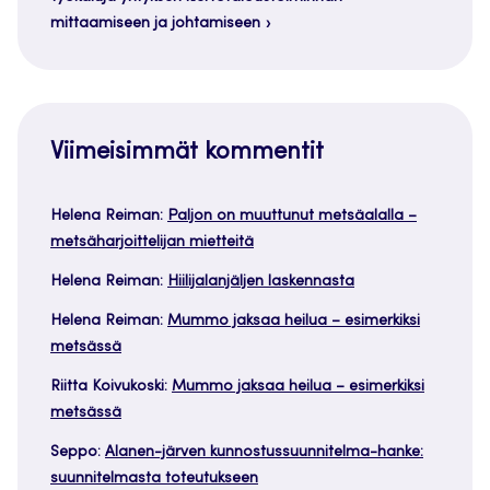
mittaamiseen ja johtamiseen
Viimeisimmät kommentit
Helena Reiman
:
Paljon on muuttunut metsäalalla –
metsäharjoittelijan mietteitä
Helena Reiman
:
Hiilijalanjäljen laskennasta
Helena Reiman
:
Mummo jaksaa heilua – esimerkiksi
metsässä
Riitta Koivukoski
:
Mummo jaksaa heilua – esimerkiksi
metsässä
Seppo
:
Alanen-järven kunnostussuunnitelma-hanke:
suunnitelmasta toteutukseen