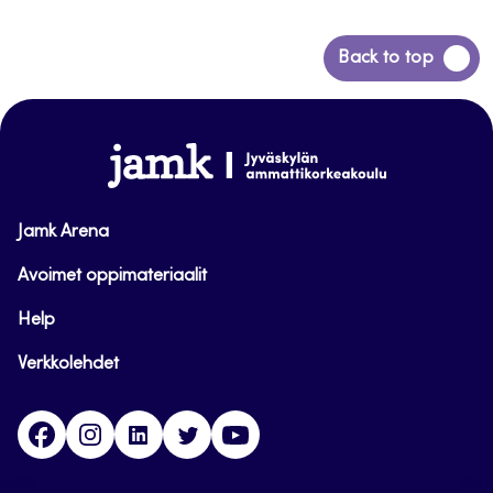
Siirry
Back to top
takaisin
sivun
alkuun
www.jamk.fi
Jamk Arena
Avoimet oppimateriaalit
Help
Verkkolehdet
Facebook
Instagram
Linkedin
Twitter
YouTube