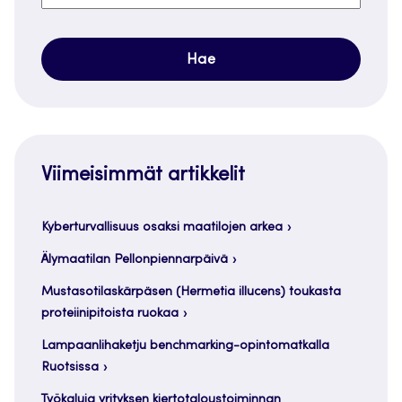
Viimeisimmät artikkelit
Kyberturvallisuus osaksi maatilojen arkea
Älymaatilan Pellonpiennarpäivä
Mustasotilaskärpäsen (Hermetia illucens) toukasta
proteiinipitoista ruokaa
Lampaanlihaketju benchmarking-opintomatkalla
Ruotsissa
Työkaluja yrityksen kiertotaloustoiminnan