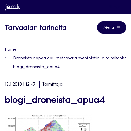
Siirry
www.jamk.fi
Blogs
suoraan
sisältöön
Tarvaalan tarinoita
Menu
Home
Droneista nopea apu metsävarainventointiin ja taimikonhoito
blogi_droneista_apua4
12.1.2018 | 12:47
Toimittaja
blogi_droneista_apua4