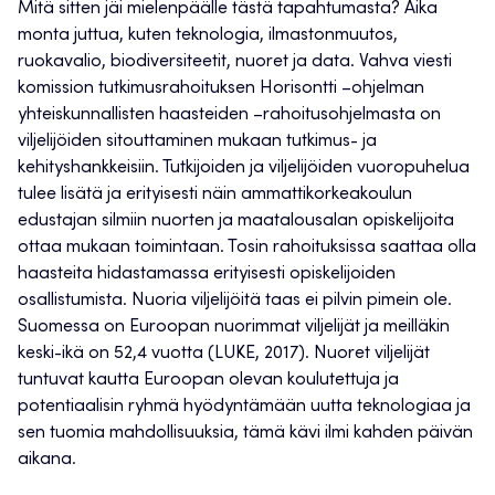
Mitä sitten jäi mielenpäälle tästä tapahtumasta? Aika
monta juttua, kuten teknologia, ilmastonmuutos,
ruokavalio, biodiversiteetit, nuoret ja data. Vahva viesti
komission tutkimusrahoituksen Horisontti –ohjelman
yhteiskunnallisten haasteiden –rahoitusohjelmasta on
viljelijöiden sitouttaminen mukaan tutkimus- ja
kehityshankkeisiin. Tutkijoiden ja viljelijöiden vuoropuhelua
tulee lisätä ja erityisesti näin ammattikorkeakoulun
edustajan silmiin nuorten ja maatalousalan opiskelijoita
ottaa mukaan toimintaan. Tosin rahoituksissa saattaa olla
haasteita hidastamassa erityisesti opiskelijoiden
osallistumista. Nuoria viljelijöitä taas ei pilvin pimein ole.
Suomessa on Euroopan nuorimmat viljelijät ja meilläkin
keski-ikä on 52,4 vuotta (LUKE, 2017). Nuoret viljelijät
tuntuvat kautta Euroopan olevan koulutettuja ja
potentiaalisin ryhmä hyödyntämään uutta teknologiaa ja
sen tuomia mahdollisuuksia, tämä kävi ilmi kahden päivän
aikana.