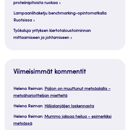
proteiinipitoista ruokaa
Lampaanlihaketju benchmarking-opintomatkalla
Ruotsissa
Työkaluja yrityksen kiertotaloustoiminnan
mittaamiseen ja johtamiseen
Viimeisimmät kommentit
Helena Reiman
:
Paljon on muuttunut metsäalalla –
metsäharjoittelijan mietteitä
Helena Reiman
:
Hiilijalanjäljen laskennasta
Helena Reiman
:
Mummo jaksaa heilua – esimerkiksi
metsässä