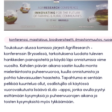
konferenssi; maatalous; biodiversiteetti; ilmastonmuutos; ruo
Toukokuun alussa komissio järjesti AgriResearch -
konferenssin Brysselissä, tarkoituksena luodata tulevien
hankkeiden painopisteitä ja käydä läpi onnistumisia viime
vuosilta. Kahden päivän aikana saatiin kuulla monta
mielenkiintoista puheenvuoroa, kuulla onnistumista ja
pohtia tulevaisuuden haasteita. Tapahtuma ei sentään
pelkkää kuuntelua ollut, osallistujilla oli käytössä
vuorovaikutusta lisäävä sli.do –appsi, jonka avulla pystyi
esittämään kysymyksiä jo puheenvuorojen aikana ja
toisten kysymyksistä myös tykkäämään.