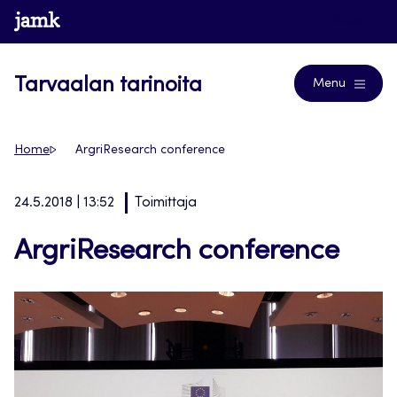
Siirry
www.jamk.fi
Blogs
suoraan
sisältöön
Tarvaalan tarinoita
Menu
Home
ArgriResearch conference
24.5.2018 | 13:52
Toimittaja
ArgriResearch conference