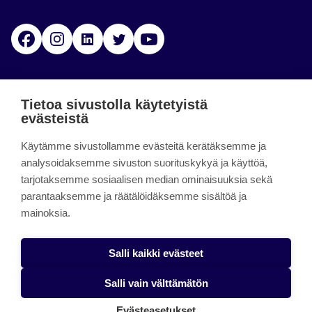
Facebook
Instagram
Linkedin
Twitter
YouTube
Jamk blogs
Tietoa sivustolla käytetyistä
evästeistä
Jamkin blogipalvelu. Blogien päivittäminen on
Käytämme sivustollamme evästeitä kerätäksemme ja
päättynyt 11.9.2023.
analysoidaksemme sivuston suorituskykyä ja käyttöä,
tarjotaksemme sosiaalisen median ominaisuuksia sekä
About the site
parantaaksemme ja räätälöidäksemme sisältöä ja
mainoksia.
Käyttöehdot
Saavutettavuusseloste
Salli kaikki evästeet
Alasottoilmoitus
Salli vain välttämätön
Tietoa evästeistä
Evästeasetukset