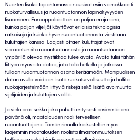
Nuorten lisäksi tapahtumassa nousivat esiin voimakkaasti
ruokaturvallisuus ja ruoantuotannon läpinäkyvyyden
lisääminen. Eurooppalaisittain on paljon eroja siinä,
kuinka paljon viljelijät käyttävät erilaisia teknologisia
ratkaisuja ja kuinka hyvin ruoantuotannosta viestitään
kuluttajien kanssa. Laajasti ottaen kuluttajat ovat
vieraantuneita ruoantuotannosta ja ruoantuotannon
ympärillä olevaa mystiikkaa tulee avata. Avata tulisi tähän
liittyen myös sitä dataa, jota tällä hetkellä ja jatkossa
tullaan ruoantuotannon osana keräämään. Monipuolisen
datan avulla voidaan lisätä ruokaturvallisuutta ja hallita
ruokajärjestelmään liittyviä riskejä sekä lisätä avoimuutta
vijelijöiden ja kuluttajien välillä.
Ja vielä eräs seikka joka puhutti erityisesti ensimmäisenä
päivänä oli, maatalouden rooli terveellisen
ruoantuottajana. Tämän rinnalla keskusteltiin myös
laajemmin maatalouden roolista ilmastonmuutoksen
hallinnassa sekä biodiversiteettien ylläpitäjänä.