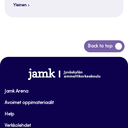
Yleinen
Siirry
Back to top
takaisin
sivun
alkuun
www.jamk.fi
Jamk Arena
Avoimet oppimateriaalit
Help
Verkkolehdet