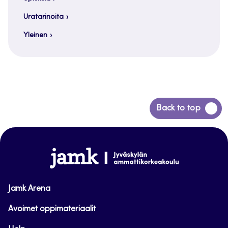
Uratarinoita
Yleinen
Siirry
Back to top
takaisin
sivun
alkuun
www.jamk.fi
Jamk Arena
Avoimet oppimateriaalit