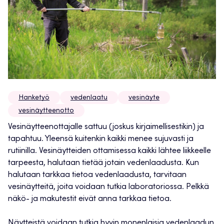
Hanketyö
vedenlaatu
vesinäyte
vesinäytteenotto
Vesinäytteenottajalle sattuu (joskus kirjaimellisestikin) ja
tapahtuu. Yleensä kuitenkin kaikki menee sujuvasti ja
rutiinilla. Vesinäytteiden ottamisessa kaikki lähtee liikkeelle
tarpeesta, halutaan tietää jotain vedenlaadusta. Kun
halutaan tarkkaa tietoa vedenlaadusta, tarvitaan
vesinäytteitä, joita voidaan tutkia laboratoriossa. Pelkkä
näkö- ja makutestit eivät anna tarkkaa tietoa.
Näytteistä voidaan tutkia hyvin monenlaisia vedenlaadun