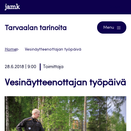
Siirry
www.jamk.fi
Blogs
suoraan
sisältöön
Tarvaalan tarinoita
Menu
Home
Vesinäytteenottajan työpäivä
28.6.2018 | 9:00
Toimittaja
Vesinäytteenottajan työpäivä