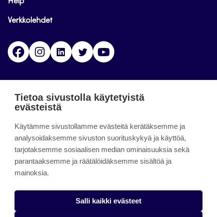
Help
Verkkolehdet
Facebook
Instagram
Linkedin
Twitter
YouTube
Jamk blogs
Tietoa sivustolla käytetyistä
evästeistä
Jamkin blogipalvelu. Blogien päivittäminen on
päättynyt 11.9.2023.
Käytämme sivustollamme evästeitä kerätäksemme ja
analysoidaksemme sivuston suorituskykyä ja käyttöä,
tarjotaksemme sosiaalisen median ominaisuuksia sekä
About the site
parantaaksemme ja räätälöidäksemme sisältöä ja
mainoksia.
Käyttöehdot
Saavutettavuusseloste
Salli kaikki evästeet
Alasottoilmoitus