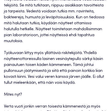
tekijöitä. Se mitä tutkitaan, riippuu asiakkaan tavoitteista
ja tarpeista. Vedestä voidaan tutkia mm. ravinteita,
bakteereja, humusta ja leväpitoisuuksia. Kun on tiedossa
mitä halutaan tutkia, käydään näytteet ottamissa
halutulla hetkelle. Näytteet toimitetaan mahdollisimman
pian laboratorioon, jottei näytteissä ehdi tapahtua
muutoksia.
Työkuvaan liittyy myös yllättäviä riskitekijöitä. Yhdellä
näytteenottoreissulla lasinen vesinäytepullo särkyi käsiin
painautuen toisen käden kämmeneen. Tämä johtui
pullonsuun jäätymisestä ja siitä että painoin korkkia liian
kovasti kiinni. Vesi valui veren kanssa järven jäälle. Ei ollut
tullut mieleenkään, että näin voisi käydä.
Mites nyt?
Verta vuoti jonkin verran toisesta kämmenestä ja myös