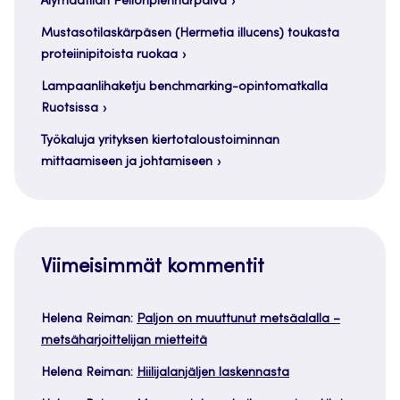
Älymaatilan Pellonpiennarpäivä
Mustasotilaskärpäsen (Hermetia illucens) toukasta
proteiinipitoista ruokaa
Lampaanlihaketju benchmarking-opintomatkalla
Ruotsissa
Työkaluja yrityksen kiertotaloustoiminnan
mittaamiseen ja johtamiseen
Viimeisimmät kommentit
Helena Reiman
:
Paljon on muuttunut metsäalalla –
metsäharjoittelijan mietteitä
Helena Reiman
:
Hiilijalanjäljen laskennasta