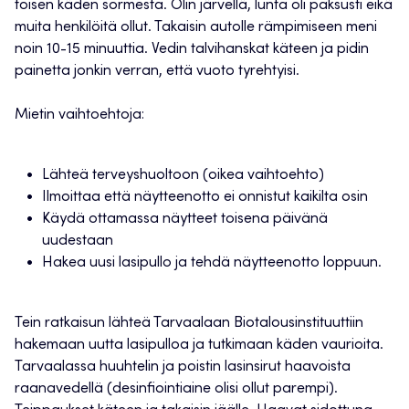
toisen käden sormesta. Olin järvellä, lunta oli paksusti eikä
muita henkilöitä ollut. Takaisin autolle rämpimiseen meni
noin 10-15 minuuttia. Vedin talvihanskat käteen ja pidin
painetta jonkin verran, että vuoto tyrehtyisi.
Mietin vaihtoehtoja:
Lähteä terveyshuoltoon (oikea vaihtoehto)
Ilmoittaa että näytteenotto ei onnistut kaikilta osin
Käydä ottamassa näytteet toisena päivänä
uudestaan
Hakea uusi lasipullo ja tehdä näytteenotto loppuun.
Tein ratkaisun lähteä Tarvaalaan Biotalousinstituuttiin
hakemaan uutta lasipulloa ja tutkimaan käden vaurioita.
Tarvaalassa huuhtelin ja poistin lasinsirut haavoista
raanavedellä (desinfiointiaine olisi ollut parempi).