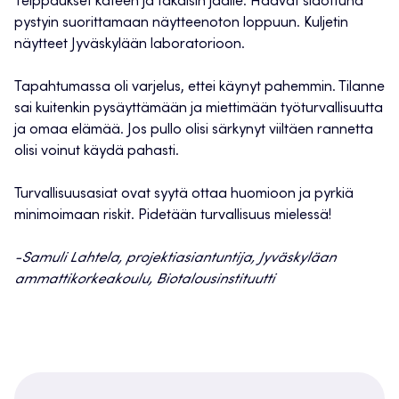
Teippaukset käteen ja takaisin jäälle. Haavat sidottuna
pystyin suorittamaan näytteenoton loppuun. Kuljetin
näytteet Jyväskylään laboratorioon.
Tapahtumassa oli varjelus, ettei käynyt pahemmin. Tilanne
sai kuitenkin pysäyttämään ja miettimään työturvallisuutta
ja omaa elämää. Jos pullo olisi särkynyt viiltäen rannetta
olisi voinut käydä pahasti.
Turvallisuusasiat ovat syytä ottaa huomioon ja pyrkiä
minimoimaan riskit. Pidetään turvallisuus mielessä!
-Samuli Lahtela, projektiasiantuntija, Jyväskyläan
ammattikorkeakoulu, Biotalousinstituutti