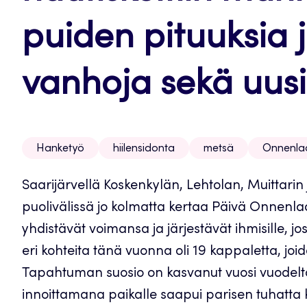
puiden pituuksia j
vanhoja sekä uusi
Hanketyö
hiilensidonta
metsä
Onnenla
Saarijärvellä Koskenkylän, Lehtolan, Muittarin 
puolivälissä jo kolmatta kertaa Päivä Onnen
yhdistävät voimansa ja järjestävät ihmisille, j
eri kohteita tänä vuonna oli 19 kappaletta, jo
Tapahtuman suosio on kasvanut vuosi vuodelt
innoittamana paikalle saapui parisen tuhatta 