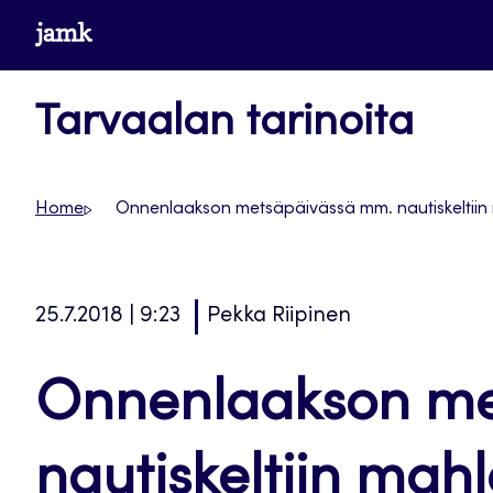
Siirry
www.jamk.fi
suoraan
sisältöön
Tarvaalan tarinoita
Home
Onnenlaakson metsäpäivässä mm. nautiskeltiin ma
25.7.2018 | 9:23
Pekka Riipinen
Onnenlaakson me
nautiskeltiin mahl