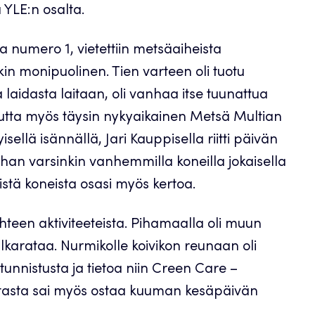
 YLE:n osalta.
 numero 1, vietettiin metsäaiheista
in monipuolinen. Tien varteen oli tuotu
 laidasta laitaan, oli vanhaa itse tuunattua
utta myös täysin nykyaikainen Metsä Multian
llä isännällä, Jari Kauppisella riitti päivän
ihan varsinkin vanhemmilla koneilla jokaisella
istä koneista osasi myös kertoa.
kohteen aktiviteeteista. Pihamaalla oli muun
lkarataa. Nurmikolle koivikon reunaan oli
 tunnistusta ja tietoa niin Creen Care –
ltasta sai myös ostaa kuuman kesäpäivän