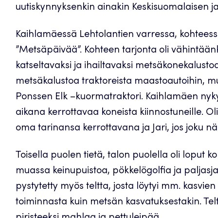
uutiskynnyksenkin ainakin Keskisuomalaisen ja
Kaihlamäessä Lehtolantien varressa, kohteessa
”Metsäpäivää”. Kohteen tarjonta oli vähintäänk
katseltavaksi ja ihailtavaksi metsäkonekalustoa
metsäkalustoa traktoreista maastoautoihin, m
Ponssen Elk –kuormatraktori. Kaihlamäen nykyise
aikana kerrottavaa koneista kiinnostuneille. Ol
oma tarinansa kerrottavana ja Jari, jos joku nä
Toisella puolen tietä, talon puolella oli loput 
muassa keinupuistoa, pökkelögolfia ja paljasja
pystytetty myös teltta, josta löytyi mm. kasvien
toiminnasta kuin metsän kasvatuksestakin. Te