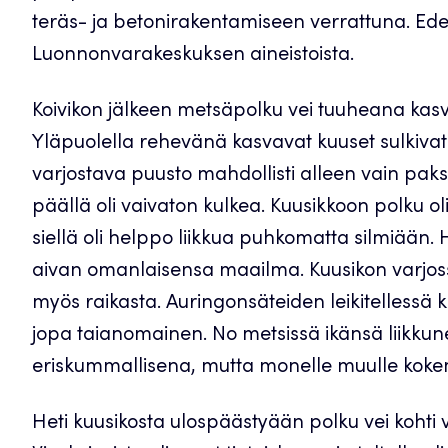
teräs- ja betonirakentamiseen verrattuna. Edel
Luonnonvarakeskuksen aineistoista.
Koivikon jälkeen metsäpolku vei tuuheana kas
Yläpuolella rehevänä kasvavat kuuset sulkivat 
varjostava puusto mahdollisti alleen vain pa
päällä oli vaivaton kulkea. Kuusikkoon polku oli
siellä oli helppo liikkua puhkomatta silmiään.
aivan omanlaisensa maailma. Kuusikon varjossa
myös raikasta. Auringonsäteiden leikitellessä 
jopa taianomainen. No metsissä ikänsä liikkune
eriskummallisena, mutta monelle muulle kokem
Heti kuusikosta ulospäästyään polku vei kohti v