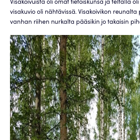
Visakoivuista oli omat tietoiskunsa ja teltalla o
visakuvio oli nähtävissä. Visakoivikon reunalta 
vanhan riihen nurkalta pääsikin jo takaisin pi