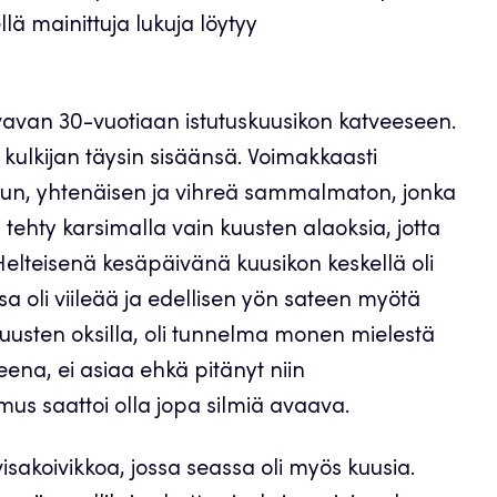
lä mainittuja lukuja löytyy
vavan 30-vuotiaan istutuskuusikon katveeseen.
kulkijan täysin sisäänsä. Voimakkaasti
ksun, yhtenäisen ja vihreä sammalmaton, jonka
 tehty karsimalla vain kuusten alaoksia, jotta
 Helteisenä kesäpäivänä kuusikon keskellä oli
 oli viileää ja edellisen yön sateen myötä
kuusten oksilla, oli tunnelma monen mielestä
ena, ei asiaa ehkä pitänyt niin
us saattoi olla jopa silmiä avaava.
isakoivikkoa, jossa seassa oli myös kuusia.