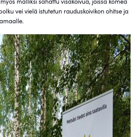
li myös malliksi sahattu visakoivua, joissa komea
polku vei vielä istutetun rauduskoivikon ohitse ja
hamaalle.