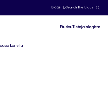
Blogs
Search the blogs
Etusivu
Tietoja blogista
 uusia koneita