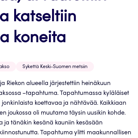
a katseltiin
a koneita
akso
Sykettä Keski-Suomen metsiin
ja Riekon alueella järjestettiin heinäkuun
laaksossa –tapahtuma. Tapahtumassa kyläläiset
os jonkinlaista koettavaa ja nähtävää. Kaikkiaan
iden joukossa oli muutama täysin uusikin kohde.
a ja tänäkin kesänä kauniin kesäsään
kiinnostunutta. Tapahtuma ylitti maakunnallisen