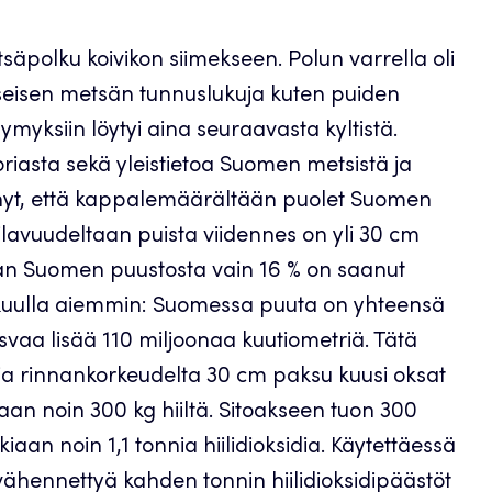
säpolku koivikon siimekseen. Polun varrella oli
 kyseisen metsän tunnuslukuja kuten puiden
symyksiin löytyi aina seuraavasta kyltistä.
oriasta sekä yleistietoa Suomen metsistä ja
ennyt, että kappalemäärältään puolet Suomen
ilavuudeltaan puista viidennes on yli 30 cm
taan Suomen puustosta vain 16 % on saanut
 kuulla aiemmin: Suomessa puuta on yhteensä
svaa lisää 110 miljoonaa kuutiometriä. Tätä
ä ja rinnankorkeudelta 30 cm paksu kuusi oksat
iaan noin 300 kg hiiltä. Sitoakseen tuon 300
kiaan noin 1,1 tonnia hiilidioksidia. Käytettäessä
ähennettyä kahden tonnin hiilidioksidipäästöt