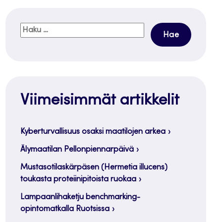
Haku:
Viimeisimmät artikkelit
Kyberturvallisuus osaksi maatilojen arkea
Älymaatilan Pellonpiennarpäivä
Mustasotilaskärpäsen (Hermetia illucens)
toukasta proteiinipitoista ruokaa
Lampaanlihaketju benchmarking-
opintomatkalla Ruotsissa