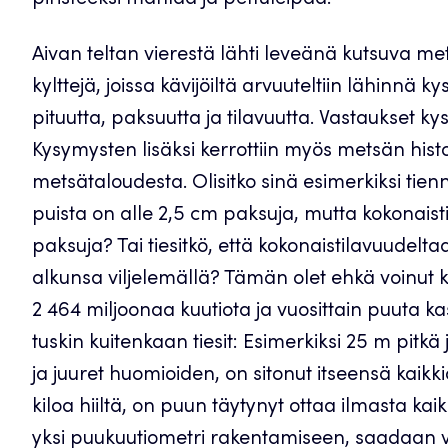
piristeeksi mahlaa ja pettuleipää.
Aivan teltan vierestä lähti leveänä kutsuva met
kylttejä, joissa kävijöiltä arvuuteltiin lähinnä
pituutta, paksuutta ja tilavuutta. Vastaukset ky
Kysymysten lisäksi kerrottiin myös metsän hist
metsätaloudesta. Olisitko sinä esimerkiksi ti
puista on alle 2,5 cm paksuja, mutta kokonaist
paksuja? Tai tiesitkö, että kokonaistilavuudel
alkunsa viljelemällä? Tämän olet ehkä voinut
2 464 miljoonaa kuutiota ja vuosittain puuta ka
tuskin kuitenkaan tiesit: Esimerkiksi 25 m pitk
ja juuret huomioiden, on sitonut itseensä kaikk
kiloa hiiltä, on puun täytynyt ottaa ilmasta kaik
yksi puukuutiometri rakentamiseen, saadaan v