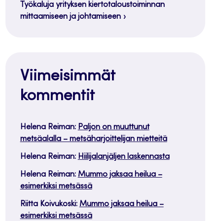
Työkaluja yrityksen kiertotaloustoiminnan
mittaamiseen ja johtamiseen
Viimeisimmät
kommentit
Helena Reiman
:
Paljon on muuttunut
metsäalalla – metsäharjoittelijan mietteitä
Helena Reiman
:
Hiilijalanjäljen laskennasta
Helena Reiman
:
Mummo jaksaa heilua –
esimerkiksi metsässä
Riitta Koivukoski
:
Mummo jaksaa heilua –
esimerkiksi metsässä