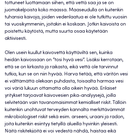
tottuneet luottamaan siihen, että vettä saa ja se on
juomakelpoista koko maassa. Maaseudulla on kuitenkin
tuhansia kaivoja, joiden vedenlaatua ei ole tutkittu vuosiin
tai vuosikymmeniin, joitakin ei koskaan. Jotkin kaivoista on
poistettu käytöstä, mutta suurta osaa käytetään
aktiivisesti.
Olen usein kuullut kaivovettä käyttäviltä sen, kuinka
heidän kaivossaan on ”tosi hyvä vesi”. Lisäksi kerrotaan,
että se on kirkasta ja raikasta, eikä vettä ole tarvinnut
tutkia, kun se on niin hyvää. Harva tietää, että väritön vesi
ei välttämättä olekaan puhdasta, toisaalta harmaa vesi
voi väriä lukuun ottamatta olla oikein hyvää. Erilaiset
yritykset tarjoavat kaivovesien pika-analyysejä, joilla
selvitetään vain tavanomaisimmat kemialliset riskit. Tällöin
kuitenkin unohtuvat terveyden kannalta merkittävämmät
mikrobiologiset riskit sekä esim. arseeni, uraani ja radon,
joita kuitenkin esiintyy tietyillä alueilla hyvinkin yleisesti.
Näitä riskitekijöitä ei voi vedestä nähdä, haistaa eikä