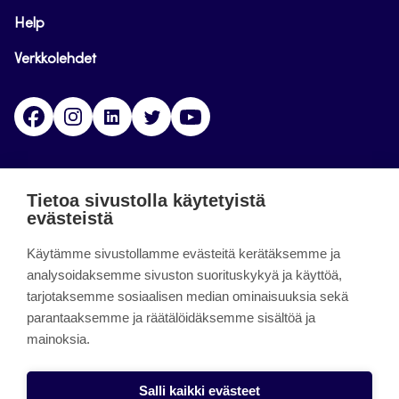
Help
Verkkolehdet
Facebook
Instagram
Linkedin
Twitter
YouTube
Jamk blogs
Tietoa sivustolla käytetyistä
evästeistä
Jamkin blogipalvelu. Blogien päivittäminen on
päättynyt 11.9.2023.
Käytämme sivustollamme evästeitä kerätäksemme ja
analysoidaksemme sivuston suorituskykyä ja käyttöä,
tarjotaksemme sosiaalisen median ominaisuuksia sekä
About the site
parantaaksemme ja räätälöidäksemme sisältöä ja
mainoksia.
Käyttöehdot
Saavutettavuusseloste
Salli kaikki evästeet