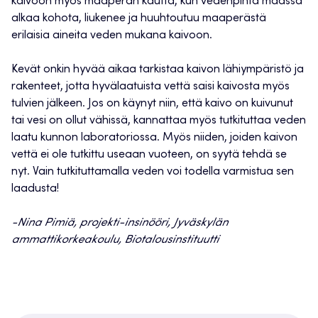
kaivoon myös maaperän kautta, kun vedenpinta maassa
alkaa kohota, liukenee ja huuhtoutuu maaperästä
erilaisia aineita veden mukana kaivoon.
Kevät onkin hyvää aikaa tarkistaa kaivon lähiympäristö ja
rakenteet, jotta hyvälaatuista vettä saisi kaivosta myös
tulvien jälkeen. Jos on käynyt niin, että kaivo on kuivunut
tai vesi on ollut vähissä, kannattaa myös tutkituttaa veden
laatu kunnon laboratoriossa. Myös niiden, joiden kaivon
vettä ei ole tutkittu useaan vuoteen, on syytä tehdä se
nyt. Vain tutkituttamalla veden voi todella varmistua sen
laadusta!
-Nina Pimiä, projekti-insinööri, Jyväskylän
ammattikorkeakoulu, Biotalousinstituutti