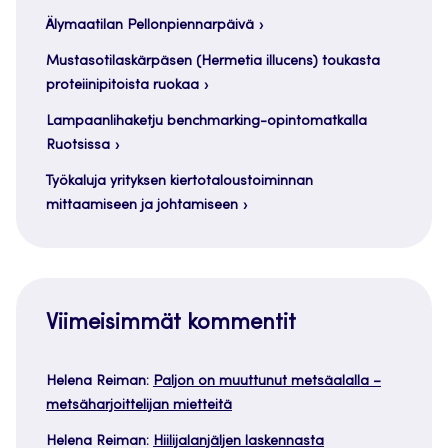
Älymaatilan Pellonpiennarpäivä
Mustasotilaskärpäsen (Hermetia illucens) toukasta
proteiinipitoista ruokaa
Lampaanlihaketju benchmarking-opintomatkalla
Ruotsissa
Työkaluja yrityksen kiertotaloustoiminnan
mittaamiseen ja johtamiseen
Viimeisimmät kommentit
Helena Reiman
:
Paljon on muuttunut metsäalalla –
metsäharjoittelijan mietteitä
Helena Reiman
:
Hiilijalanjäljen laskennasta