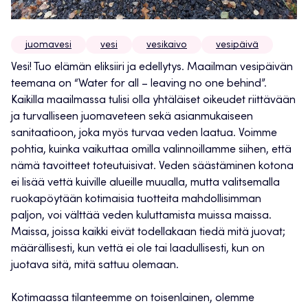
juomavesi
vesi
vesikaivo
vesipäivä
Vesi! Tuo elämän eliksiiri ja edellytys. Maailman vesipäivän
teemana on “Water for all – leaving no one behind”.
Kaikilla maailmassa tulisi olla yhtäläiset oikeudet riittävään
ja turvalliseen juomaveteen sekä asianmukaiseen
sanitaatioon, joka myös turvaa veden laatua. Voimme
pohtia, kuinka vaikuttaa omilla valinnoillamme siihen, että
nämä tavoitteet toteutuisivat. Veden säästäminen kotona
ei lisää vettä kuiville alueille muualla, mutta valitsemalla
ruokapöytään kotimaisia tuotteita mahdollisimman
paljon, voi välttää veden kuluttamista muissa maissa.
Maissa, joissa kaikki eivät todellakaan tiedä mitä juovat;
määrällisesti, kun vettä ei ole tai laadullisesti, kun on
juotava sitä, mitä sattuu olemaan.
Kotimaassa tilanteemme on toisenlainen, olemme