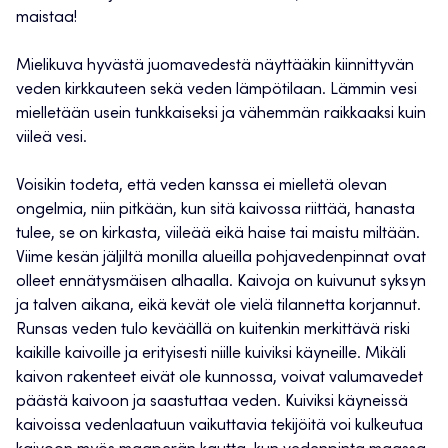
maistaa!
Mielikuva hyvästä juomavedestä näyttääkin kiinnittyvän
veden kirkkauteen sekä veden lämpötilaan. Lämmin vesi
mielletään usein tunkkaiseksi ja vähemmän raikkaaksi kuin
viileä vesi.
Voisikin todeta, että veden kanssa ei mielletä olevan
ongelmia, niin pitkään, kun sitä kaivossa riittää, hanasta
tulee, se on kirkasta, viileää eikä haise tai maistu miltään.
Viime kesän jäljiltä monilla alueilla pohjavedenpinnat ovat
olleet ennätysmäisen alhaalla. Kaivoja on kuivunut syksyn
ja talven aikana, eikä kevät ole vielä tilannetta korjannut.
Runsas veden tulo keväällä on kuitenkin merkittävä riski
kaikille kaivoille ja erityisesti niille kuiviksi käyneille. Mikäli
kaivon rakenteet eivät ole kunnossa, voivat valumavedet
päästä kaivoon ja saastuttaa veden. Kuiviksi käyneissä
kaivoissa vedenlaatuun vaikuttavia tekijöitä voi kulkeutua