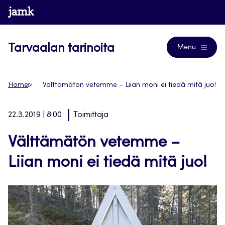
Siirry
www.jamk.fi
Blogs
suoraan
sisältöön
Tarvaalan tarinoita
Menu
Home
Välttämätön vetemme – Liian moni ei tiedä mitä juo!
22.3.2019 | 8:00
Toimittaja
Välttämätön vetemme –
Liian moni ei tiedä mitä juo!