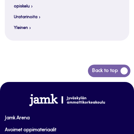
opiskelu
Uratarinoita
Yleinen
Siirry
Back to top
takaisin
sivun
alkuun
www.jamk.fi
Jamk Arena
Avoimet oppimateriaalit