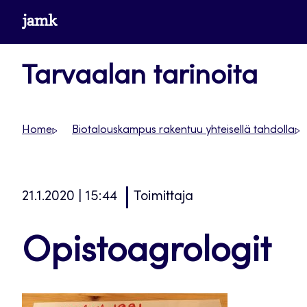
Siirry
www.jamk.fi
suoraan
sisältöön
Tarvaalan tarinoita
Home
Biotalouskampus rakentuu yhteisellä tahdolla
21.1.2020 | 15:44
Toimittaja
Opistoagrologit