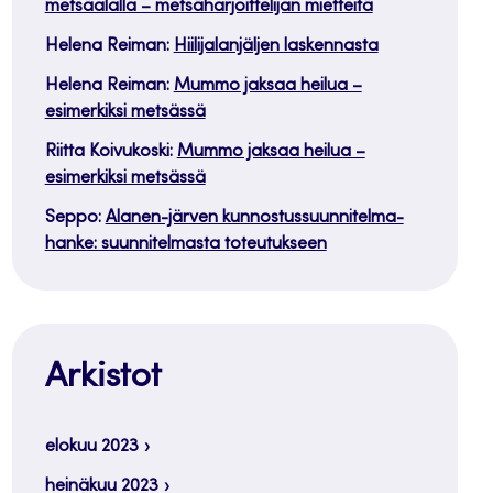
metsäalalla – metsäharjoittelijan mietteitä
Helena Reiman
:
Hiilijalanjäljen laskennasta
Helena Reiman
:
Mummo jaksaa heilua –
esimerkiksi metsässä
Riitta Koivukoski
:
Mummo jaksaa heilua –
esimerkiksi metsässä
Seppo
:
Alanen-järven kunnostussuunnitelma-
hanke: suunnitelmasta toteutukseen
Arkistot
elokuu 2023
heinäkuu 2023