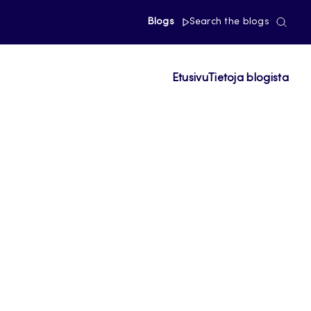
Blogs
Search the blogs
Etusivu
Tietoja blogista