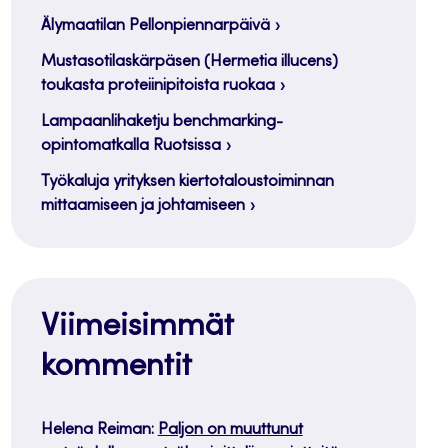
Älymaatilan Pellonpiennarpäivä
Mustasotilaskärpäsen (Hermetia illucens)
toukasta proteiinipitoista ruokaa
Lampaanlihaketju benchmarking-
opintomatkalla Ruotsissa
Työkaluja yrityksen kiertotaloustoiminnan
mittaamiseen ja johtamiseen
Viimeisimmät
kommentit
Helena Reiman
:
Paljon on muuttunut