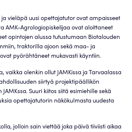
 ja vieläpä uusi opettajatutor ovat ampaisseet
ta AMK-Agrologiopiskelijaa ovat aloittaneet
seet opintojen alussa tutustumaan Biotalouden
miin, traktorilla ajoon sekä maa- ja
ovat pyörähtäneet mukavasti käyntiin.
, vaikka olenkin ollut JAMKissa ja Tarvaalassa
hdollisuuden siirtyä projektipäällikön
 JAMKssa. Suuri kiitos siitä esimiehille sekä
tuksia opettajatutorin näkökulmasta uudesta
a, jolloin sain viettää joka päivä tiiviisti aikaa