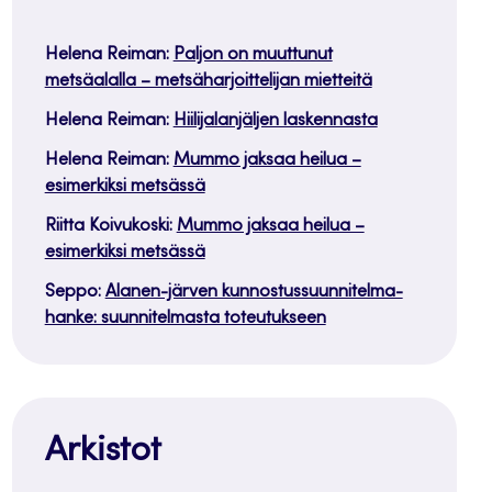
Helena Reiman
:
Paljon on muuttunut
metsäalalla – metsäharjoittelijan mietteitä
Helena Reiman
:
Hiilijalanjäljen laskennasta
Helena Reiman
:
Mummo jaksaa heilua –
esimerkiksi metsässä
Riitta Koivukoski
:
Mummo jaksaa heilua –
esimerkiksi metsässä
Seppo
:
Alanen-järven kunnostussuunnitelma-
hanke: suunnitelmasta toteutukseen
Arkistot