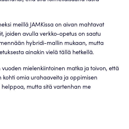
uttunut, että sitä toimeliaisuutta tästä
neksi meillä JAMKissa on aivan mahtavat
öt, joiden avulla verkko-opetus on saatu
lä mennään hybridi-mallin mukaan, mutta
tuksesta ainakin vielä tällä hetkellä.
 vuoden mielenkiintoinen matka ja toivon, että
n kohti omia urahaaveita ja oppimisen
le helppoa, mutta sitä vartenhan me