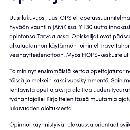
Uusi lukuvuosi, uusi OPS eli opetussuunnitelma
hyvään vauhtiin JAMKissa. Yli 30 uutta innokas
opintonsa Tarvaalassa. Opiskelijat ovat pääs
alkutuotannon käytännön töihin eli navettahom
vesinäytteidenottoon. Myös HOPS-keskustelut 
Toimin nyt ensimmäistä kertaa opettajatutorina
töissä jo melkein kaksi vuosikymmentä. Sain ma
tehtävistä opettajaksi ja aloittaa uuden työuran
työnantajalle! Kirjoittelen tässä muutamia aja
lukuvuoden aloituksesta.
Opinnot käynnistyivät elokuussa orientaatioviikoll