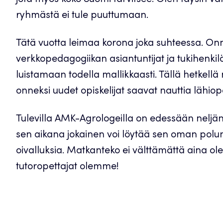
jota myös koko Suomi tarvitsee. Olen täysin vaku
ryhmästä ei tule puuttumaan.
Tätä vuotta leimaa korona joka suhteessa. On
verkkopedagogiikan asiantuntijat ja tukihenkil
luistamaan todella mallikkaasti. Tällä hetkel
onneksi uudet opiskelijat saavat nauttia lähiope
Tulevilla AMK-Agrologeilla on edessään neljän
sen aikana jokainen voi löytää sen oman polu
oivalluksia. Matkanteko ei välttämättä aina o
tutoropettajat olemme!