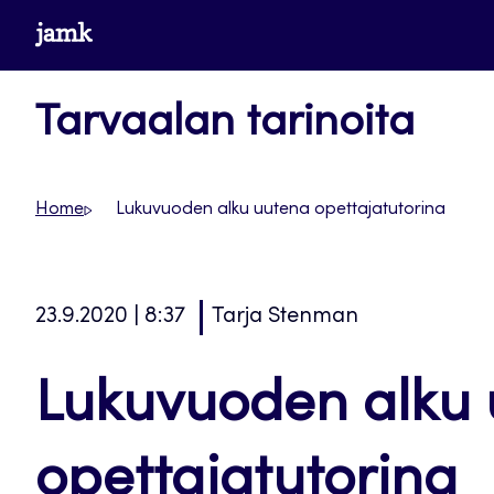
Siirry
www.jamk.fi
suoraan
sisältöön
Tarvaalan tarinoita
Home
Lukuvuoden alku uutena opettajatutorina
23.9.2020 | 8:37
Tarja Stenman
Lukuvuoden alku
opettajatutorina