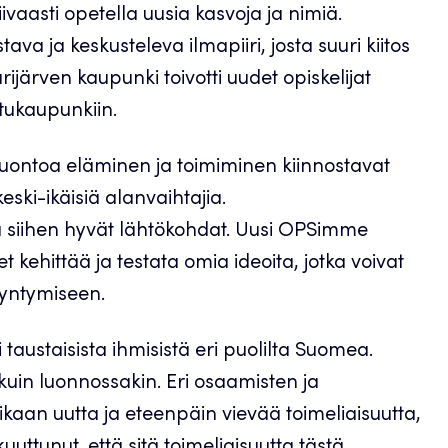
iivaasti opetella uusia kasvoja ja nimiä.
va ja keskusteleva ilmapiiri, josta suuri kiitos
rijärven kaupunki toivotti uudet opiskelijat
tukaupunkiin.
 luontoa eläminen ja toimiminen kiinnostavat
i-ikäisiä alanvaihtajia.
 siihen hyvät lähtökohdat. Uusi OPSimme
ehittää ja testata omia ideoita, jotka voivat
syntymiseen.
 taustaisista ihmisistä eri puolilta Suomea.
 kuin luonnossakin. Eri osaamisten ja
kaan uutta ja eteenpäin vievää toimeliaisuutta,