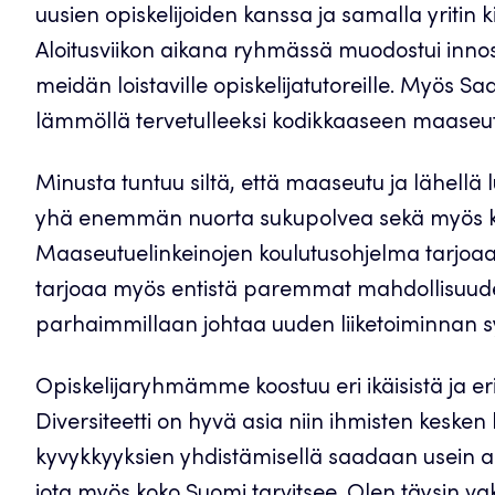
uusien opiskelijoiden kanssa ja samalla yritin k
Aloitusviikon aikana ryhmässä muodostui innosta
meidän loistaville opiskelijatutoreille. Myös Saa
lämmöllä tervetulleeksi kodikkaaseen maaseu
Minusta tuntuu siltä, että maaseutu ja lähellä
yhä enemmän nuorta sukupolvea sekä myös kesk
Maaseutuelinkeinojen koulutusohjelma tarjoaa
tarjoaa myös entistä paremmat mahdollisuudet k
parhaimmillaan johtaa uuden liiketoiminnan 
Opiskelijaryhmämme koostuu eri ikäisistä ja eri
Diversiteetti on hyvä asia niin ihmisten kesken
kyvykkyyksien yhdistämisellä saadaan usein ai