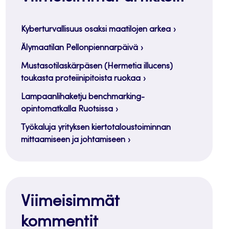
Kyberturvallisuus osaksi maatilojen arkea
Älymaatilan Pellonpiennarpäivä
Mustasotilaskärpäsen (Hermetia illucens)
toukasta proteiinipitoista ruokaa
Lampaanlihaketju benchmarking-
opintomatkalla Ruotsissa
Työkaluja yrityksen kiertotaloustoiminnan
mittaamiseen ja johtamiseen
Viimeisimmät
kommentit