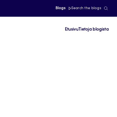
Blogs
Search the blogs
Etusivu
Tietoja blogista