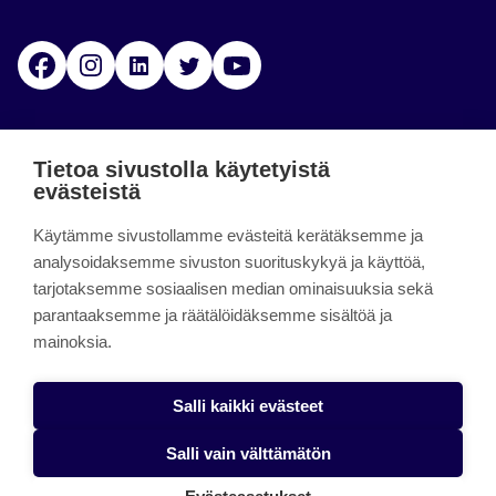
Facebook
Instagram
Linkedin
Twitter
YouTube
Jamk blogs
Tietoa sivustolla käytetyistä
evästeistä
Jamkin blogipalvelu. Blogien päivittäminen on
päättynyt 11.9.2023.
Käytämme sivustollamme evästeitä kerätäksemme ja
analysoidaksemme sivuston suorituskykyä ja käyttöä,
tarjotaksemme sosiaalisen median ominaisuuksia sekä
About the site
parantaaksemme ja räätälöidäksemme sisältöä ja
mainoksia.
Käyttöehdot
Saavutettavuusseloste
Salli kaikki evästeet
Alasottoilmoitus
Salli vain välttämätön
Tietoa evästeistä