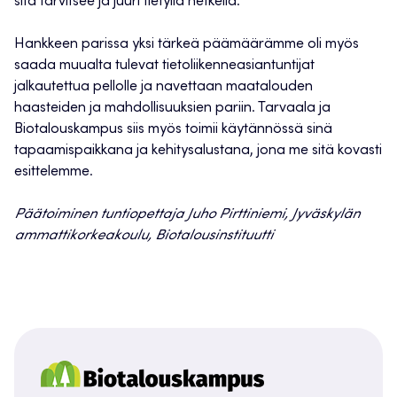
sitä tarvitsee ja juuri tietyllä hetkellä.
Hankkeen parissa yksi tärkeä päämäärämme oli myös
saada muualta tulevat tietoliikenneasiantuntijat
jalkautettua pellolle ja navettaan maatalouden
haasteiden ja mahdollisuuksien pariin. Tarvaala ja
Biotalouskampus siis myös toimii käytännössä sinä
tapaamispaikkana ja kehitysalustana, jona me sitä kovasti
esittelemme.
Päätoiminen tuntiopettaja Juho Pirttiniemi, Jyväskylän
ammattikorkeakoulu, Biotalousinstituutti