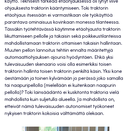
käyttö. Teknisesti tärkeää etäohjauksessa oli lyhyt viive
ohjauksesta traktorin kääntymiseen. Toki traktorin
etäohjaus itsessään ei varmastikaan ole työkäyttöä
parantava ominaisuus kovinkaan monessa tilanteessa.
Tässäkin työtehtävässä käytimme etäohjausta traktorin
liikuttamiseen pellolle ja takaisin sekä poikkeustilanteissa
mahdollistamaan traktorin ottamisen takaisin hallintaan.
Muuten pellon lannoitus tehtiin ennalta määritettyjä
automaattiohjauksen ajouria hyödyntäen. Ehkä yksi
tulevaisuuden skenaario voisi olla esimerkiksi toisen
traktorin hallinta toisen traktorin penkiltä käsin. Yksi kone
äestämään ja toinen kylvämään jo perässä joko samalla
tai naapuripellolla (mielellään ei kuitenkaan naapurin
pellolla)? Toki lainsäädäntö ei kuskitonta traktoria vielä
mahdollista kuin suljetulla alueella. Ja mahdollista on,
etteivät nämä tulevaisuuden autonomiset työkoneet
nykyisen traktorin kokoisia välttämättä olekaan.