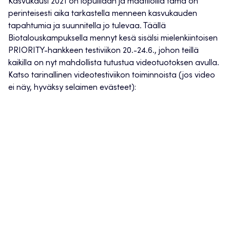
Kasvukausi 2021 on lopuillaan ja maatiloilla tämä on
perinteisesti aika tarkastella menneen kasvukauden
tapahtumia ja suunnitella jo tulevaa. Täällä
Biotalouskampuksella mennyt kesä sisälsi mielenkiintoisen
PRIORITY-hankkeen testiviikon 20.-24.6., johon teillä
kaikilla on nyt mahdollista tutustua videotuotoksen avulla.
Katso tarinallinen videotestiviikon toiminnoista (jos video
ei näy, hyväksy selaimen evästeet):