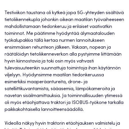
Testiviikon taustana oli kytkeä jopa 5G-yhteyden sisältävä
tietoliikennekupla johonkin oikean maatilan työvaiheeseen
mahdollistamaan tiedonkeruu ja erilaiset vaativatkin
toiminnot. Me päätimme hyödyntää älymaatalouden
työkalupakkia tällä kertaa nurmen lannoitukseen
ensimmäisen rehunteon jälkeen. Vakaan, nopean ja
räätälöidyn tietoliikenneverkon alla pystyimme liittämään
hyvin kiinnostavia ja toki osin myös vahvasti
tulevaisuuteenkin suunnattuja toimintoja ihan käytännön
viljelyyn. Hyödynsimme maatilan tiedonkeruussa
esimerkiksi maaperäantureita, drone- ja
satelliittikuvantamista, sääasemia, lämpökameroita ja
navetan sisäilmamittauksia. Ja toiminnallisuuden ytimessä
oli myös etäohjattava traktori ja ISOBUS-työkone tarkalla
paikkakohtaisella lannoitteensäädöllä.
Videolla näkyy hyvin traktorin etäohjauksen valmistelu ja