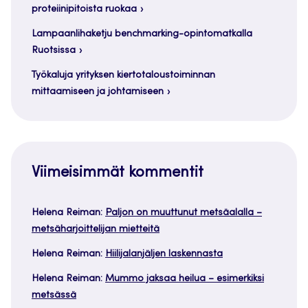
proteiinipitoista ruokaa
Lampaanlihaketju benchmarking-opintomatkalla
Ruotsissa
Työkaluja yrityksen kiertotaloustoiminnan
mittaamiseen ja johtamiseen
Viimeisimmät kommentit
Helena Reiman
:
Paljon on muuttunut metsäalalla –
metsäharjoittelijan mietteitä
Helena Reiman
:
Hiilijalanjäljen laskennasta
Helena Reiman
:
Mummo jaksaa heilua – esimerkiksi
metsässä