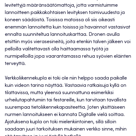
levitettyjä määränsäätömattoja, jotta varmistuimme
lannoitteen paikkakohtaisen levityksen toimivuudesta ja
koneen säädöistä. Toisissa matoissa oli siis oikeasti
enemmän lannoitetta kuin toisissa ja havainnot vastasivat
ennalta suunniteltua lannoituskarttaa. Dronen avulla
etsittiin myös vierasesineitä, joita etenkin talven jälkeen voi
pelloilla valitettavasti olla haittaamassa työtä ja
nurmipelloilla jopa vaarantamassa rehua syövien eläinten
terveyttä.
Verkkoliikennekupla ei toki ole niin helppo saada paikalle
kuin videon tarina näyttää. Vastaavia ratkaisuja kyllä on
tilattavissa, mutta yleensä suunnattuna esimerkiksi
urheilutapahtumiin tai festareille, kun tarvitaan tavallista
suurempaa tietoliikennekapasiteettia. Joten yksittäiseen
nurmen lannoitukseen ei kannata Digitalle vielä soittaa.
Ajatuksena kupla on toki mielenkiintoinen, sillä silloin
saadaan juuri tarkoituksen mukainen verkko sinne, mihin