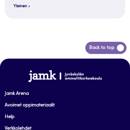
Yleinen
Siirry
Back to top
takaisin
sivun
alkuun
www.jamk.fi
Jamk Arena
Avoimet oppimateriaalit
Help
Verkkolehdet