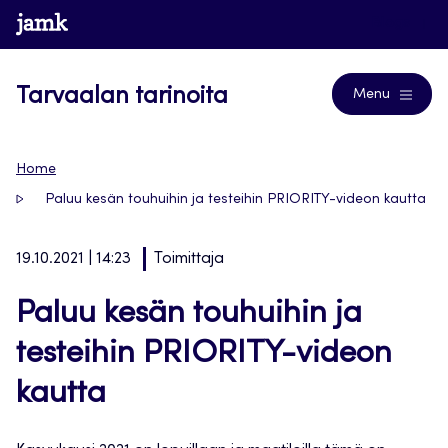
Siirry
www.jamk.fi
Blogs
suoraan
sisältöön
Tarvaalan tarinoita
Menu
Home
Paluu kesän touhuihin ja testeihin PRIORITY-videon kautta
19.10.2021 | 14:23
Toimittaja
Paluu kesän touhuihin ja
testeihin PRIORITY-videon
kautta