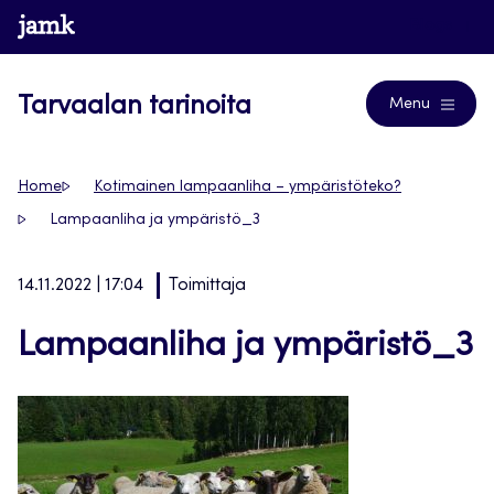
Siirry
www.jamk.fi
Blogs
suoraan
sisältöön
Tarvaalan tarinoita
Menu
Home
Kotimainen lampaanliha – ympäristöteko?
Lampaanliha ja ympäristö_3
14.11.2022 | 17:04
Toimittaja
Lampaanliha ja ympäristö_3