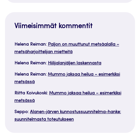
Viimeisimmät kommentit
Helena Reiman
:
Paljon on muuttunut metsäalalla –
metsäharjoittelijan mietteitä
Helena Reiman
:
Hiilijalanjäljen laskennasta
Helena Reiman
:
Mummo jaksaa heilua – esimerkiksi
metsässä
Riitta Koivukoski
:
Mummo jaksaa heilua – esimerkiksi
metsässä
Seppo
:
Alanen-järven kunnostussuunnitelma-hanke:
suunnitelmasta toteutukseen