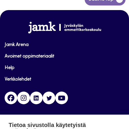
takaisin
sivun
alkuun
www.jamk.fi
Jamk Arena
Avoimet oppimateriaalit
Help
Verkkolehdet
Facebook
Instagram
Linkedin
Twitter
YouTube
Jamk blogs
Tietoa sivustolla käytetyistä