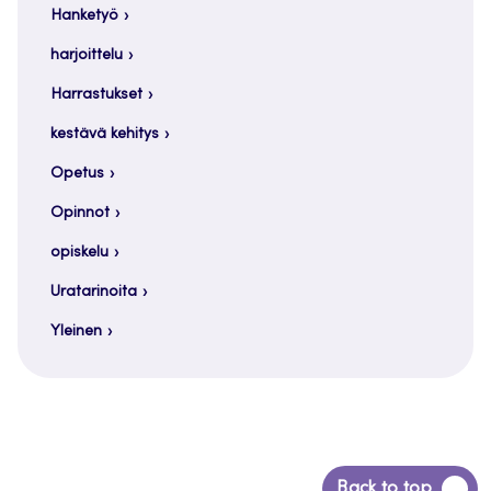
Hanketyö
harjoittelu
Harrastukset
kestävä kehitys
Opetus
Opinnot
opiskelu
Uratarinoita
Yleinen
Siirry
Back to top