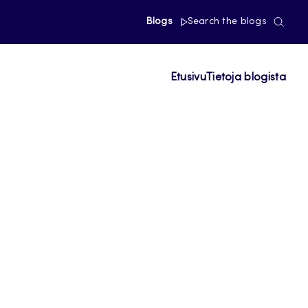
Blogs
Search the blogs
Etusivu
Tietoja blogista