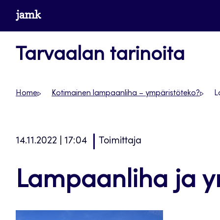
Siirry
www.jamk.fi
suoraan
sisältöön
Tarvaalan tarinoita
Home
Kotimainen lampaanliha – ympäristöteko?
L
14.11.2022 | 17:04
Toimittaja
Lampaanliha ja 