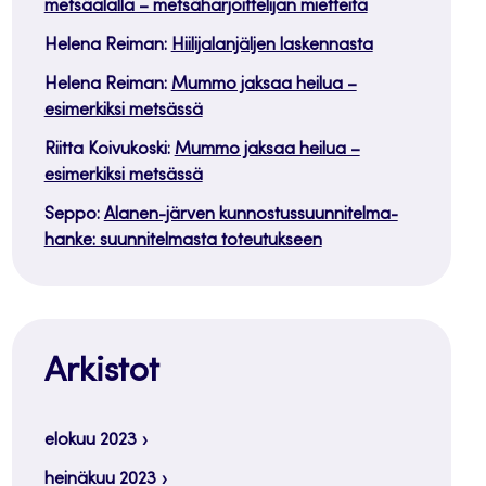
metsäalalla – metsäharjoittelijan mietteitä
Helena Reiman
:
Hiilijalanjäljen laskennasta
Helena Reiman
:
Mummo jaksaa heilua –
esimerkiksi metsässä
Riitta Koivukoski
:
Mummo jaksaa heilua –
esimerkiksi metsässä
Seppo
:
Alanen-järven kunnostussuunnitelma-
hanke: suunnitelmasta toteutukseen
Arkistot
elokuu 2023
heinäkuu 2023