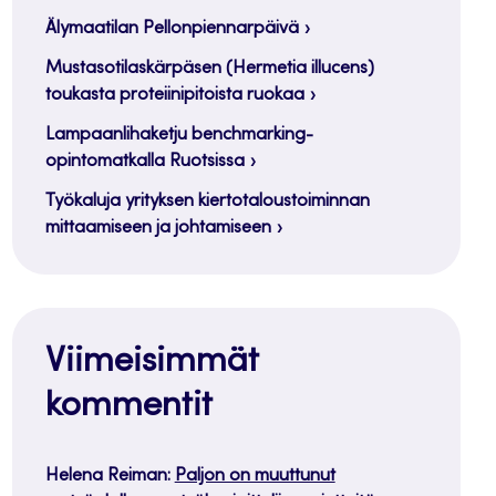
Älymaatilan Pellonpiennarpäivä
Mustasotilaskärpäsen (Hermetia illucens)
toukasta proteiinipitoista ruokaa
Lampaanlihaketju benchmarking-
opintomatkalla Ruotsissa
Työkaluja yrityksen kiertotaloustoiminnan
mittaamiseen ja johtamiseen
Viimeisimmät
kommentit
Helena Reiman
:
Paljon on muuttunut