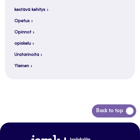
kestävä kehitys
Opetus
Opinnot
opiskelu
Uratarinoita
Yleinen
Siirry
Back to top
takaisin
sivun
alkuun
www.jamk.fi