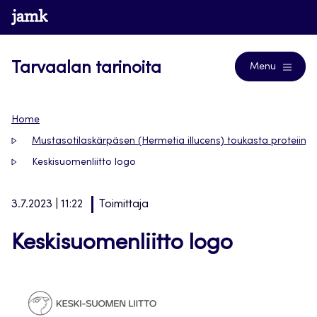
Siirry
www.jamk.fi
Blogs
suoraan
sisältöön
Tarvaalan tarinoita
Menu
Home
Mustasotilaskärpäsen (Hermetia illucens) toukasta proteiinip
Keskisuomenliitto logo
3.7.2023 | 11:22
Toimittaja
Keskisuomenliitto logo