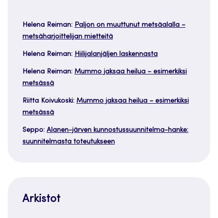
Helena Reiman
:
Paljon on muuttunut metsäalalla –
metsäharjoittelijan mietteitä
Helena Reiman
:
Hiilijalanjäljen laskennasta
Helena Reiman
:
Mummo jaksaa heilua – esimerkiksi
metsässä
Riitta Koivukoski
:
Mummo jaksaa heilua – esimerkiksi
metsässä
Seppo
:
Alanen-järven kunnostussuunnitelma-hanke:
suunnitelmasta toteutukseen
Arkistot