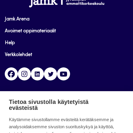
Jamk Arena
Avoimet oppimateriaalit
Help
Verkkolehdet
Facebook
Instagram
Linkedin
Twitter
YouTube
Jamk blogs
Tietoa sivustolla käytetyistä
evästeistä
Jamkin blogipalvelu. Blogien päivittäminen on
päättynyt 11.9.2023.
Käytämme sivustollamme evästeitä kerätäksemme ja
analysoidaksemme sivuston suorituskykyä ja käyttöä,