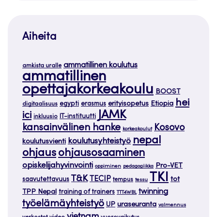
Aiheita
ammatillinen koulutus
amkista uralle
ammatillinen
opettajakorkeakoulu
BOOST
hei
Etiopia
egypti
erasmus
erityisopetus
digitaalisuus
JAMK
ici
IT-instituutti
inkluusio
kansainvälinen hanke
Kosovo
korkeakoulut
nepal
koulutusyhteistyö
koulutusvienti
ohjaus
ohjausosaaminen
opiskelijahyvinvointi
Pro-VET
oppiminen
pedagogiikka
TKI
T&K
TECIP
tot
saavutettavuus
tempus
tessu
twinning
TPP Nepal
training of trainers
TTT4WBL
työelämäyhteistyö
uraseuranta
UP
valmennus
vietnam