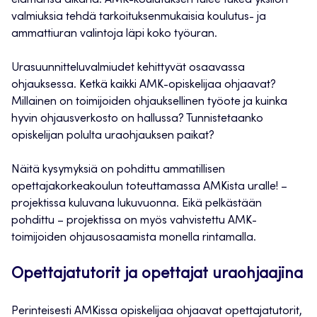
valmiuksia tehdä tarkoituksenmukaisia koulutus- ja
ammattiuran valintoja läpi koko työuran.
Urasuunnitteluvalmiudet kehittyvät osaavassa
ohjauksessa. Ketkä kaikki AMK-opiskelijaa ohjaavat?
Millainen on toimijoiden ohjauksellinen työote ja kuinka
hyvin ohjausverkosto on hallussa? Tunnistetaanko
opiskelijan polulta uraohjauksen paikat?
Näitä kysymyksiä on pohdittu ammatillisen
opettajakorkeakoulun toteuttamassa AMKista uralle! –
projektissa kuluvana lukuvuonna. Eikä pelkästään
pohdittu – projektissa on myös vahvistettu AMK-
toimijoiden ohjausosaamista monella rintamalla.
Opettajatutorit ja opettajat uraohjaajina
Perinteisesti AMKissa opiskelijaa ohjaavat opettajatutorit,