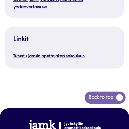
verkostot
video
vuorovaikutus
yhdenvertaisuus
Linkit
Tutustu Jamkin opettajakorkeakouluun
Siirry
Back to top
takaisin
sivun
alkuun
www.jamk.fi