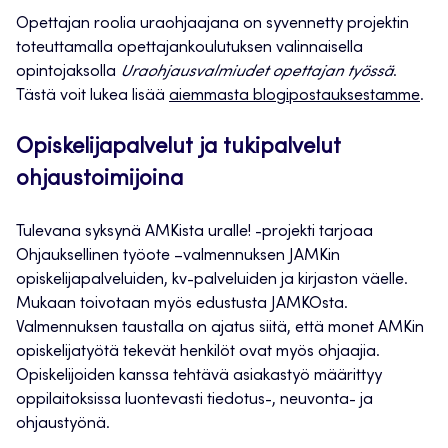
Opettajan roolia uraohjaajana on syvennetty projektin
toteuttamalla opettajankoulutuksen valinnaisella
opintojaksolla
Uraohjausvalmiudet opettajan työssä
.
Tästä voit lukea lisää
aiemmasta blogipostauksestamme
.
Opiskelijapalvelut ja tukipalvelut
ohjaustoimijoina
Tulevana syksynä AMKista uralle! -projekti tarjoaa
Ohjauksellinen työote –valmennuksen JAMKin
opiskelijapalveluiden, kv-palveluiden ja kirjaston väelle.
Mukaan toivotaan myös edustusta JAMKOsta.
Valmennuksen taustalla on ajatus siitä, että monet AMKin
opiskelijatyötä tekevät henkilöt ovat myös ohjaajia.
Opiskelijoiden kanssa tehtävä asiakastyö määrittyy
oppilaitoksissa luontevasti tiedotus-, neuvonta- ja
ohjaustyönä.