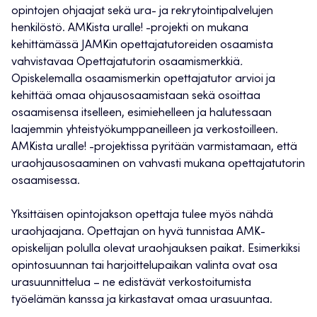
opintojen ohjaajat sekä ura- ja rekrytointipalvelujen
henkilöstö. AMKista uralle! -projekti on mukana
kehittämässä JAMKin opettajatutoreiden osaamista
vahvistavaa Opettajatutorin osaamismerkkiä
.
Opiskelemalla osaamismerkin opettajatutor arvioi ja
kehittää omaa ohjausosaamistaan sekä osoittaa
osaamisensa itselleen, esimiehelleen ja halutessaan
laajemmin yhteistyökumppaneilleen ja verkostoilleen.
AMKista uralle! -projektissa pyritään varmistamaan, että
uraohjausosaaminen on vahvasti mukana opettajatutorin
osaamisessa.
Yksittäisen opintojakson opettaja tulee myös nähdä
uraohjaajana. Opettajan on hyvä tunnistaa AMK-
opiskelijan polulla olevat uraohjauksen paikat. Esimerkiksi
opintosuunnan tai harjoittelupaikan valinta ovat osa
urasuunnittelua – ne edistävät verkostoitumista
työelämän kanssa ja kirkastavat omaa urasuuntaa.