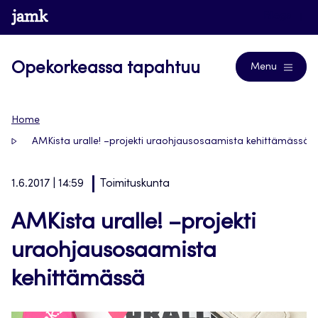
Siirry
www.jamk.fi
Blogs
suoraan
sisältöön
Opekorkeassa tapahtuu
Menu
Home
AMKista uralle! –projekti uraohjausosaamista kehittämässä
1.6.2017 | 14:59
Toimituskunta
AMKista uralle! –projekti
uraohjausosaamista
kehittämässä