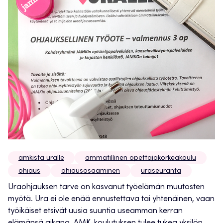
amkista uralle
ammatillinen opettajakorkeakoulu
ohjaus
ohjausosaaminen
uraseuranta
Uraohjauksen tarve on kasvanut työelämän muutosten
myötä. Ura ei ole enää ennustettava tai yhtenäinen, vaan
työikäiset etsivät uusia suuntia useamman kerran
elämänsä aikana. AMK-koulutuksen tulee tukea yksilön