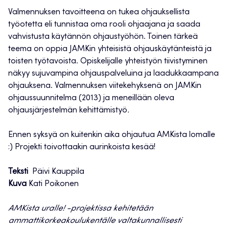
Valmennuksen tavoitteena on tukea ohjauksellista
työotetta eli tunnistaa oma rooli ohjaajana ja saada
vahvistusta käytännön ohjaustyöhön. Toinen tärkeä
teema on oppia JAMKin yhteisistä ohjauskäytänteistä ja
toisten työtavoista. Opiskelijalle yhteistyön tiivistyminen
näkyy sujuvampina ohjauspalveluina ja laadukkaampana
ohjauksena. Valmennuksen viitekehyksenä on JAMKin
ohjaussuunnitelma (2013) ja meneillään oleva
ohjausjärjestelmän kehittämistyö
.
Ennen syksyä on kuitenkin aika ohjautua AMKista lomalle
:) Projekti toivottaakin aurinkoista kesää!
Teksti
Päivi Kauppila
Kuva
Kati Poikonen
AMKista uralle! -projektissa kehitetään
ammattikorkeakoulukentälle valtakunnallisesti