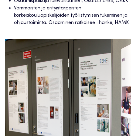
Osaamispolkuja tulevaisuuteen, Osata-hanke, OAKK
Vammaisten ja erityistarpeisten
korkeakouluopiskelijoiden työllistymisen tukeminen ja
ohjaustoiminta. Osaaminen ratkaisee –hanke, HAMK