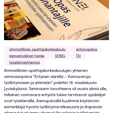
ammatillinen opettajakorkeakoulu
erityisopetus
kansainvälinen hanke
SENEL
TKI
työelämäyhteistyö
Ammatillisten opettajakorkeakoulujen yhteinen
seminaaripäivä ”Erityisen äärellä – Voimavaroja
työllistymiseen ja elämään” pidettiin 16. maaliskuuta
Jyväskylässä. Seminaarin tavoitteena oli avata silmiä sille,
millainen voimavara erityistä tukea tarvitsevat opiskelijat
ovat työelämälle. Aamupäivällä kuulimme käytännön
esimerkkejä hyvistä työllistymisratkaisuista ja iltapäivän