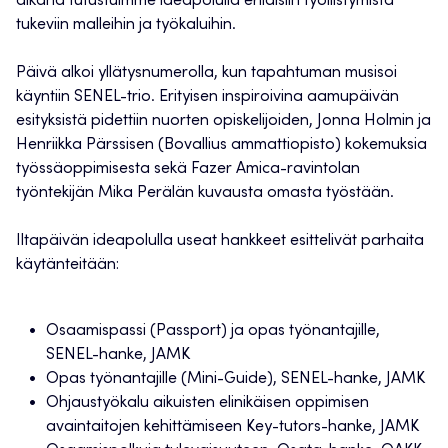
aikana tutustuimme ideapolulla erilaisiin työllistymistä
tukeviin malleihin ja työkaluihin.
Päivä alkoi yllätysnumerolla, kun tapahtuman musisoi
käyntiin SENEL-trio. Erityisen inspiroivina aamupäivän
esityksistä pidettiin nuorten opiskelijoiden, Jonna Holmin ja
Henriikka Pärssisen (Bovallius ammattiopisto) kokemuksia
työssäoppimisesta sekä Fazer Amica-ravintolan
työntekijän Mika Perälän kuvausta omasta työstään.
Iltapäivän ideapolulla useat hankkeet esittelivät parhaita
käytänteitään:
Osaamispassi (Passport) ja opas työnantajille,
SENEL-hanke, JAMK
Opas työnantajille (Mini-Guide), SENEL-hanke, JAMK
Ohjaustyökalu aikuisten elinikäisen oppimisen
avaintaitojen kehittämiseen Key-tutors-hanke, JAMK