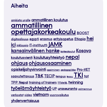
Aiheita
ammatillinen koulutus
amkista uralle
ammatillinen
opettajakorkeakoulu
BOOST
hei
Etiopia
egypti
erasmus
erityisopetus
digitaalisuus
JAMK
ici
IT-instituutti
inkluusio
kansainvälinen hanke
Kosovo
korkeakoulut
nepal
koulutusyhteistyö
koulutusvienti
ohjaus
ohjausosaaminen
opiskelijahyvinvointi
Pro-VET
oppiminen
pedagogiikka
TKI
T&K
TECIP
tot
saavutettavuus
tempus
tessu
twinning
TPP Nepal
training of trainers
TTT4WBL
työelämäyhteistyö
uraseuranta
UP
valmennus
vietnam
verkostot
video
vuorovaikutus
yhdenvertaisuus