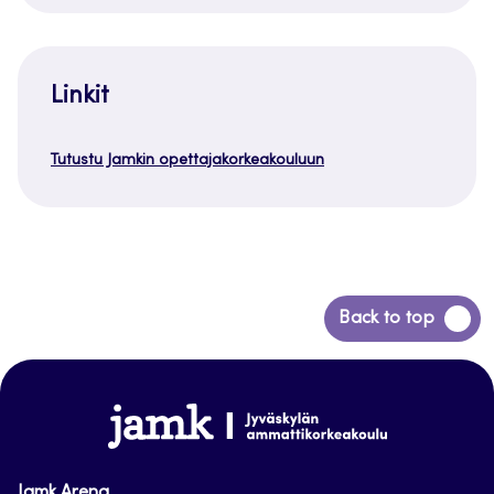
Linkit
Tutustu Jamkin opettajakorkeakouluun
Siirry
Back to top
takaisin
sivun
alkuun
www.jamk.fi
Jamk Arena