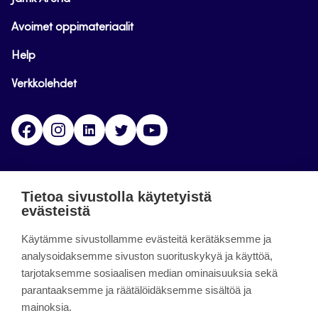
Avoimet oppimateriaalit
Help
Verkkolehdet
Facebook
Instagram
Linkedin
Twitter
YouTube
Jamk blogs
Tietoa sivustolla käytetyistä
evästeistä
Jamkin blogipalvelu. Blogien päivittäminen on
päättynyt 11.9.2023.
Käytämme sivustollamme evästeitä kerätäksemme ja
analysoidaksemme sivuston suorituskykyä ja käyttöä,
tarjotaksemme sosiaalisen median ominaisuuksia sekä
About the site
parantaaksemme ja räätälöidäksemme sisältöä ja
mainoksia.
Käyttöehdot