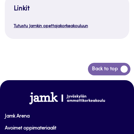
Linkit
Tutustu Jamkin opettajakorkeakouluun
Siirry
Back to top
takaisin
sivun
alkuun
www.jamk.fi
Jamk Arena
Avoimet oppimateriaalit