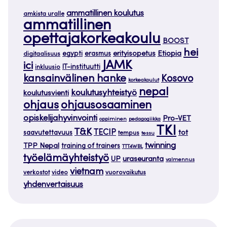
ammatillinen koulutus
amkista uralle
ammatillinen
opettajakorkeakoulu
BOOST
hei
Etiopia
egypti
erasmus
erityisopetus
digitaalisuus
JAMK
ici
IT-instituutti
inkluusio
kansainvälinen hanke
Kosovo
korkeakoulut
nepal
koulutusyhteistyö
koulutusvienti
ohjaus
ohjausosaaminen
opiskelijahyvinvointi
Pro-VET
oppiminen
pedagogiikka
TKI
T&K
TECIP
tot
saavutettavuus
tempus
tessu
twinning
TPP Nepal
training of trainers
TTT4WBL
työelämäyhteistyö
uraseuranta
UP
valmennus
vietnam
verkostot
video
vuorovaikutus
yhdenvertaisuus