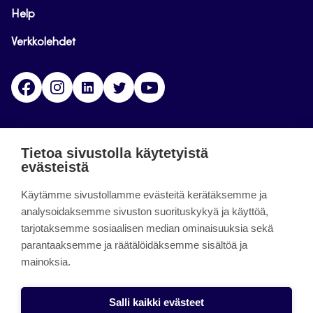
Help
Verkkolehdet
Facebook
Instagram
Linkedin
Twitter
YouTube
Jamk blogs
Tietoa sivustolla käytetyistä
evästeistä
Jamkin blogipalvelu. Blogien päivittäminen on
Käytämme sivustollamme evästeitä kerätäksemme ja
päättynyt 11.9.2023.
analysoidaksemme sivuston suorituskykyä ja käyttöä,
tarjotaksemme sosiaalisen median ominaisuuksia sekä
About the site
parantaaksemme ja räätälöidäksemme sisältöä ja
mainoksia.
Käyttöehdot
Saavutettavuusseloste
Salli kaikki evästeet