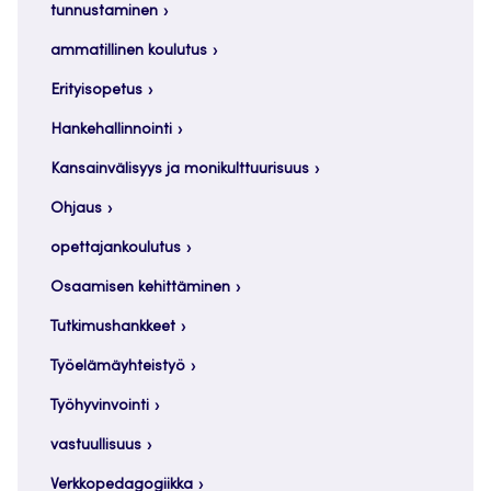
tunnustaminen
ammatillinen koulutus
Erityisopetus
Hankehallinnointi
Kansainvälisyys ja monikulttuurisuus
Ohjaus
opettajankoulutus
Osaamisen kehittäminen
Tutkimushankkeet
Työelämäyhteistyö
Työhyvinvointi
vastuullisuus
Verkkopedagogiikka