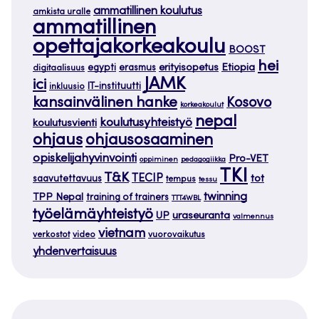
ammatillinen koulutus
amkista uralle
ammatillinen
opettajakorkeakoulu
BOOST
hei
Etiopia
egypti
erasmus
erityisopetus
digitaalisuus
JAMK
ici
IT-instituutti
inkluusio
kansainvälinen hanke
Kosovo
korkeakoulut
nepal
koulutusyhteistyö
koulutusvienti
ohjaus
ohjausosaaminen
opiskelijahyvinvointi
Pro-VET
oppiminen
pedagogiikka
TKI
T&K
TECIP
tot
saavutettavuus
tempus
tessu
twinning
TPP Nepal
training of trainers
TTT4WBL
työelämäyhteistyö
uraseuranta
UP
valmennus
vietnam
verkostot
video
vuorovaikutus
yhdenvertaisuus