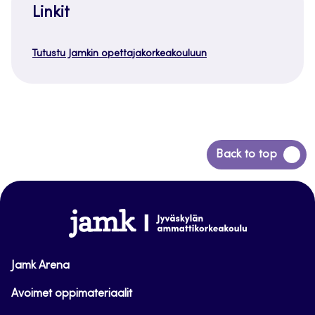
Linkit
Tutustu Jamkin opettajakorkeakouluun
Siirry
Back to top
takaisin
sivun
alkuun
www.jamk.fi
Jamk Arena
Avoimet oppimateriaalit