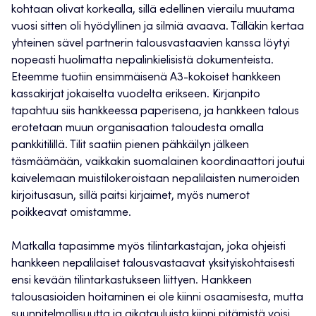
kohtaan olivat korkealla, sillä edellinen vierailu muutama
vuosi sitten oli hyödyllinen ja silmiä avaava. Tälläkin kertaa
yhteinen sävel partnerin talousvastaavien kanssa löytyi
nopeasti huolimatta nepalinkielisistä dokumenteista.
Eteemme tuotiin ensimmäisenä A3-kokoiset hankkeen
kassakirjat jokaiselta vuodelta erikseen. Kirjanpito
tapahtuu siis hankkeessa paperisena, ja hankkeen talous
erotetaan muun organisaation taloudesta omalla
pankkitilillä. Tilit saatiin pienen pähkäilyn jälkeen
täsmäämään, vaikkakin suomalainen koordinaattori joutui
kaivelemaan muistilokeroistaan nepalilaisten numeroiden
kirjoitusasun, sillä paitsi kirjaimet, myös numerot
poikkeavat omistamme.
Matkalla tapasimme myös tilintarkastajan, joka ohjeisti
hankkeen nepalilaiset talousvastaavat yksityiskohtaisesti
ensi kevään tilintarkastukseen liittyen. Hankkeen
talousasioiden hoitaminen ei ole kiinni osaamisesta, mutta
suunnitelmallisuutta ja aikatauluista kiinni pitämistä voisi