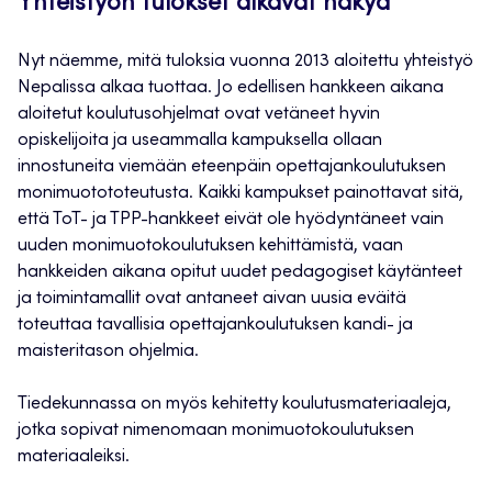
Yhteistyön tulokset alkavat näkyä
Nyt näemme, mitä tuloksia vuonna 2013 aloitettu yhteistyö
Nepalissa alkaa tuottaa. Jo edellisen hankkeen aikana
aloitetut koulutusohjelmat ovat vetäneet hyvin
opiskelijoita ja useammalla kampuksella ollaan
innostuneita viemään eteenpäin opettajankoulutuksen
monimuotototeutusta. Kaikki kampukset painottavat sitä,
että ToT- ja TPP-hankkeet eivät ole hyödyntäneet vain
uuden monimuotokoulutuksen kehittämistä, vaan
hankkeiden aikana opitut uudet pedagogiset käytänteet
ja toimintamallit ovat antaneet aivan uusia eväitä
toteuttaa tavallisia opettajankoulutuksen kandi- ja
maisteritason ohjelmia.
Tiedekunnassa on myös kehitetty koulutusmateriaaleja,
jotka sopivat nimenomaan monimuotokoulutuksen
materiaaleiksi.