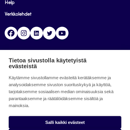
Help
Verkkolehdet
Facebook
Instagram
Linkedin
Twitter
YouTube
Jamk blogs
Tietoa sivustolla käytetyistä
evästeistä
Jamkin blogipalvelu. Blogien päivittäminen on
päättynyt 11.9.2023.
Käytämme sivustollamme evästeitä kerätäksemme ja
analysoidaksemme sivuston suorituskykyä ja käyttöä,
tarjotaksemme sosiaalisen median ominaisuuksia sekä
About the site
parantaaksemme ja räätälöidäksemme sisältöä ja
mainoksia.
Käyttöehdot
Saavutettavuusseloste
Salli kaikki evästeet