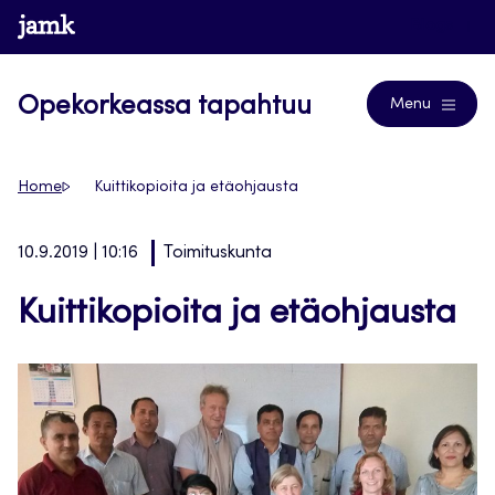
Siirry
www.jamk.fi
Blogs
suoraan
sisältöön
Opekorkeassa tapahtuu
Menu
Home
Kuittikopioita ja etäohjausta
10.9.2019 | 10:16
Toimituskunta
Kuittikopioita ja etäohjausta