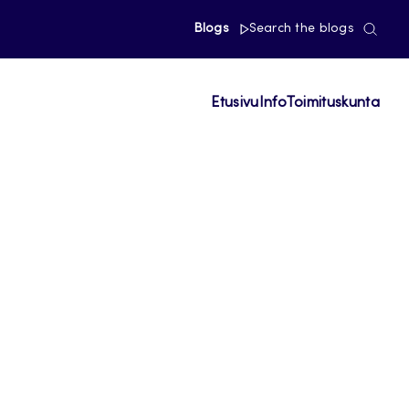
Blogs
Search the blogs
Etusivu
Info
Toimituskunta