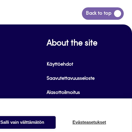
Siirry
Back to top
takaisin
sivun
alkuun
About the site
Käyttöehdot
Saavutettavuusseloste
Alasottoilmoitus
Tietoa evästeistä
Salli vain välttämätön
Evästeasetukset