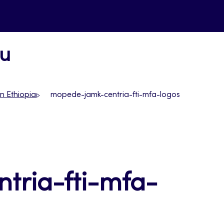
uu
n Ethiopia
mopede-jamk-centria-fti-mfa-logos
tria-fti-mfa-