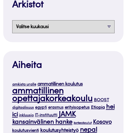
Arkistot
Arkistot
Aiheita
ammatillinen koulutus
amkista uralle
ammatillinen
opettajakorkeakoulu
BOOST
hei
Etiopia
egypti
erasmus
erityisopetus
digitaalisuus
JAMK
ici
IT-instituutti
inkluusio
kansainvälinen hanke
Kosovo
korkeakoulut
nepal
koulutusyhteistyö
koulutusvienti