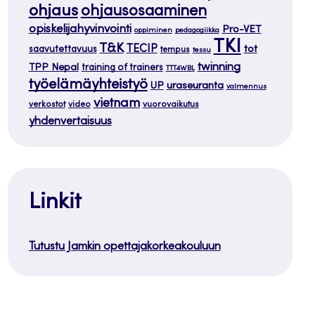
ohjaus
ohjausosaaminen
opiskelijahyvinvointi
Pro-VET
oppiminen
pedagogiikka
TKI
T&K
TECIP
tot
saavutettavuus
tempus
tessu
twinning
TPP Nepal
training of trainers
TTT4WBL
työelämäyhteistyö
uraseuranta
UP
valmennus
vietnam
verkostot
video
vuorovaikutus
yhdenvertaisuus
Linkit
Tutustu Jamkin opettajakorkeakouluun