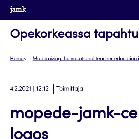
Siirry
www.jamk.fi
suoraan
sisältöön
Opekorkeassa tapaht
Home
Modernizing the vocational teacher education i
4.2.2021 | 12:12
Toimittaja
mopede-jamk-cen
logos