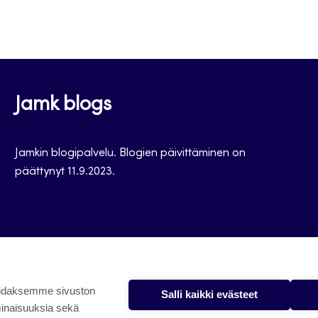
Jamk blogs
Jamkin blogipalvelu. Blogien päivittäminen on
päättynyt 11.9.2023.
oidaksemme sivuston
Salli kaikki evästeet
minaisuuksia sekä