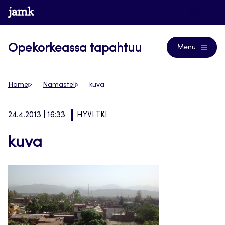
Siirry
www.jamk.fi
Blogs
suoraan
sisältöön
Opekorkeassa tapahtuu
Menu
Home
Namaste!
kuva
24.4.2013 | 16:33
HYVI TKI
kuva