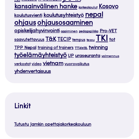
kansainvälinen hanke
Kosovo
korkeakoulut
nepal
koulutusyhteistyö
koulutusvienti
ohjaus
ohjausosaaminen
opiskelijahyvinvointi
Pro-VET
oppiminen
pedagogiikka
TKI
T&K
TECIP
tot
saavutettavuus
tempus
tessu
twinning
TPP Nepal
training of trainers
TTT4WBL
työelämäyhteistyö
uraseuranta
UP
valmennus
vietnam
verkostot
video
vuorovaikutus
yhdenvertaisuus
Linkit
Tutustu Jamkin opettajakorkeakouluun