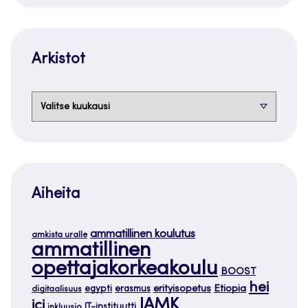
Arkistot
Arkistot
Aiheita
ammatillinen koulutus
amkista uralle
ammatillinen
opettajakorkeakoulu
BOOST
hei
Etiopia
egypti
erasmus
erityisopetus
digitaalisuus
JAMK
ici
IT-instituutti
inkluusio