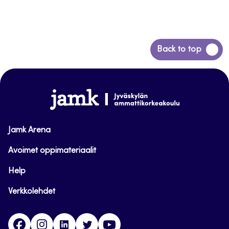
Siirry
Back to top
takaisin
sivun
alkuun
www.jamk.fi
Jamk Arena
Avoimet oppimateriaalit
Help
Verkkolehdet
Facebook
Instagram
Linkedin
Twitter
YouTube