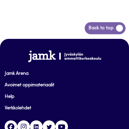
Siirry
Back to top
takaisin
sivun
alkuun
www.jamk.fi
Jamk Arena
Avoimet oppimateriaalit
Help
Verkkolehdet
Facebook
Instagram
Linkedin
Twitter
YouTube