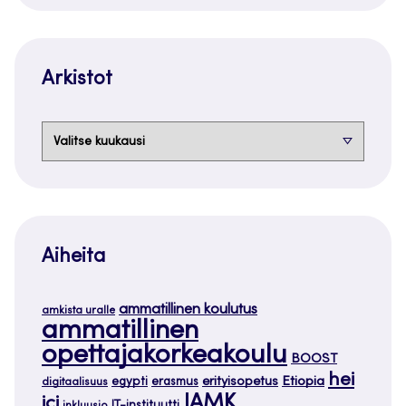
Arkistot
Arkistot
Aiheita
ammatillinen koulutus
amkista uralle
ammatillinen
opettajakorkeakoulu
BOOST
hei
Etiopia
egypti
erasmus
erityisopetus
digitaalisuus
JAMK
ici