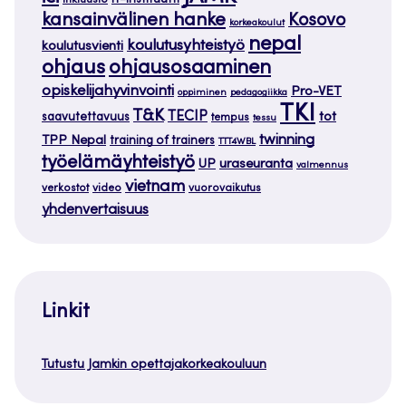
IT-instituutti
inkluusio
kansainvälinen hanke
Kosovo
korkeakoulut
nepal
koulutusyhteistyö
koulutusvienti
ohjaus
ohjausosaaminen
opiskelijahyvinvointi
Pro-VET
oppiminen
pedagogiikka
TKI
T&K
TECIP
tot
saavutettavuus
tempus
tessu
twinning
TPP Nepal
training of trainers
TTT4WBL
työelämäyhteistyö
uraseuranta
UP
valmennus
vietnam
verkostot
video
vuorovaikutus
yhdenvertaisuus
Linkit
Tutustu Jamkin opettajakorkeakouluun