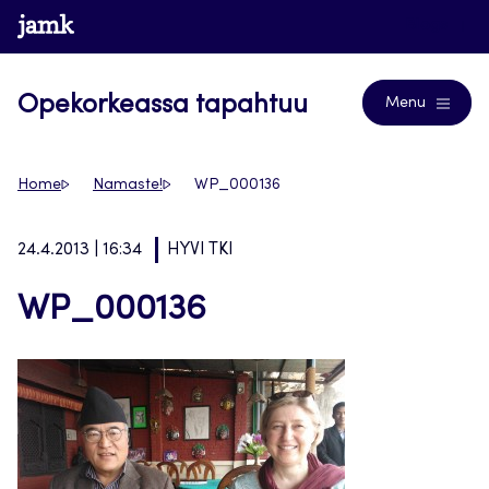
Siirry
www.jamk.fi
Blogs
suoraan
sisältöön
Opekorkeassa tapahtuu
Menu
Home
Namaste!
WP_000136
24.4.2013 | 16:34
HYVI TKI
WP_000136