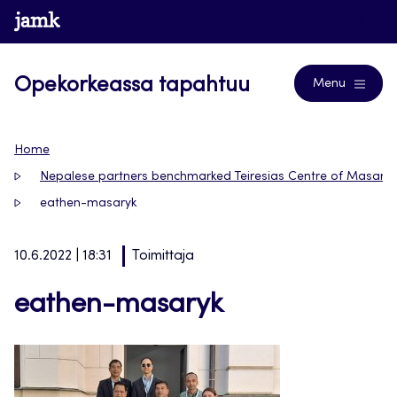
Siirry
www.jamk.fi
Blogs
suoraan
sisältöön
Opekorkeassa tapahtuu
Menu
Home
Nepalese partners benchmarked Teiresias Centre of Masaryk 
eathen-masaryk
10.6.2022 | 18:31
Toimittaja
eathen-masaryk