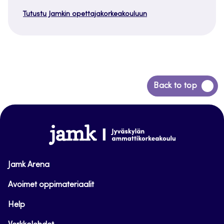
Tutustu Jamkin opettajakorkeakouluun
Siirry
Back to top
takaisin
sivun
alkuun
www.jamk.fi
Jamk Arena
Avoimet oppimateriaalit
Help