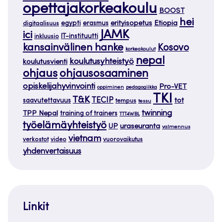
opettajakorkeakoulu
BOOST
hei
Etiopia
egypti
erasmus
erityisopetus
digitaalisuus
JAMK
ici
IT-instituutti
inkluusio
kansainvälinen hanke
Kosovo
korkeakoulut
nepal
koulutusyhteistyö
koulutusvienti
ohjaus
ohjausosaaminen
opiskelijahyvinvointi
Pro-VET
oppiminen
pedagogiikka
TKI
T&K
TECIP
tot
saavutettavuus
tempus
tessu
twinning
TPP Nepal
training of trainers
TTT4WBL
työelämäyhteistyö
uraseuranta
UP
valmennus
vietnam
verkostot
video
vuorovaikutus
yhdenvertaisuus
Linkit