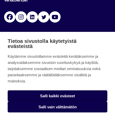
Verkkolehdet
Facebook
Instagram
Linkedin
Twitter
YouTube
Jamk blogs
Tietoa sivustolla käytetyistä
evästeistä
Jamkin blogipalvelu. Blogien päivittäminen on
Käytämme sivustollamme evästeitä kerätäksemme ja
päättynyt 11.9.2023.
analysoidaksemme sivuston suorituskykyä ja käyttöä,
tarjotaksemme sosiaalisen median ominaisuuksia sekä
About the site
parantaaksemme ja räätälöidäksemme sisältöä ja
mainoksia.
Käyttöehdot
Saavutettavuusseloste
Salli kaikki evästeet
Alasottoilmoitus
Salli vain välttämätön
Tietoa evästeistä