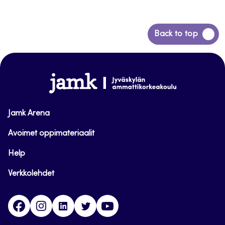
Siirry
Back to top
takaisin
sivun
alkuun
www.jamk.fi
Jamk Arena
Avoimet oppimateriaalit
Help
Verkkolehdet
Facebook
Instagram
Linkedin
Twitter
YouTube