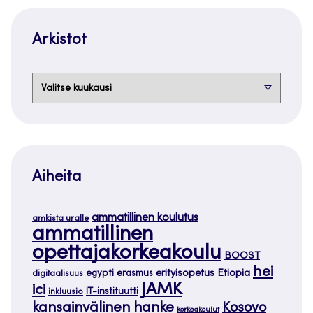
Arkistot
Arkistot
Aiheita
ammatillinen koulutus
amkista uralle
ammatillinen
opettajakorkeakoulu
BOOST
hei
Etiopia
egypti
erasmus
erityisopetus
digitaalisuus
JAMK
ici
IT-instituutti
inkluusio
kansainvälinen hanke
Kosovo
korkeakoulut