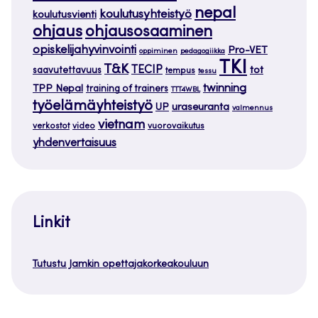
nepal
koulutusyhteistyö
koulutusvienti
ohjaus
ohjausosaaminen
opiskelijahyvinvointi
Pro-VET
oppiminen
pedagogiikka
TKI
T&K
TECIP
tot
saavutettavuus
tempus
tessu
twinning
TPP Nepal
training of trainers
TTT4WBL
työelämäyhteistyö
uraseuranta
UP
valmennus
vietnam
verkostot
video
vuorovaikutus
yhdenvertaisuus
Linkit
Tutustu Jamkin opettajakorkeakouluun