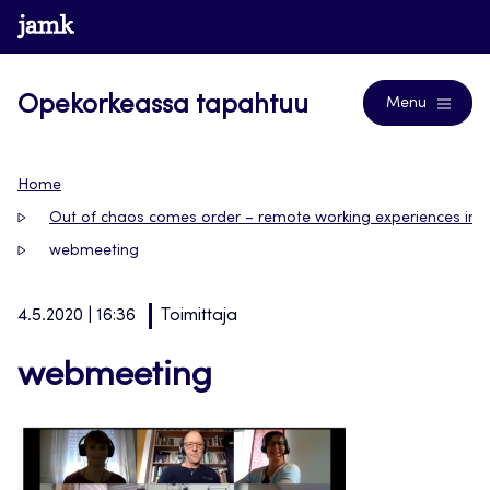
Siirry
www.jamk.fi
Blogs
suoraan
sisältöön
Opekorkeassa tapahtuu
Menu
Home
Out of chaos comes order – remote working experiences in 
webmeeting
4.5.2020 | 16:36
Toimittaja
webmeeting