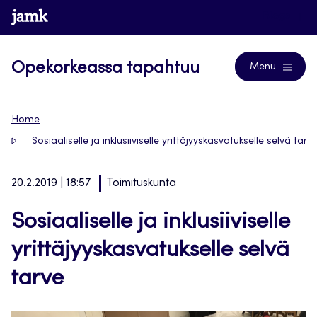
Siirry
www.jamk.fi
Blogs
suoraan
sisältöön
Opekorkeassa tapahtuu
Menu
Home
Sosiaaliselle ja inklusiiviselle yrittäjyyskasvatukselle selvä tarv
20.2.2019 | 18:57
Toimituskunta
Sosiaaliselle ja inklusiiviselle
yrittäjyyskasvatukselle selvä
tarve