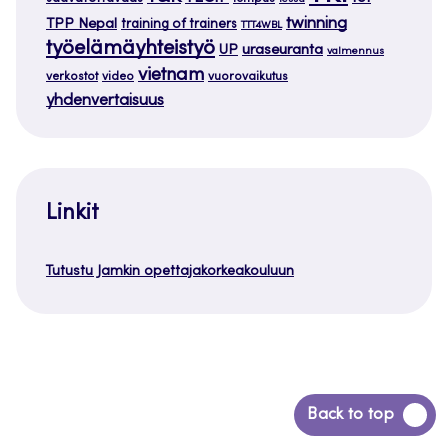
twinning
TPP Nepal
training of trainers
TTT4WBL
työelämäyhteistyö
uraseuranta
UP
valmennus
vietnam
verkostot
video
vuorovaikutus
yhdenvertaisuus
Linkit
Tutustu Jamkin opettajakorkeakouluun
Siirry
Back to top
takaisin