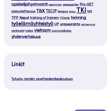
opiskelijahyvinvointi
Pro-VET
oppiminen
pedagogiikka
TKI
T&K
TECIP
tot
saavutettavuus
tempus
tessu
twinning
TPP Nepal
training of trainers
TTT4WBL
työelämäyhteistyö
uraseuranta
UP
valmennus
vietnam
verkostot
video
vuorovaikutus
yhdenvertaisuus
Linkit
Tutustu Jamkin opettajakorkeakouluun