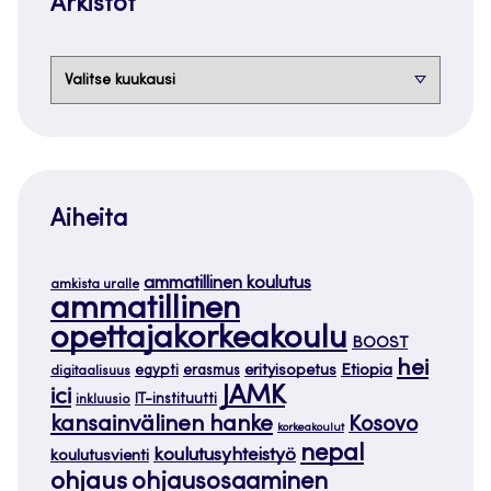
Arkistot
Arkistot
Aiheita
ammatillinen koulutus
amkista uralle
ammatillinen
opettajakorkeakoulu
BOOST
hei
Etiopia
egypti
erasmus
erityisopetus
digitaalisuus
JAMK
ici
IT-instituutti
inkluusio
kansainvälinen hanke
Kosovo
korkeakoulut
nepal
koulutusyhteistyö
koulutusvienti
ohjaus
ohjausosaaminen