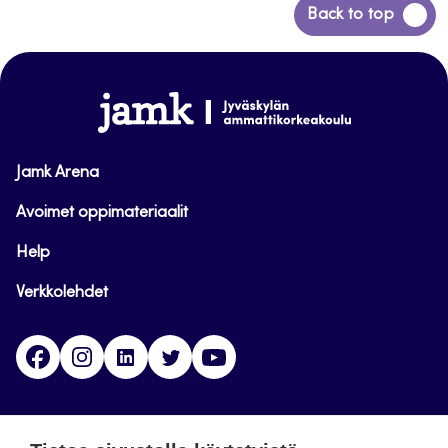
Siirry
Back to top
takaisin
sivun
alkuun
www.jamk.fi
Jamk Arena
Avoimet oppimateriaalit
Help
Verkkolehdet
Facebook
Instagram
Linkedin
Twitter
YouTube
Jamk blogs