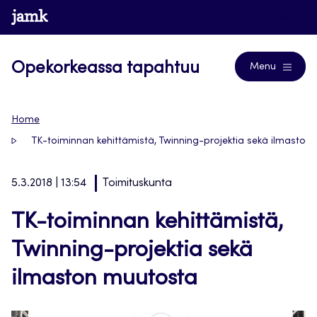
Siirry
www.jamk.fi
Blogs
suoraan
sisältöön
Opekorkeassa tapahtuu
Menu
Home
TK-toiminnan kehittämistä, Twinning-projektia sekä ilmaston
5.3.2018 | 13:54
Toimituskunta
TK-toiminnan kehittämistä,
Twinning-projektia sekä
ilmaston muutosta