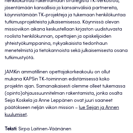
henkilökuntaa rakentamaan strategista TK-verkostoa,
jäsentämään kansallisia ja kansainvälisiä partnereita,
käynnistämään TK-projekteja ja tukemaan henkilökuntaa
tutkimusprojekteista julkaisemisessa. Käynnissä olevan
missioviikon aikana keskustellaan kirjaston uudistuvasta
roolista henkilökunnan, opettajien ja opiskelijoiden
yhteistyökumppanina, nykyaikaisista tiedonhaun
menetelmistä ja tietokannoista sekä julkaisemisesta osana
tutkimustyötä.
JAMKin ammatillinen opettajakorkeakoulu on ollut
mukana KAPSin TK-toiminnan edistämisessä koko
projektin ajan. Samanaikaisesti olemme olleet tukemassa
(opinto)ohjaussuunnitelman rakentamista, jonka osalta
Seija Koskela ja Anne Leppänen ovat juuri saaneet
päätökseen neljän viikon mission –
lue Seijan ja Annen
kuulumiset
.
Teksti
: Sirpa Laitinen-Väänänen