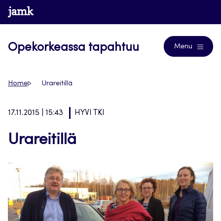
Siirry
www.jamk.fi
Blogs
suoraan
sisältöön
Opekorkeassa tapahtuu
Menu
Home
Urareitillä
17.11.2015 | 15:43
HYVI TKI
Urareitillä