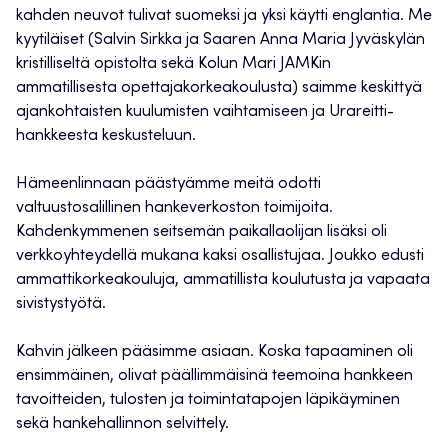
kahden neuvot tulivat suomeksi ja yksi käytti englantia. Me
kyytiläiset (Salvin Sirkka ja Saaren Anna Maria Jyväskylän
kristilliseltä opistolta sekä Kolun Mari JAMKin
ammatillisesta opettajakorkeakoulusta) saimme keskittyä
ajankohtaisten kuulumisten vaihtamiseen ja Urareitti-
hankkeesta keskusteluun.
Hämeenlinnaan päästyämme meitä odotti
valtuustosalillinen hankeverkoston toimijoita.
Kahdenkymmenen seitsemän paikallaolijan lisäksi oli
verkkoyhteydellä mukana kaksi osallistujaa. Joukko edusti
ammattikorkeakouluja, ammatillista koulutusta ja vapaata
sivistystyötä.
Kahvin jälkeen pääsimme asiaan. Koska tapaaminen oli
ensimmäinen, olivat päällimmäisinä teemoina hankkeen
tavoitteiden, tulosten ja toimintatapojen läpikäyminen
sekä hankehallinnon selvittely.