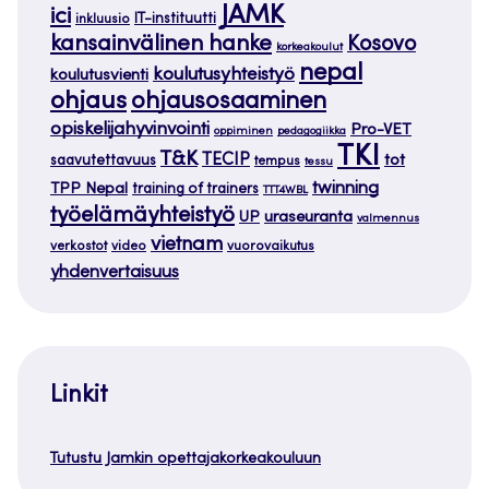
JAMK
ici
IT-instituutti
inkluusio
kansainvälinen hanke
Kosovo
korkeakoulut
nepal
koulutusyhteistyö
koulutusvienti
ohjaus
ohjausosaaminen
opiskelijahyvinvointi
Pro-VET
oppiminen
pedagogiikka
TKI
T&K
TECIP
tot
saavutettavuus
tempus
tessu
twinning
TPP Nepal
training of trainers
TTT4WBL
työelämäyhteistyö
uraseuranta
UP
valmennus
vietnam
verkostot
video
vuorovaikutus
yhdenvertaisuus
Linkit
Tutustu Jamkin opettajakorkeakouluun