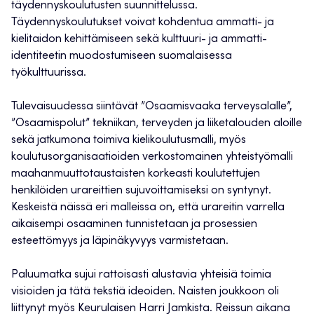
täydennyskoulutusten suunnittelussa.
Täydennyskoulutukset voivat kohdentua ammatti- ja
kielitaidon kehittämiseen sekä kulttuuri- ja ammatti-
identiteetin muodostumiseen suomalaisessa
työkulttuurissa.
Tulevaisuudessa siintävät ”Osaamisvaaka terveysalalle”,
”Osaamispolut” tekniikan, terveyden ja liiketalouden aloille
sekä jatkumona toimiva kielikoulutusmalli, myös
koulutusorganisaatioiden verkostomainen yhteistyömalli
maahanmuuttotaustaisten korkeasti koulutettujen
henkilöiden urareittien sujuvoittamiseksi on syntynyt.
Keskeistä näissä eri malleissa on, että urareitin varrella
aikaisempi osaaminen tunnistetaan ja prosessien
esteettömyys ja läpinäkyvyys varmistetaan.
Paluumatka sujui rattoisasti alustavia yhteisiä toimia
visioiden ja tätä tekstiä ideoiden. Naisten joukkoon oli
liittynyt myös Keurulaisen Harri Jamkista. Reissun aikana