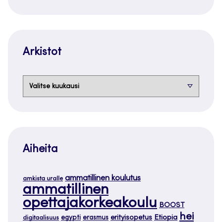
Arkistot
Arkistot
Aiheita
ammatillinen koulutus
amkista uralle
ammatillinen
opettajakorkeakoulu
BOOST
hei
Etiopia
egypti
erasmus
erityisopetus
digitaalisuus