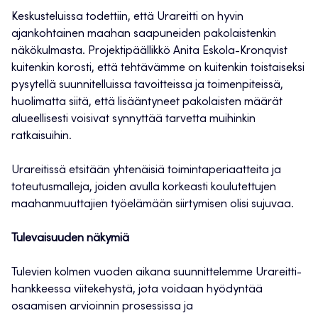
Keskusteluissa todettiin, että Urareitti on hyvin
ajankohtainen maahan saapuneiden pakolaistenkin
näkökulmasta. Projektipäällikkö Anita Eskola-Kronqvist
kuitenkin korosti, että tehtävämme on kuitenkin toistaiseksi
pysytellä suunnitelluissa tavoitteissa ja toimenpiteissä,
huolimatta siitä, että lisääntyneet pakolaisten määrät
alueellisesti voisivat synnyttää tarvetta muihinkin
ratkaisuihin.
Urareitissä etsitään yhtenäisiä toimintaperiaatteita ja
toteutusmalleja, joiden avulla korkeasti koulutettujen
maahanmuuttajien työelämään siirtymisen olisi sujuvaa.
Tulevaisuuden näkymiä
Tulevien kolmen vuoden aikana suunnittelemme Urareitti-
hankkeessa viitekehystä, jota voidaan hyödyntää
osaamisen arvioinnin prosessissa ja