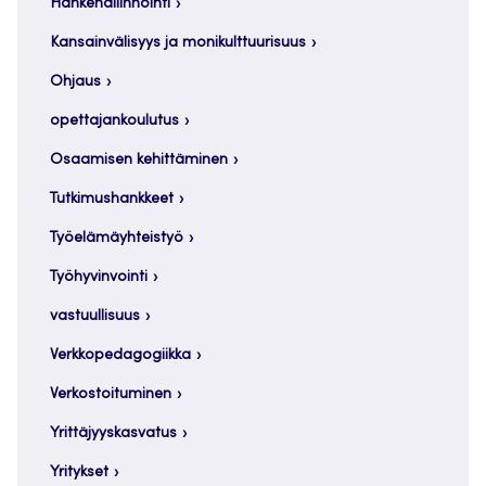
Hankehallinnointi
Kansainvälisyys ja monikulttuurisuus
Ohjaus
opettajankoulutus
Osaamisen kehittäminen
Tutkimushankkeet
Työelämäyhteistyö
Työhyvinvointi
vastuullisuus
Verkkopedagogiikka
Verkostoituminen
Yrittäjyyskasvatus
Yritykset