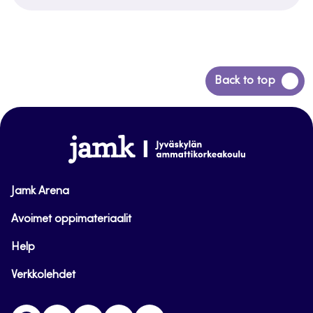
Siirry
Back to top
takaisin
sivun
alkuun
www.jamk.fi
Jamk Arena
Avoimet oppimateriaalit
Help
Verkkolehdet
Facebook
Instagram
Linkedin
Twitter
YouTube