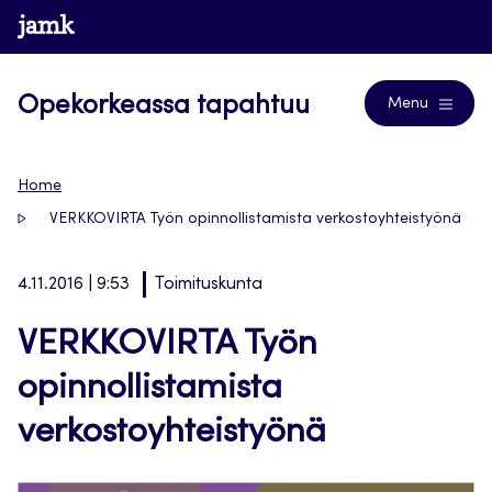
Siirry
www.jamk.fi
Blogs
suoraan
sisältöön
Opekorkeassa tapahtuu
Menu
Home
VERKKOVIRTA Työn opinnollistamista verkostoyhteistyönä
4.11.2016 | 9:53
Toimituskunta
VERKKOVIRTA Työn
opinnollistamista
verkostoyhteistyönä