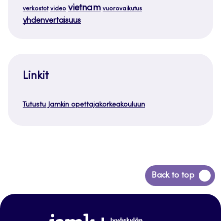
vietnam
verkostot
video
vuorovaikutus
yhdenvertaisuus
Linkit
Tutustu Jamkin opettajakorkeakouluun
Siirry
Back to top
takaisin
sivun
alkuun
www.jamk.fi