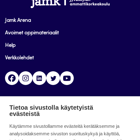
Jamk Arena
Avoimet oppimateriaalit
Help
Verkkolehdet
Facebook
Instagram
Linkedin
Twitter
YouTube
Jamk blogs
Tietoa sivustolla käytetyistä
evästeistä
Jamkin blogipalvelu. Blogien päivittäminen on
Käytämme sivustollamme evästeitä kerätäksemme ja
päättynyt 11.9.2023.
analysoidaksemme sivuston suorituskykyä ja käyttöä,