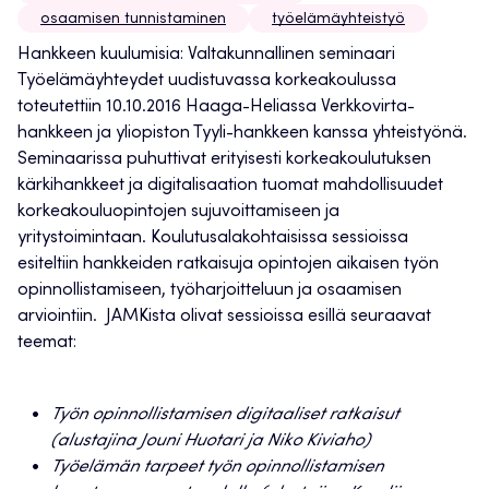
osaamisen tunnistaminen
työelämäyhteistyö
Hankkeen kuulumisia:
Valtakunnallinen seminaari
Työelämäyhteydet uudistuvassa korkeakoulussa
toteutettiin 10.10.2016 Haaga-Heliassa Verkkovirta-
hankkeen ja yliopiston Tyyli-hankkeen kanssa yhteistyönä.
Seminaarissa puhuttivat erityisesti korkeakoulutuksen
kärkihankkeet ja digitalisaation tuomat mahdollisuudet
korkeakouluopintojen sujuvoittamiseen ja
yritystoimintaan. Koulutusalakohtaisissa sessioissa
esiteltiin hankkeiden ratkaisuja opintojen aikaisen työn
opinnollistamiseen, työharjoitteluun ja osaamisen
arviointiin. JAMKista olivat sessioissa esillä seuraavat
teemat:
Työn opinnollistamisen digitaaliset ratkaisut
(alustajina Jouni Huotari ja Niko Kiviaho)
Työelämän tarpeet työn opinnollistamisen