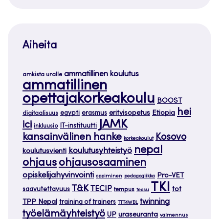
Aiheita
ammatillinen koulutus
amkista uralle
ammatillinen
opettajakorkeakoulu
BOOST
hei
Etiopia
egypti
erasmus
erityisopetus
digitaalisuus
JAMK
ici
IT-instituutti
inkluusio
kansainvälinen hanke
Kosovo
korkeakoulut
nepal
koulutusyhteistyö
koulutusvienti
ohjaus
ohjausosaaminen
opiskelijahyvinvointi
Pro-VET
oppiminen
pedagogiikka
TKI
T&K
TECIP
tot
saavutettavuus
tempus
tessu
twinning
TPP Nepal
training of trainers
TTT4WBL
työelämäyhteistyö
uraseuranta
UP
valmennus