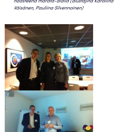
haasteena marata-alalla (alustajina Karoliina
Väisänen, Pauliina Silvennoinen)