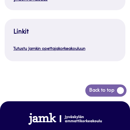
Linkit
Tutustu Jamkin opettajakorkeakouluun
Siirry
Back to top
takaisin
sivun
alkuun
www.jamk.fi