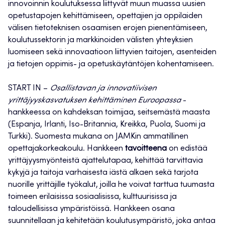
innovoinnin koulutuksessa liittyvät muun muassa uusien
opetustapojen kehittämiseen, opettajien ja oppilaiden
välisen tietoteknisen osaamisen erojen pienentämiseen,
koulutussektorin ja markkinoiden välisten yhteyksien
luomiseen sekä innovaatioon liittyvien taitojen, asenteiden
ja tietojen oppimis- ja opetuskäytäntöjen kohentamiseen.
START IN –
Osallistavan ja innovatiivisen
yrittäjyyskasvatuksen kehittäminen Euroopassa
-
hankkeessa on kahdeksan toimijaa, seitsemästä maasta
(Espanja, Irlanti, Iso-Britannia, Kreikka, Puola, Suomi ja
Turkki). Suomesta mukana on JAMKin ammatillinen
opettajakorkeakoulu. Hankkeen
tavoitteena
on edistää
yrittäjyysmyönteistä ajattelutapaa, kehittää tarvittavia
kykyjä ja taitoja varhaisesta iästä alkaen sekä tarjota
nuorille yrittäjille työkalut, joilla he voivat tarttua tuumasta
toimeen erilaisissa sosiaalisissa, kulttuurisissa ja
taloudellisissa ympäristöissä. Hankkeen osana
suunnitellaan ja kehitetään koulutusympäristö, joka antaa