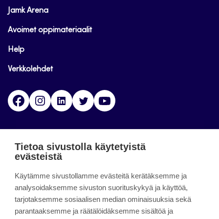
Jamk Arena
Avoimet oppimateriaalit
Help
Verkkolehdet
Facebook
Instagram
Linkedin
Twitter
YouTube
Jamk blogs
Tietoa sivustolla käytetyistä
evästeistä
Jamkin blogipalvelu. Blogien päivittäminen on
päättynyt 11.9.2023.
Käytämme sivustollamme evästeitä kerätäksemme ja
analysoidaksemme sivuston suorituskykyä ja käyttöä,
tarjotaksemme sosiaalisen median ominaisuuksia sekä
About the site
parantaaksemme ja räätälöidäksemme sisältöä ja