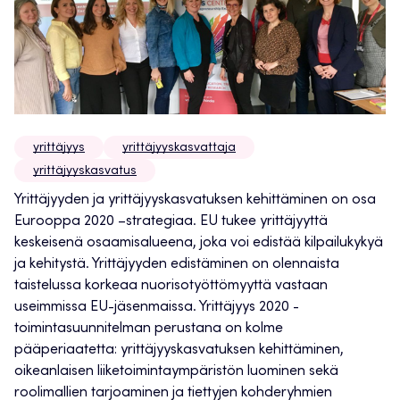
yrittäjyys
yrittäjyyskasvattaja
yrittäjyyskasvatus
Yrittäjyyden ja yrittäjyyskasvatuksen kehittäminen on osa
Eurooppa 2020 –strategiaa. EU tukee yrittäjyyttä
keskeisenä osaamisalueena, joka voi edistää kilpailukykyä
ja kehitystä. Yrittäjyyden edistäminen on olennaista
taistelussa korkeaa nuorisotyöttömyyttä vastaan
useimmissa EU-jäsenmaissa. Yrittäjyys 2020 -
toimintasuunnitelman perustana on kolme
pääperiaatetta: yrittäjyyskasvatuksen kehittäminen,
oikeanlaisen liiketoimintaympäristön luominen sekä
roolimallien tarjoaminen ja tiettyjen kohderyhmien