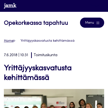
Siirry
www.jamk.fi
Blogs
suoraan
sisältöön
Opekorkeassa tapahtuu
Menu
Home
Yrittäjyyskasvatusta kehittämässä
7.6.2018 | 10:31
Toimituskunta
Yrittäjyyskasvatusta
kehittämässä