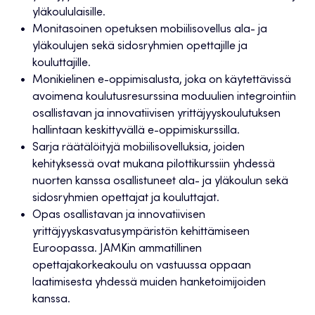
yläkoululaisille.
Monitasoinen opetuksen mobiilisovellus ala- ja
yläkoulujen sekä sidosryhmien opettajille ja
kouluttajille.
Monikielinen e-oppimisalusta, joka on käytettävissä
avoimena koulutusresurssina moduulien integrointiin
osallistavan ja innovatiivisen yrittäjyyskoulutuksen
hallintaan keskittyvällä e-oppimiskurssilla.
Sarja räätälöityjä mobiilisovelluksia, joiden
kehityksessä ovat mukana pilottikurssiin yhdessä
nuorten kanssa osallistuneet ala- ja yläkoulun sekä
sidosryhmien opettajat ja kouluttajat.
Opas osallistavan ja innovatiivisen
yrittäjyyskasvatusympäristön kehittämiseen
Euroopassa. JAMKin ammatillinen
opettajakorkeakoulu on vastuussa oppaan
laatimisesta yhdessä muiden hanketoimijoiden
kanssa.