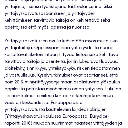
yrittäjänä, itsensä työllistäjänä tai freelancerina. Siksi
yrittäjyyskasvatusosaamiseen ja yrittäjyyden
kehittämiseen tarvittavia taitoja on kehitettävä sekä
opettajissa että myös lapsissa ja nuorissa.
Yrittäjyyskasvatuksen avulla kehitetään myös muita kuin
yrittäjätaitoja. Oppiessaan lisää yrittäjyydestä nuoret
kartuttavat liiketoimintaan liittyvää tietoa sekä kehittävät
tarvittavia taitoja ja asenteita, joihin lukeutuvat luovuus,
aloitekyky, sinnikkyys, yhteistyökyky, riskien tiedostaminen
ja vastuullisuus. Kyselytutkimukset ovat osoittaneet, että
noin 20 % miniyrittäjyysohjelmaan osallistuvista yläkoulun
oppilaista perustaa myöhemmin oman yrityksen. Luku on
siis noin kolmesta viiteen kertaa korkeampi kuin muun
väestön keskuudessa. Eurooppalaista
yrittäjyyskasvatusta käsittelevien lähdeasiakirjojen
(Yrittäjyyskasvatus koulussa Euroopassa. Eurydice-
raportti 2016) mukaan suurimmat haasteet yrittäjyyden ja