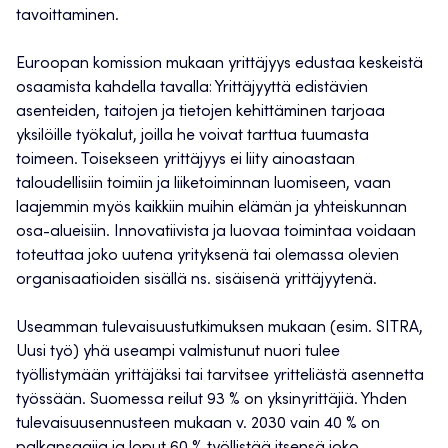
tavoittaminen.
Euroopan komission mukaan yrittäjyys edustaa keskeistä
osaamista kahdella tavalla: Yrittäjyyttä edistävien
asenteiden, taitojen ja tietojen kehittäminen tarjoaa
yksilöille työkalut, joilla he voivat tarttua tuumasta
toimeen. Toisekseen yrittäjyys ei liity ainoastaan
taloudellisiin toimiin ja liiketoiminnan luomiseen, vaan
laajemmin myös kaikkiin muihin elämän ja yhteiskunnan
osa-alueisiin. Innovatiivista ja luovaa toimintaa voidaan
toteuttaa joko uutena yrityksenä tai olemassa olevien
organisaatioiden sisällä ns. sisäisenä yrittäjyytenä.
Useamman tulevaisuustutkimuksen mukaan (esim. SITRA,
Uusi työ) yhä useampi valmistunut nuori tulee
työllistymään yrittäjäksi tai tarvitsee yritteliästä asennetta
työssään. Suomessa reilut 93 % on yksinyrittäjiä. Yhden
tulevaisuusennusteen mukaan v. 2030 vain 40 % on
palkansaajia ja loput 60 % työllistää itsensä joko