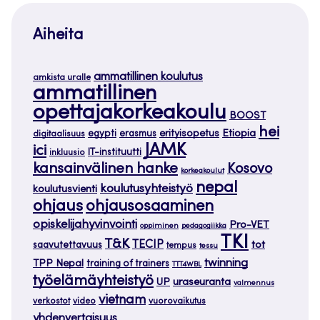
Aiheita
ammatillinen koulutus
amkista uralle
ammatillinen
opettajakorkeakoulu
BOOST
hei
Etiopia
egypti
erasmus
erityisopetus
digitaalisuus
JAMK
ici
IT-instituutti
inkluusio
kansainvälinen hanke
Kosovo
korkeakoulut
nepal
koulutusyhteistyö
koulutusvienti
ohjaus
ohjausosaaminen
opiskelijahyvinvointi
Pro-VET
oppiminen
pedagogiikka
TKI
T&K
TECIP
tot
saavutettavuus
tempus
tessu
twinning
TPP Nepal
training of trainers
TTT4WBL
työelämäyhteistyö
uraseuranta
UP
valmennus
vietnam
verkostot
video
vuorovaikutus
yhdenvertaisuus