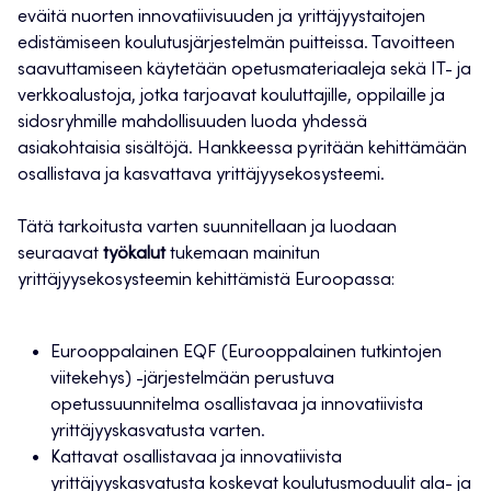
eväitä nuorten innovatiivisuuden ja yrittäjyystaitojen
edistämiseen koulutusjärjestelmän puitteissa. Tavoitteen
saavuttamiseen käytetään opetusmateriaaleja sekä IT- ja
verkkoalustoja, jotka tarjoavat kouluttajille, oppilaille ja
sidosryhmille mahdollisuuden luoda yhdessä
asiakohtaisia sisältöjä. Hankkeessa pyritään kehittämään
osallistava ja kasvattava yrittäjyysekosysteemi.
Tätä tarkoitusta varten suunnitellaan ja luodaan
seuraavat
työkalut
tukemaan mainitun
yrittäjyysekosysteemin kehittämistä Euroopassa:
Eurooppalainen EQF (Eurooppalainen tutkintojen
viitekehys) -järjestelmään perustuva
opetussuunnitelma osallistavaa ja innovatiivista
yrittäjyyskasvatusta varten.
Kattavat osallistavaa ja innovatiivista
yrittäjyyskasvatusta koskevat koulutusmoduulit ala- ja